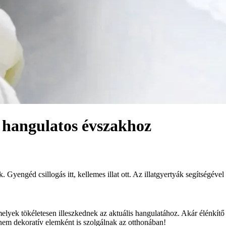
a hangulatos évszakhoz
Gyengéd csillogás itt, kellemes illat ott. Az illatgyertyák segítségéve
melyek tökéletesen illeszkednek az aktuális hangulatához. Akár élénkítő
nem dekoratív elemként is szolgálnak az otthonában!