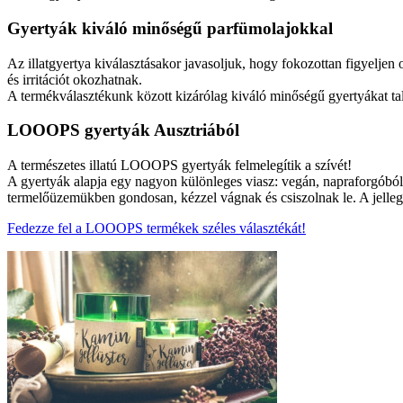
Gyertyák kiváló minőségű parfümolajokkal
Az illatgyertya kiválasztásakor javasoljuk, hogy fokozottan figyeljen od
és irritációt okozhatnak.
A termékválasztékunk közott kizárólag kiváló minőségű gyertyákat tal
LOOOPS gyertyák Ausztriából
A természetes illatú LOOOPS gyertyák felmelegítik a szívét!
A gyertyák alapja egy nagyon különleges viasz: vegán, napraforgóból 
termelőüzemükben gondosan, kézzel vágnak és csiszolnak le. A jellegz
Fedezze fel a LOOOPS termékek széles választékát!