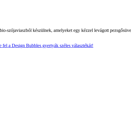
io-szójaviaszból készülnek, amelyeket egy kézzel levágott pezsgősüvegbe
 fel a Design Bubbles gyertyák széles választékát!