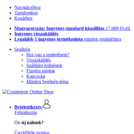
Navigációhoz
Tartalomhoz
Kosárhoz
Magyarország: Ingyenes standard kiszállítás
17.000 Ft-tól
Ingyenes visszaküldés
Legalább 1 ingyenes termékminta
minden rendeléshez
Segítség
Hol van a rendelésem?
Visszaküldés
Szállítási költségek
Fizetési módok
Kapcsolat
Minden Segítség-téma
Bejelentkezés
Feliratkozás
Ön
új nálunk?
Ügyfélfiók nyitása