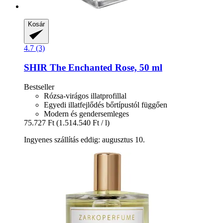
Kosár
4.7 (3)
SHIR
The Enchanted Rose, 50 ml
Bestseller
Rózsa-virágos illatprofillal
Egyedi illatfejlődés bőrtípustól függően
Modern és gendersemleges
75.727 Ft
(1.514.540 Ft / l)
Ingyenes szállítás eddig: augusztus 10.