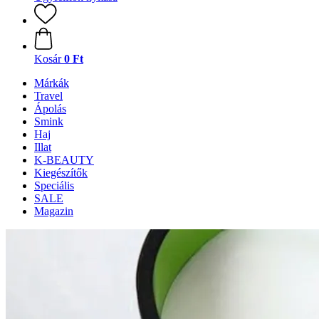
Kosár
0 Ft
Márkák
Travel
Ápolás
Smink
Haj
Illat
K-BEAUTY
Kiegészítők
Speciális
SALE
Magazin