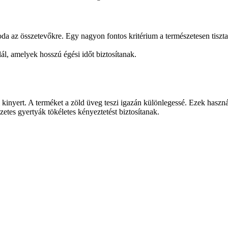
a az összetevőkre. Egy nagyon fontos kritérium a természetesen tiszta ill
ál, amelyek hosszú égési időt biztosítanak.
kinyert. A terméket a zöld üveg teszi igazán különlegessé. Ezek haszná
etes gyertyák tökéletes kényeztetést biztosítanak.