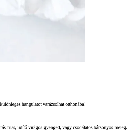
l különleges hangulatot varázsolhat otthonába!
 fás-friss, üdítő virágos-gyengéd, vagy csodálatos bársonyos-meleg.