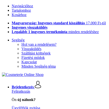
Navigációhoz
Tartalomhoz
Kosárhoz
Magyarország: Ingyenes standard kiszállítás
17.000 Ft-tól
Ingyenes visszaküldés
Legalább 1 ingyenes termékminta
minden rendeléshez
Segítség
Hol van a rendelésem?
Visszaküldés
Szállítási költségek
Fizetési módok
Kapcsolat
Minden Segítség-téma
Bejelentkezés
Feliratkozás
Ön
új nálunk?
Ügyfélfiók nyitása