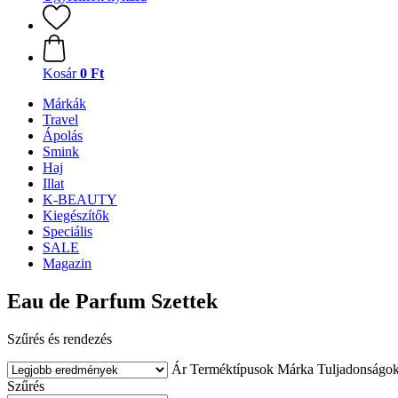
Kosár
0 Ft
Márkák
Travel
Ápolás
Smink
Haj
Illat
K-BEAUTY
Kiegészítők
Speciális
SALE
Magazin
Eau de Parfum Szettek
Szűrés és rendezés
Ár
Terméktípusok
Márka
Tuljadonságo
Szűrés