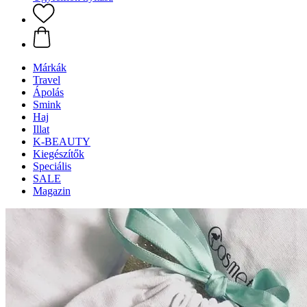
Márkák
Travel
Ápolás
Smink
Haj
Illat
K-BEAUTY
Kiegészítők
Speciális
SALE
Magazin