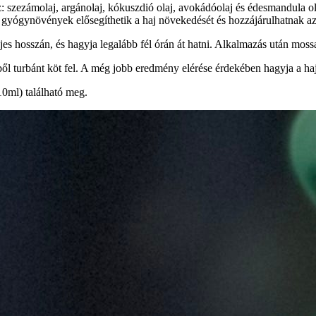
z: szezámolaj, argánolaj, kókuszdió olaj, avokádóolaj és édesmandula ol
m gyógynövények elősegíthetik a haj növekedését és hozzájárulhatnak a
ljes hosszán, és hagyja legalább fél órán át hatni. Alkalmazás után moss
ől turbánt köt fel. A még jobb eredmény elérése érdekében hagyja a hajo
0ml) található meg.