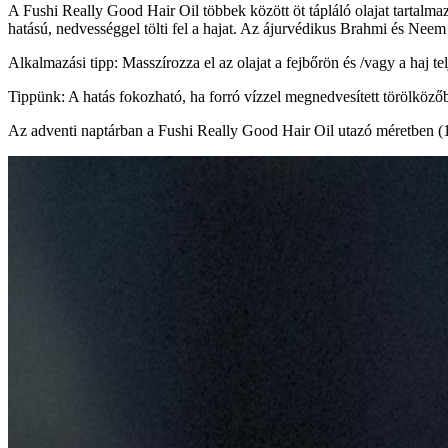
A Fushi Really Good Hair Oil többek között öt tápláló olajat tartalma
hatású, nedvességgel tölti fel a hajat. Az ájurvédikus Brahmi és Nee
Alkalmazási tipp: Masszírozza el az olajat a fejbőrön és /vagy a haj te
Tippünk: A hatás fokozható, ha forró vízzel megnedvesített törölközőb
Az adventi naptárban a Fushi Really Good Hair Oil utazó méretben (1