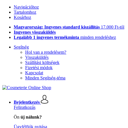
Navigációhoz
Tartalomhoz
Kosárhoz
Magyarország: Ingyenes standard kiszállítás
17.000 Ft-tól
Ingyenes visszaküldés
Legalább 1 ingyenes termékminta
minden rendeléshez
Segítség
Hol van a rendelésem?
Visszaküldés
Szállítási költségek
Fizetési módok
Kapcsolat
Minden Segítség-téma
Bejelentkezés
Feliratkozás
Ön
új nálunk?
Ügyfélfiók nyitása