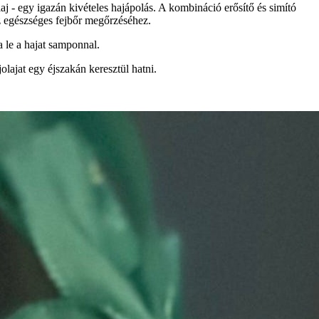
aj - egy igazán kivételes hajápolás. A kombináció erősítő és simító
z egészséges fejbőr megőrzéséhez.
a le a hajat samponnal.
lajat egy éjszakán keresztül hatni.