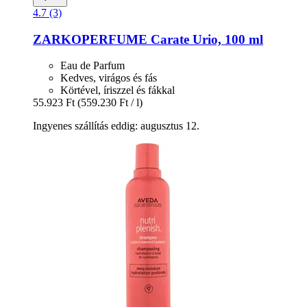
4.7 (3)
ZARKOPERFUME
Carate Urio, 100 ml
Eau de Parfum
Kedves, virágos és fás
Körtével, íriszzel és fákkal
55.923 Ft
(559.230 Ft / l)
Ingyenes szállítás eddig: augusztus 12.