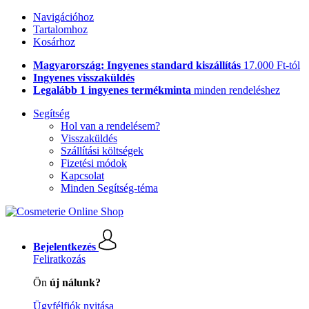
Navigációhoz
Tartalomhoz
Kosárhoz
Magyarország: Ingyenes standard kiszállítás
17.000 Ft-tól
Ingyenes visszaküldés
Legalább 1 ingyenes termékminta
minden rendeléshez
Segítség
Hol van a rendelésem?
Visszaküldés
Szállítási költségek
Fizetési módok
Kapcsolat
Minden Segítség-téma
Bejelentkezés
Feliratkozás
Ön
új nálunk?
Ügyfélfiók nyitása