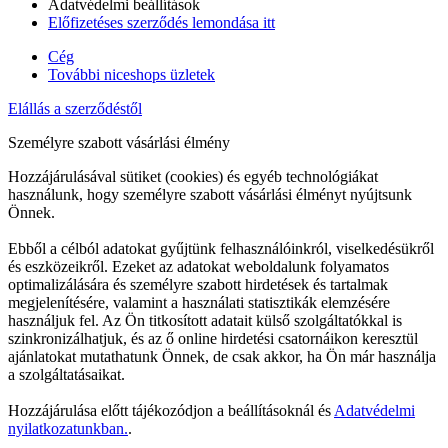
Adatvédelmi beállítások
Előfizetéses szerződés lemondása itt
Cég
További niceshops üzletek
Elállás a szerződéstől
Személyre szabott vásárlási élmény
Hozzájárulásával sütiket (cookies) és egyéb technológiákat
használunk, hogy személyre szabott vásárlási élményt nyújtsunk
Önnek.
Ebből a célból adatokat gyűjtünk felhasználóinkról, viselkedésükről
és eszközeikről. Ezeket az adatokat weboldalunk folyamatos
optimalizálására és személyre szabott hirdetések és tartalmak
megjelenítésére, valamint a használati statisztikák elemzésére
használjuk fel. Az Ön titkosított adatait külső szolgáltatókkal is
szinkronizálhatjuk, és az ő online hirdetési csatornáikon keresztül
ajánlatokat mutathatunk Önnek, de csak akkor, ha Ön már használja
a szolgáltatásaikat.
Hozzájárulása előtt tájékozódjon a beállításoknál és
Adatvédelmi
nyilatkozatunkban.
.