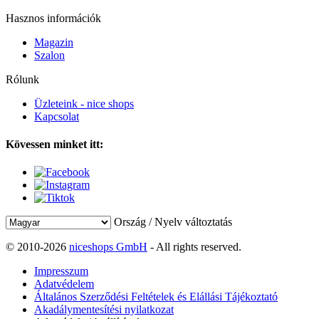
Hasznos információk
Magazin
Szalon
Rólunk
Üzleteink - nice shops
Kapcsolat
Kövessen minket itt:
Ország / Nyelv változtatás
© 2010-2026
niceshops GmbH
- All rights reserved.
Impresszum
Adatvédelem
Általános Szerződési Feltételek és Elállási Tájékoztató
Akadálymentesítési nyilatkozat