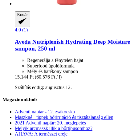
Kosár
4.0 (1)
Aveda
Nutriplenish Hydrating Deep Moisture
sampon, 250 ml
Regenerálja a fénytelen hajat
Superfood ápolóformula
Mély és hatékony sampon
15.144 Ft
(60.576 Ft / l)
Szállítás eddig: augusztus 12.
Magazinunkból:
Adventi naptár - 12. zsákocska
Maszkné - tippek bőrirritáció és tisztátalanság ellen
2021 Adventi naptár: 20. meglepetés
Melyik arcmaszk illik a bőrtípusomhoz?
AHAVA: A természet ereje