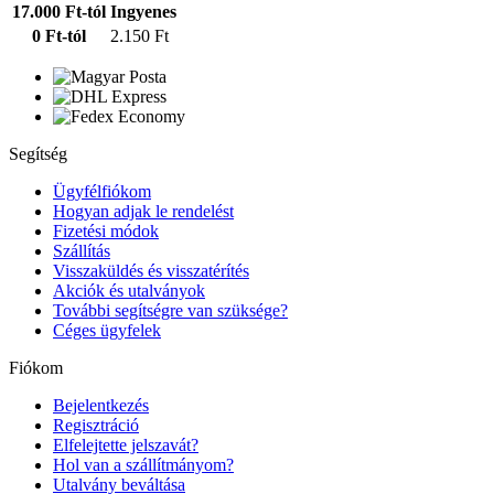
17.000 Ft-tól
Ingyenes
0 Ft-tól
2.150 Ft
Segítség
Ügyfélfiókom
Hogyan adjak le rendelést
Fizetési módok
Szállítás
Visszaküldés és visszatérítés
Akciók és utalványok
További segítségre van szüksége?
Céges ügyfelek
Fiókom
Bejelentkezés
Regisztráció
Elfelejtette jelszavát?
Hol van a szállítmányom?
Utalvány beváltása