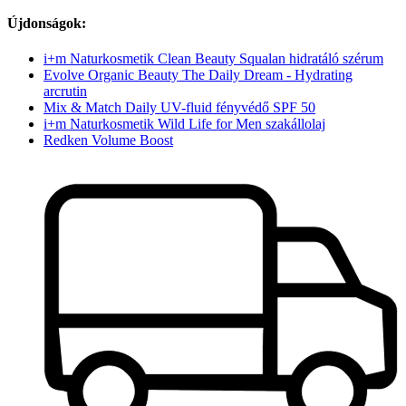
Újdonságok:
i+m Naturkosmetik Clean Beauty Squalan hidratáló szérum
Evolve Organic Beauty The Daily Dream - Hydrating
arcrutin
Mix & Match Daily UV-fluid fényvédő SPF 50
i+m Naturkosmetik Wild Life for Men szakállolaj
Redken Volume Boost