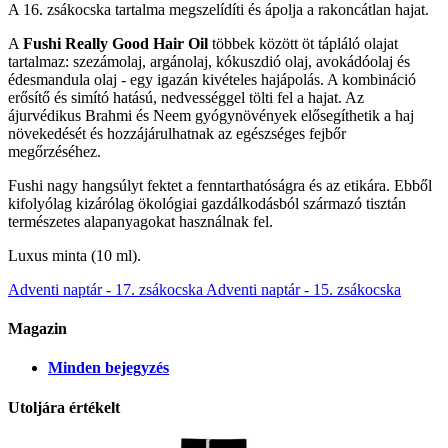
A 16. zsákocska tartalma megszelídíti és ápolja a rakoncátlan hajat.
A
Fushi Really Good Hair Oil
többek között öt tápláló olajat
tartalmaz: szezámolaj, argánolaj, kókuszdió olaj, avokádóolaj és
édesmandula olaj - egy igazán kivételes hajápolás. A kombináció
erősítő és simító hatású, nedvességgel tölti fel a hajat. Az
ájurvédikus Brahmi és Neem gyógynövények elősegíthetik a haj
növekedését és hozzájárulhatnak az egészséges fejbőr
megőrzéséhez.
Fushi nagy hangsúlyt fektet a fenntarthatóságra és az etikára. Ebből
kifolyólag kizárólag ökológiai gazdálkodásból származó tisztán
természetes alapanyagokat használnak fel.
Luxus minta (10 ml).
Adventi naptár - 17. zsákocska
Adventi naptár - 15. zsákocska
Magazin
Minden bejegyzés
Utoljára értékelt