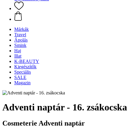
Márkák
Travel
Ápolás
Smink
Haj
Illat
K-BEAUTY
Kiegészítők
Speciális
SALE
Magazin
Adventi naptár - 16. zsákocska
Cosmeterie Adventi naptár