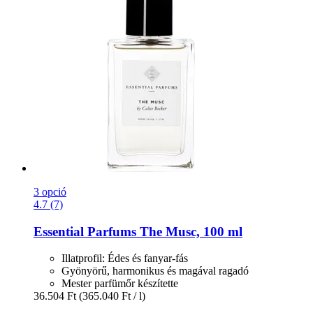
3 opció
4.7 (7)
Essential Parfums
The Musc, 100 ml
Illatprofil: Édes és fanyar-fás
Gyönyörű, harmonikus és magával ragadó
Mester parfümőr készítette
36.504 Ft
(365.040 Ft / l)