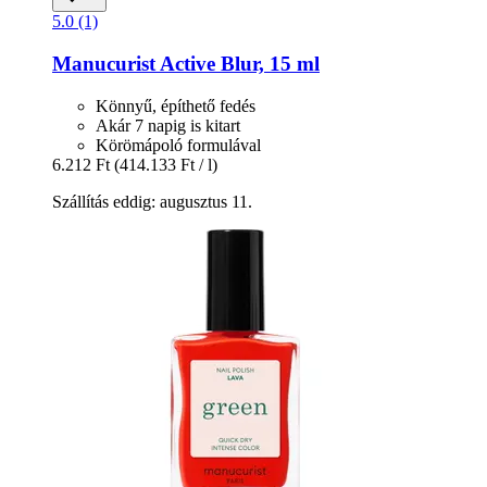
5.0 (1)
Manucurist
Active Blur, 15 ml
Könnyű, építhető fedés
Akár 7 napig is kitart
Körömápoló formulával
6.212 Ft
(414.133 Ft / l)
Szállítás eddig: augusztus 11.