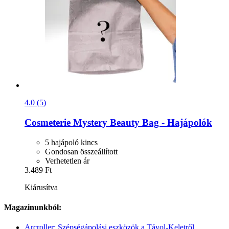
4.0 (5)
Cosmeterie
Mystery Beauty Bag -​ Hajápolók
5 hajápoló kincs
Gondosan összeállított
Verhetetlen ár
3.489 Ft
Kiárusítva
Magazinunkból:
Arcroller: Szépségápolási eszközök a Távol-Keletről