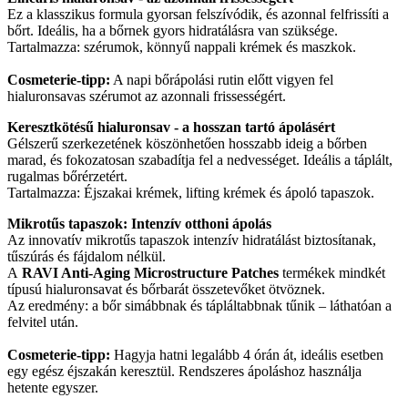
Ez a klasszikus formula gyorsan felszívódik, és azonnal felfrissíti a
bőrt. Ideális, ha a bőrnek gyors hidratálásra van szüksége.
Tartalmazza: szérumok, könnyű nappali krémek és maszkok.
Cosmeterie-
tipp:
A napi bőrápolási rutin előtt vigyen fel
hialuronsavas szérumot az azonnali frissességért.
Keresztkötésű hialuronsav - a hosszan tartó ápolásért
Gélszerű szerkezetének köszönhetően hosszabb ideig a bőrben
marad, és fokozatosan szabadítja fel a nedvességet. Ideális a táplált,
rugalmas bőrérzetért.
Tartalmazza: Éjszakai krémek, lifting krémek és ápoló tapaszok.
Mikrotűs tapaszok: Intenzív otthoni ápolás
Az innovatív mikrotűs tapaszok intenzív hidratálást biztosítanak,
tűszúrás és fájdalom nélkül.
A
RAVI Anti-Aging Microstructure
Patches
termékek mindkét
típusú hialuronsavat és bőrbarát összetevőket ötvöznek.
Az eredmény: a bőr simábbnak és tápláltabbnak tűnik – láthatóan a
felvitel után.
Cosmeterie-tipp:
Hagyja hatni legalább 4 órán át, ideális esetben
egy egész éjszakán keresztül. Rendszeres ápoláshoz használja
hetente egyszer.