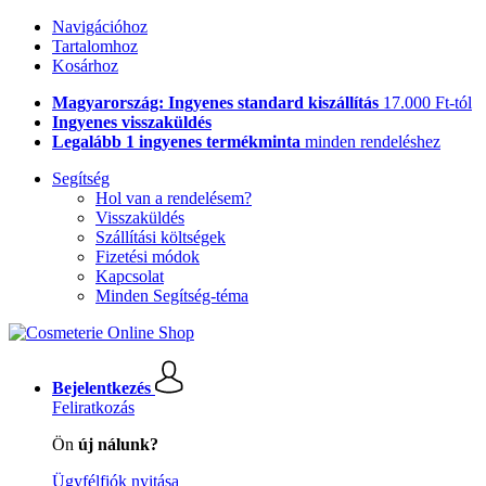
Navigációhoz
Tartalomhoz
Kosárhoz
Magyarország: Ingyenes standard kiszállítás
17.000 Ft-tól
Ingyenes visszaküldés
Legalább 1 ingyenes termékminta
minden rendeléshez
Segítség
Hol van a rendelésem?
Visszaküldés
Szállítási költségek
Fizetési módok
Kapcsolat
Minden Segítség-téma
Bejelentkezés
Feliratkozás
Ön
új nálunk?
Ügyfélfiók nyitása