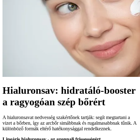
Hialuronsav: hidratáló-booster
a ragyogóan szép bőrért
A hialuronsavat nedvesség szakértőnek tartják: segít megtartani a
vizet a bőrben, így az arcbőr simábbnak és rugalmasabbnak tűnik. A
különböző formák eltérő hatékonysággal rendelkeznek.
Lineáris hialuronsav - az azonnali frissességért