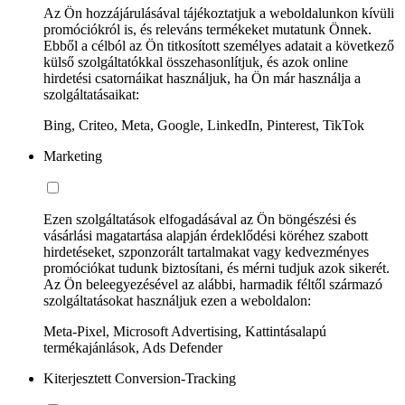
Az Ön hozzájárulásával tájékoztatjuk a weboldalunkon kívüli
promóciókról is, és releváns termékeket mutatunk Önnek.
Ebből a célból az Ön titkosított személyes adatait a következő
külső szolgáltatókkal összehasonlítjuk, és azok online
hirdetési csatornáikat használjuk, ha Ön már használja a
szolgáltatásaikat:
Bing, Criteo, Meta, Google, LinkedIn, Pinterest, TikTok
Marketing
Ezen szolgáltatások elfogadásával az Ön böngészési és
vásárlási magatartása alapján érdeklődési köréhez szabott
hirdetéseket, szponzorált tartalmakat vagy kedvezményes
promóciókat tudunk biztosítani, és mérni tudjuk azok sikerét.
Az Ön beleegyezésével az alábbi, harmadik féltől származó
szolgáltatásokat használjuk ezen a weboldalon:
Meta-Pixel, Microsoft Advertising, Kattintásalapú
termékajánlások, Ads Defender
Kiterjesztett Conversion-Tracking