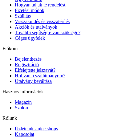
Hogyan adjak le rendelést
Fizetési módok
Szállítás
Visszaküldés és visszatérítés
Akciók és utalványok
További segítségre van szüksége?
Céges ügyfelek
Fiókom
Bejelentkezés
Regisztráció
Elfelejtette jelszavát?
Hol van a szállítmányom?
Utalvány beváltása
Hasznos információk
Magazin
Szalon
Rólunk
Üzleteink - nice shops
Kapcsolat