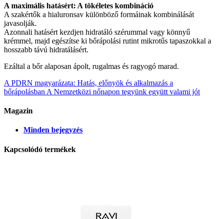
A maximális hatásért: A tökéletes kombináció
A szakértők a hialuronsav különböző formáinak kombinálását
javasolják.
Azonnali hatásért kezdjen hidratáló szérummal vagy könnyű
krémmel, majd egészítse ki bőrápolási rutint mikrotűs tapaszokkal a
hosszabb távú hidratálásért.
Ezáltal a bőr alaposan ápolt, rugalmas és ragyogó marad.
A PDRN magyarázata: Hatás, előnyök és alkalmazás a
bőrápolásban
A Nemzetközi nőnapon tegyünk együtt valami jót
Magazin
Minden bejegyzés
Kapcsolódó termékek