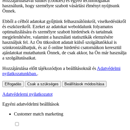
Hozzájárulásával sütiket (cookies) és egyéb technológiákat
használunk, hogy személyre szabott vásárlási élményt nyújtsunk
Önnek.
Ebből a célból adatokat gyűjtünk felhasználóinkról, viselkedésükről
és eszközeikről. Ezeket az adatokat weboldalunk folyamatos
optimalizálására és személyre szabott hirdetések és tartalmak
megjelenítésére, valamint a használati statisztikák elemzésére
használjuk fel. Az Ön titkosított adatait külső szolgáltatókkal is
szinkronizálhatjuk, és az ő online hirdetési csatornáikon keresztül
ajánlatokat mutathatunk Önnek, de csak akkor, ha Ön már használja
a szolgáltatásaikat.
Hozzájárulása előtt tájékozódjon a beállításoknál és
Adatvédelmi
nyilatkozatunkban.
.
Elfogadás
Csak a szükséges
Beállítások módosítása
Adatvédelemi nyilatkozatot
Egyéni adatvédelmi beállítások
Customer match marketing