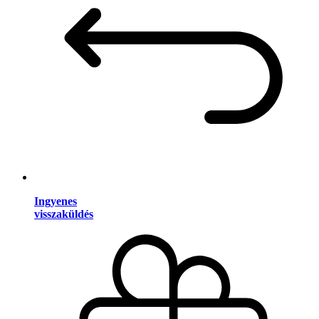
Ingyenes
visszaküldés