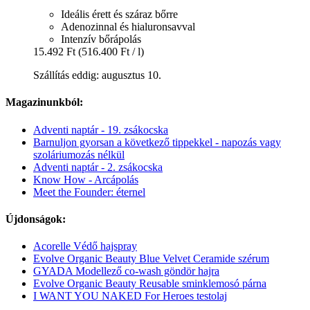
Ideális érett és száraz bőrre
Adenozinnal és hialuronsavval
Intenzív bőrápolás
15.492 Ft
(516.400 Ft / l)
Szállítás eddig: augusztus 10.
Magazinunkból:
Adventi naptár - 19. zsákocska
Barnuljon gyorsan a következő tippekkel - napozás vagy
szoláriumozás nélkül
Adventi naptár - 2. zsákocska
Know How - Arcápolás
Meet the Founder: éternel
Újdonságok:
Acorelle Védő hajspray
Evolve Organic Beauty Blue Velvet Ceramide szérum
GYADA Modellező co-wash göndör hajra
Evolve Organic Beauty Reusable sminklemosó párna
I WANT YOU NAKED For Heroes testolaj