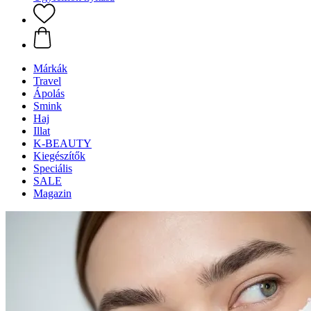
Márkák
Travel
Ápolás
Smink
Haj
Illat
K-BEAUTY
Kiegészítők
Speciális
SALE
Magazin