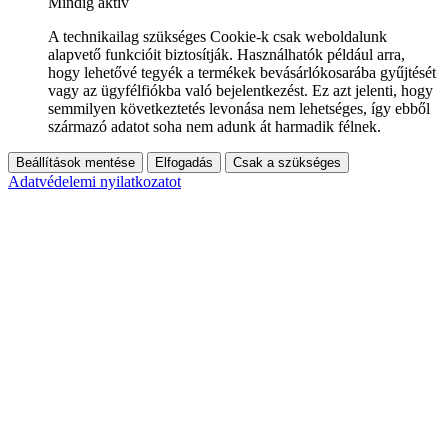
Mindig aktív
A technikailag szükséges Cookie-k csak weboldalunk
alapvető funkcióit biztosítják. Használhatók például arra,
hogy lehetővé tegyék a termékek bevásárlókosarába gyűjtését
vagy az ügyfélfiókba való bejelentkezést. Ez azt jelenti, hogy
semmilyen következtetés levonása nem lehetséges, így ebből
származó adatot soha nem adunk át harmadik félnek.
Beállítások mentése
Elfogadás
Csak a szükséges
Adatvédelemi nyilatkozatot