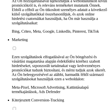
Az Ön hozzájárulásával tájékoztatjuk a weboldalunkon kívüli
promóciókról is, és releváns termékeket mutatunk Önnek.
Ebből a célból az Ön titkosított személyes adatait a következő
külső szolgáltatókkal összehasonlítjuk, és azok online
hirdetési csatornáikat használjuk, ha Ön már használja a
szolgáltatásaikat:
Bing, Criteo, Meta, Google, LinkedIn, Pinterest, TikTok
Marketing
Ezen szolgáltatások elfogadásával az Ön böngészési és
vásárlási magatartása alapján érdeklődési köréhez szabott
hirdetéseket, szponzorált tartalmakat vagy kedvezményes
promóciókat tudunk biztosítani, és mérni tudjuk azok sikerét.
Az Ön beleegyezésével az alábbi, harmadik féltől származó
szolgáltatásokat használjuk ezen a weboldalon:
Meta-Pixel, Microsoft Advertising, Kattintásalapú
termékajánlások, Ads Defender
Kiterjesztett Conversion-Tracking