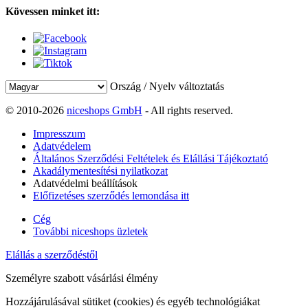
Kövessen minket itt:
Ország / Nyelv változtatás
© 2010-2026
niceshops GmbH
- All rights reserved.
Impresszum
Adatvédelem
Általános Szerződési Feltételek és Elállási Tájékoztató
Akadálymentesítési nyilatkozat
Adatvédelmi beállítások
Előfizetéses szerződés lemondása itt
Cég
További niceshops üzletek
Elállás a szerződéstől
Személyre szabott vásárlási élmény
Hozzájárulásával sütiket (cookies) és egyéb technológiákat