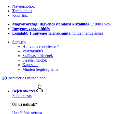
Navigációhoz
Tartalomhoz
Kosárhoz
Magyarország: Ingyenes standard kiszállítás
17.000 Ft-tól
Ingyenes visszaküldés
Legalább 1 ingyenes termékminta
minden rendeléshez
Segítség
Hol van a rendelésem?
Visszaküldés
Szállítási költségek
Fizetési módok
Kapcsolat
Minden Segítség-téma
Bejelentkezés
Feliratkozás
Ön
új nálunk?
Ügyfélfiók nyitása