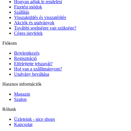
Hogyan adjak le rendelést
Fizetési módok
Szállítás
Visszaküldés és visszatérítés
Akciók és utalványok
További segítségre van szüksége?
Céges ügyfelek
Fiókom
Bejelentkezés
Regisztráció
Elfelejtette jelszavát?
Hol van a szállítmányom?
Utalvány beváltása
Hasznos információk
Magazin
Szalon
Rólunk
Üzleteink - nice shops
Kapcsolat