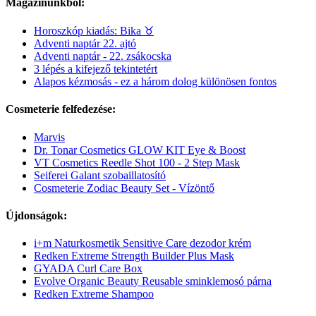
Magazinunkból:
Horoszkóp kiadás: Bika ♉︎
Adventi naptár 22. ajtó
Adventi naptár - 22. zsákocska
3 lépés a kifejező tekintetért
Alapos kézmosás - ez a három dolog különösen fontos
Cosmeterie felfedezése:
Marvis
Dr. Tonar Cosmetics GLOW KIT Eye & Boost
VT Cosmetics Reedle Shot 100 - 2 Step Mask
Seiferei Galant szobaillatosító
Cosmeterie Zodiac Beauty Set - Vízöntő
Újdonságok:
i+m Naturkosmetik Sensitive Care dezodor krém
Redken Extreme Strength Builder Plus Mask
GYADA Curl Care Box
Evolve Organic Beauty Reusable sminklemosó párna
Redken Extreme Shampoo