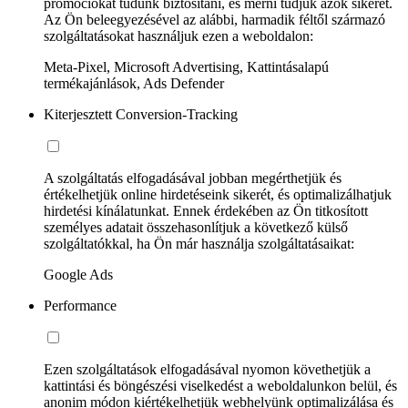
promóciókat tudunk biztosítani, és mérni tudjuk azok sikerét.
Az Ön beleegyezésével az alábbi, harmadik féltől származó
szolgáltatásokat használjuk ezen a weboldalon:
Meta-Pixel, Microsoft Advertising, Kattintásalapú
termékajánlások, Ads Defender
Kiterjesztett Conversion-Tracking
A szolgáltatás elfogadásával jobban megérthetjük és
értékelhetjük online hirdetéseink sikerét, és optimalizálhatjuk
hirdetési kínálatunkat. Ennek érdekében az Ön titkosított
személyes adatait összehasonlítjuk a következő külső
szolgáltatókkal, ha Ön már használja szolgáltatásaikat:
Google Ads
Performance
Ezen szolgáltatások elfogadásával nyomon követhetjük a
kattintási és böngészési viselkedést a weboldalunkon belül, és
anonim módon kiértékelhetjük webhelyünk optimalizálása és