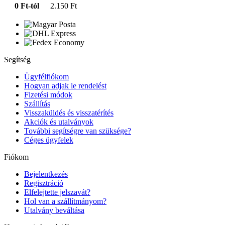
0 Ft-tól
2.150 Ft
Segítség
Ügyfélfiókom
Hogyan adjak le rendelést
Fizetési módok
Szállítás
Visszaküldés és visszatérítés
Akciók és utalványok
További segítségre van szüksége?
Céges ügyfelek
Fiókom
Bejelentkezés
Regisztráció
Elfelejtette jelszavát?
Hol van a szállítmányom?
Utalvány beváltása