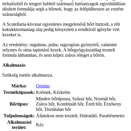
trehalózból és tengeri babból származó hatóanyagok egyedülállóan
dúsított formulája segít a bőrnek, hogy az felépülhessen az extrém
szárazságból.
A Scutellaria-kivonat egyenletes megjelenésű bőrt biztosít, a réti
kakukktormamag olaj pedig kényezteti a rendkívül igénybe vett
kezeket is.
Az eredmény: rugalmas, puha, ragyogóan gyönyörű, valamint
selymes és sima tapintású kezek. A bőrgyógyászatilag tesztelt
formula láthatatlan, és nem képez zsíros réteget a bőrön.
Alkalmazás
Szükség esetén alkalmazza.
Márka:
Origins
Terméktípusok:
Krémek, Kézkrém
Minden bőrtípusra, Száraz bőr, Normál bőr,
Bőrtípus:
Zsíros bőr, Kombinált bőr, Érett bőr, Érzékeny
bőr, Tisztátalan bőr
Tuljadonságok:
Állatokon nem tesztelt, Hidratáló, Parabénmetes
Alkalmazási
Kéz
terület: