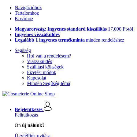
Navigációhoz
Tartalomhoz
Kosárhoz
Magyarország: Ingyenes standard kiszállítás
17.000 Ft-tól
Ingyenes visszaküldés
Legalább 1 ingyenes termékminta
minden rendeléshez
Segítség
Hol van a rendelésem?
Visszaküldés
Szállítási költségek
Fizetési módok
Kapcsolat
Minden Segítség-téma
Bejelentkezés
Feliratkozás
Ön
új nálunk?
Ügyfélfiók nyitása