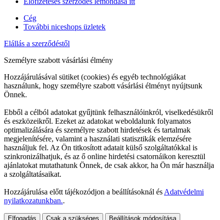
Előfizetéses szerződés lemondása itt
Cég
További niceshops üzletek
Elállás a szerződéstől
Személyre szabott vásárlási élmény
Hozzájárulásával sütiket (cookies) és egyéb technológiákat
használunk, hogy személyre szabott vásárlási élményt nyújtsunk
Önnek.
Ebből a célból adatokat gyűjtünk felhasználóinkról, viselkedésükről
és eszközeikről. Ezeket az adatokat weboldalunk folyamatos
optimalizálására és személyre szabott hirdetések és tartalmak
megjelenítésére, valamint a használati statisztikák elemzésére
használjuk fel. Az Ön titkosított adatait külső szolgáltatókkal is
szinkronizálhatjuk, és az ő online hirdetési csatornáikon keresztül
ajánlatokat mutathatunk Önnek, de csak akkor, ha Ön már használja
a szolgáltatásaikat.
Hozzájárulása előtt tájékozódjon a beállításoknál és
Adatvédelmi
nyilatkozatunkban.
.
Elfogadás
Csak a szükséges
Beállítások módosítása