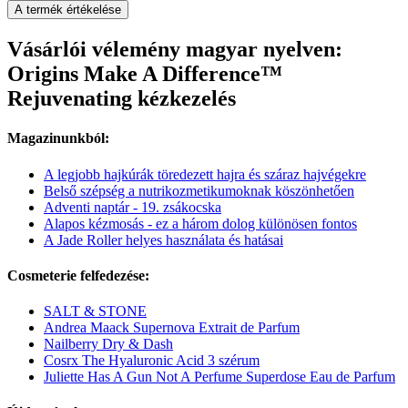
A termék értékelése
Vásárlói vélemény magyar nyelven:
Origins Make A Difference™
Rejuvenating kézkezelés
Magazinunkból:
A legjobb hajkúrák töredezett hajra és száraz hajvégekre
Belső szépség a nutrikozmetikumoknak köszönhetően
Adventi naptár - 19. zsákocska
Alapos kézmosás - ez a három dolog különösen fontos
A Jade Roller helyes használata és hatásai
Cosmeterie felfedezése:
SALT & STONE
Andrea Maack Supernova Extrait de Parfum
Nailberry Dry & Dash
Cosrx The Hyaluronic Acid 3 szérum
Juliette Has A Gun Not A Perfume Superdose Eau de Parfum