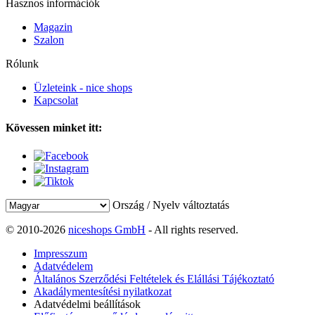
Hasznos információk
Magazin
Szalon
Rólunk
Üzleteink - nice shops
Kapcsolat
Kövessen minket itt:
Ország / Nyelv változtatás
© 2010-2026
niceshops GmbH
- All rights reserved.
Impresszum
Adatvédelem
Általános Szerződési Feltételek és Elállási Tájékoztató
Akadálymentesítési nyilatkozat
Adatvédelmi beállítások