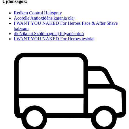
Újdonságok:
Redken Control Hairspray
Acorelle Antioxidáns karanja olaj
I WANT YOU NAKED For Heroes Face & After Shave
balzsam
dieNikolai Szőlőmagolaj folyadék duó
I WANT YOU NAKED For Heroes testolaj