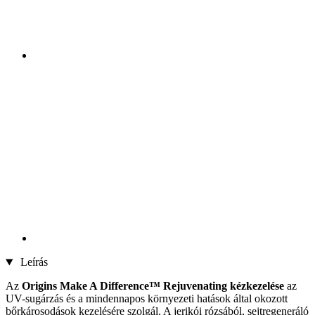
Leírás
Az
Origins Make A Difference™ Rejuvenating
kézkezelése
az
UV-sugárzás és a mindennapos környezeti hatások által okozott
bőrkárosodások kezelésére szolgál. A jerikói rózsából, sejtregeneráló