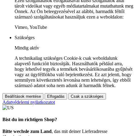
Ezen szolgáltatások elfogadásával külső szolgáltatók által
tárolt videókat vagy egyéb médiatartalmakat mutathatunk meg
Önnek. Az Ön beleegyezésével az alábbi, harmadik féltől
származó szolgáltatásokat használjuk ezen a weboldalon:
Vimeo, YouTube
Szükséges
Mindig aktív
A technikailag szükséges Cookie-k csak weboldalunk
alapvető funkcióit biztosítják. Használhatók például arra,
hogy lehetővé tegyék a termékek bevásárlókosarába gyűjtését
vagy az ügyfélfiókba való bejelentkezést. Ez azt jelenti, hogy
semmilyen következtetés levonása nem lehetséges, így ebből
származó adatot soha nem adunk át harmadik félnek.
Beállítások mentése
Elfogadás
Csak a szükséges
Adatvédelemi nyilatkozatot
Bist du im richtigen Shop?
Bitte wechsle zum Land
, das mit deiner Lieferadresse