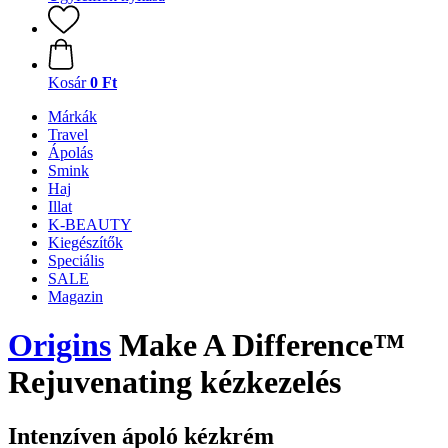
Kosár
0 Ft
Márkák
Travel
Ápolás
Smink
Haj
Illat
K-BEAUTY
Kiegészítők
Speciális
SALE
Magazin
Origins
Make A Difference™
Rejuvenating kézkezelés
Intenzíven ápoló kézkrém