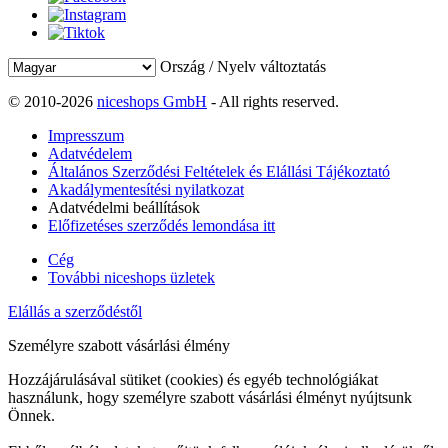
Ország / Nyelv változtatás
© 2010-2026
niceshops GmbH
- All rights reserved.
Impresszum
Adatvédelem
Általános Szerződési Feltételek és Elállási Tájékoztató
Akadálymentesítési nyilatkozat
Adatvédelmi beállítások
Előfizetéses szerződés lemondása itt
Cég
További niceshops üzletek
Elállás a szerződéstől
Személyre szabott vásárlási élmény
Hozzájárulásával sütiket (cookies) és egyéb technológiákat
használunk, hogy személyre szabott vásárlási élményt nyújtsunk
Önnek.