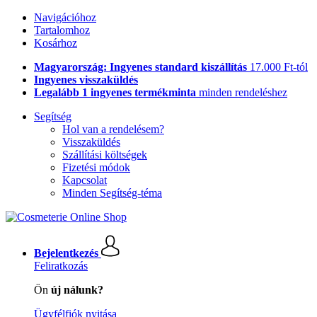
Navigációhoz
Tartalomhoz
Kosárhoz
Magyarország: Ingyenes standard kiszállítás
17.000 Ft-tól
Ingyenes visszaküldés
Legalább 1 ingyenes termékminta
minden rendeléshez
Segítség
Hol van a rendelésem?
Visszaküldés
Szállítási költségek
Fizetési módok
Kapcsolat
Minden Segítség-téma
Bejelentkezés
Feliratkozás
Ön
új nálunk?
Ügyfélfiók nyitása