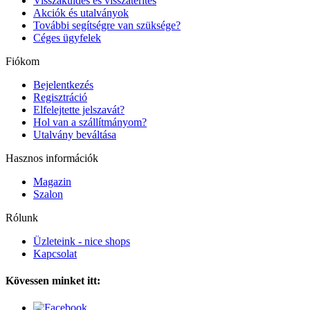
Visszaküldés és visszatérítés
Akciók és utalványok
További segítségre van szüksége?
Céges ügyfelek
Fiókom
Bejelentkezés
Regisztráció
Elfelejtette jelszavát?
Hol van a szállítmányom?
Utalvány beváltása
Hasznos információk
Magazin
Szalon
Rólunk
Üzleteink - nice shops
Kapcsolat
Kövessen minket itt: