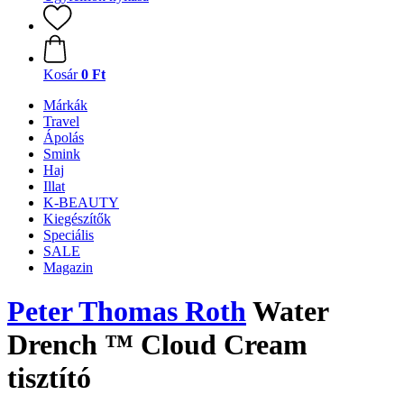
Kosár
0 Ft
Márkák
Travel
Ápolás
Smink
Haj
Illat
K-BEAUTY
Kiegészítők
Speciális
SALE
Magazin
Peter Thomas Roth
Water
Drench ™ Cloud Cream
tisztító