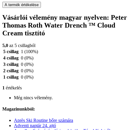
A termék értékelése
Vásárlói vélemény magyar nyelven: Peter
Thomas Roth Water Drench ™ Cloud
Cream tisztító
5,0
az 5 csillagból
5 csillag
1
(100%)
4 csillag
0
(0%)
3 csillag
0
(0%)
2 csillag
0
(0%)
1 csillag
0
(0%)
1
értékelés
Még nincs vélemény.
Magazinunkból:
Après Ski Routine bőre számára
Adventi naptár 24. ajtó