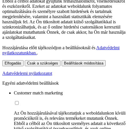
Ebből a célból adatokat gyűjtünk felhasználóinkról, viselkedésükről
és eszközeikről. Ezeket az adatokat weboldalunk folyamatos
optimalizálására és személyre szabott hirdetések és tartalmak
megjelenítésére, valamint a használati statisztikák elemzésére
használjuk fel. Az Ön titkosított adatait külső szolgáltatókkal is
szinkronizálhatjuk, és az ő online hirdetési csatornáikon keresztül
ajánlatokat mutathatunk Önnek, de csak akkor, ha Ön már használja
a szolgáltatásaikat.
Hozzájárulása előtt tájékozódjon a beállításoknál és
Adatvédelmi
nyilatkozatunkban.
.
Elfogadás
Csak a szükséges
Beállítások módosítása
Adatvédelemi nyilatkozatot
Egyéni adatvédelmi beállítások
Customer match marketing
Az Ön hozzájárulásával tájékoztatjuk a weboldalunkon kívüli
promóciókról is, és releváns termékeket mutatunk Önnek.
Ebből a célból az Ön titkosított személyes adatait a következő
külső szolgáltatókkal összehasonlítjuk, és azok online