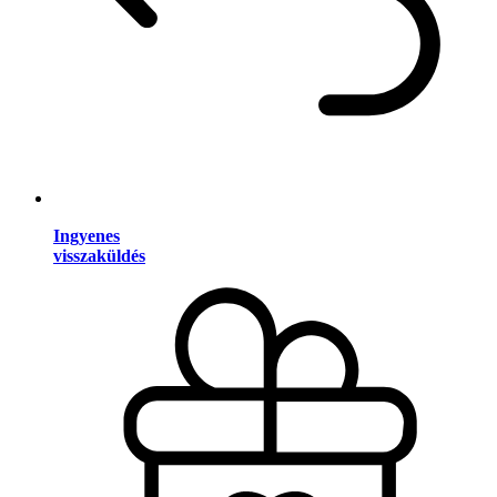
Ingyenes
visszaküldés