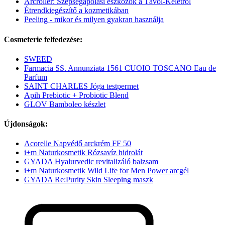
Arcroller: Szépségápolási eszközök a Távol-Keletről
Étrendkiegészítő a kozmetikában
Peeling - mikor és milyen gyakran használja
Cosmeterie felfedezése:
SWEED
Farmacia SS. Annunziata 1561 CUOIO TOSCANO Eau de
Parfum
SAINT CHARLES Jóga testpermet
Apih Prebiotic + Probiotic Blend
GLOV Bamboleo készlet
Újdonságok:
Acorelle Napvédő arckrém FF 50
i+m Naturkosmetik Rózsavíz hidrolát
GYADA Hyalurvedic revitalizáló balzsam
i+m Naturkosmetik Wild Life for Men Power arcgél
GYADA Re:Purity Skin Sleeping maszk