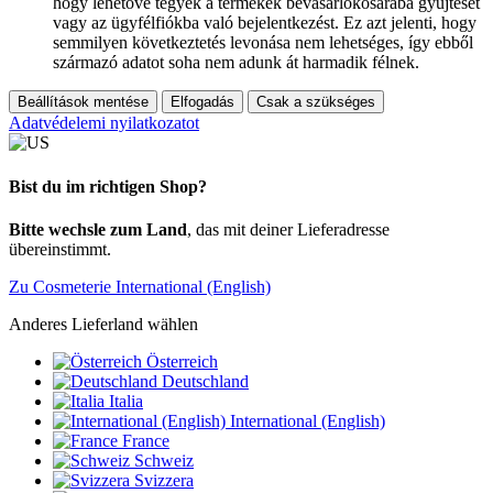
hogy lehetővé tegyék a termékek bevásárlókosarába gyűjtését
vagy az ügyfélfiókba való bejelentkezést. Ez azt jelenti, hogy
semmilyen következtetés levonása nem lehetséges, így ebből
származó adatot soha nem adunk át harmadik félnek.
Beállítások mentése
Elfogadás
Csak a szükséges
Adatvédelemi nyilatkozatot
Bist du im richtigen Shop?
Bitte wechsle zum Land
, das mit deiner Lieferadresse
übereinstimmt.
Zu Cosmeterie International (English)
Anderes Lieferland wählen
Österreich
Deutschland
Italia
International (English)
France
Schweiz
Svizzera