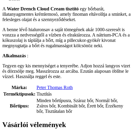
A
Water Drench Cloud Cream tisztító
egy bőrbarát,
illatanyagmentes krémlemosó, amely finoman eltávolítja a sminket, a
felesleges olajat és a szennyeződéseket.
A benne lévő hialuronsav a saját tömegének akár 1000-szeresét is
vonzza a nedvességtől a vízben és elraktározza. A nátrium-PCA és a
kókuszolaj is táplálja a bőrt, míg a pillecukor-gyökér kivonat
megnyugtatja a bőrt és rugalmasságot kölcsönöz neki.
Alkalmazás
:
Tegyen egy kis mennyiséget a tenyerébe. Adjon hozzá langyos vizet
és dörzsölje meg. Masszírozza az arcába. Ezután alaposan öblítse le
vízzel. Használja reggel és este.
Márka:
Peter Thomas Roth
Terméktípusok:
Tisztítás
Minden bőrtípusra, Száraz bőr, Normál bőr,
Bőrtípus:
Zsíros bőr, Kombinált bőr, Érett bőr, Érzékeny
bőr, Tisztátalan bőr
Vásárlói vélemények