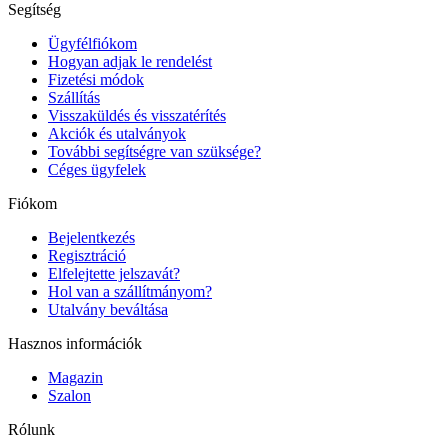
Segítség
Ügyfélfiókom
Hogyan adjak le rendelést
Fizetési módok
Szállítás
Visszaküldés és visszatérítés
Akciók és utalványok
További segítségre van szüksége?
Céges ügyfelek
Fiókom
Bejelentkezés
Regisztráció
Elfelejtette jelszavát?
Hol van a szállítmányom?
Utalvány beváltása
Hasznos információk
Magazin
Szalon
Rólunk