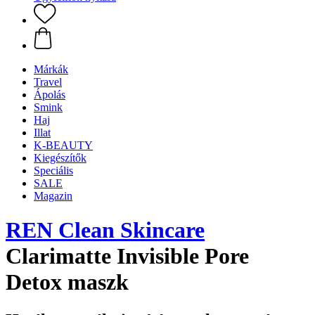
Márkák
Travel
Ápolás
Smink
Haj
Illat
K-BEAUTY
Kiegészítők
Speciális
SALE
Magazin
REN Clean Skincare
Clarimatte Invisible Pore
Detox maszk