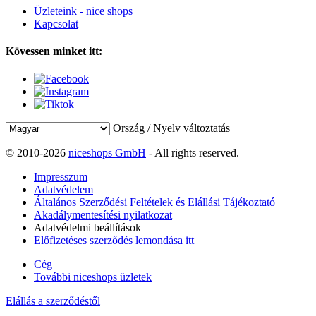
Üzleteink - nice shops
Kapcsolat
Kövessen minket itt:
Ország / Nyelv változtatás
© 2010-2026
niceshops GmbH
- All rights reserved.
Impresszum
Adatvédelem
Általános Szerződési Feltételek és Elállási Tájékoztató
Akadálymentesítési nyilatkozat
Adatvédelmi beállítások
Előfizetéses szerződés lemondása itt
Cég
További niceshops üzletek
Elállás a szerződéstől