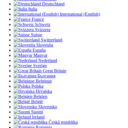
Deutschland
Italia
International (English)
France
Schweiz
Svizzera
Suisse
Switzerland
Slovenija
España
Magyar
Nederland
Sverige
Great Britain
България
Belgique
Polska
Hrvatska
Belgien
België
Slovensko
Suomi
Ireland
Česká republika
Romania