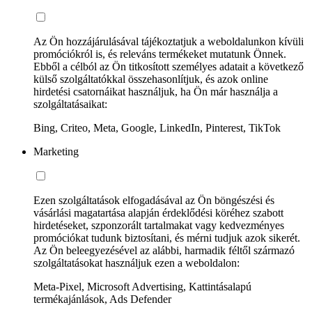
Az Ön hozzájárulásával tájékoztatjuk a weboldalunkon kívüli
promóciókról is, és releváns termékeket mutatunk Önnek.
Ebből a célból az Ön titkosított személyes adatait a következő
külső szolgáltatókkal összehasonlítjuk, és azok online
hirdetési csatornáikat használjuk, ha Ön már használja a
szolgáltatásaikat:
Bing, Criteo, Meta, Google, LinkedIn, Pinterest, TikTok
Marketing
Ezen szolgáltatások elfogadásával az Ön böngészési és
vásárlási magatartása alapján érdeklődési köréhez szabott
hirdetéseket, szponzorált tartalmakat vagy kedvezményes
promóciókat tudunk biztosítani, és mérni tudjuk azok sikerét.
Az Ön beleegyezésével az alábbi, harmadik féltől származó
szolgáltatásokat használjuk ezen a weboldalon:
Meta-Pixel, Microsoft Advertising, Kattintásalapú
termékajánlások, Ads Defender