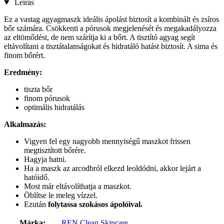
Leírás
Ez a vastag agyagmaszk ideális ápolást biztosít a kombinált és zsíros
bőr számára. Csökkenti a pórusok megjelenését és megakadályozza
az eltömődést, de nem szárítja ki a bőrt. A tisztító agyag segít
eltávolítani a tisztátalanságokat és hidratáló hatást biztosít. A sima és
finom bőrért.
Eredmény:
tiszta bőr
finom pórusok
optimális hidratálás
Alkalmazás:
Vigyen fel egy nagyobb mennyiségű maszkot frissen
megtisztított bőrére.
Hagyja hatni.
Ha a maszk az arcodbról elkezd leoldódni, akkor lejárt a
hatóidő.
Most már eltávolíthatja a maszkot.
Öblítse le meleg vízzel.
Ezután
folytassa szokásos ápolóival.
Márka:
REN Clean Skincare