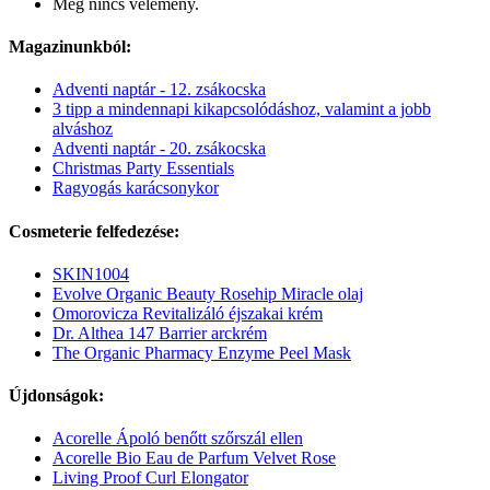
Még nincs vélemény.
Magazinunkból:
Adventi naptár - 12. zsákocska
3 tipp a mindennapi kikapcsolódáshoz, valamint a jobb
alváshoz
Adventi naptár - 20. zsákocska
Christmas Party Essentials
Ragyogás karácsonykor
Cosmeterie felfedezése:
SKIN1004
Evolve Organic Beauty Rosehip Miracle olaj
Omorovicza Revitalizáló éjszakai krém
Dr. Althea 147 Barrier arckrém
The Organic Pharmacy Enzyme Peel Mask
Újdonságok:
Acorelle Ápoló benőtt szőrszál ellen
Acorelle Bio Eau de Parfum Velvet Rose
Living Proof Curl Elongator