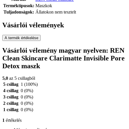
Terméktípusok:
Maszkok
Tuljadonságok:
Állatokon nem tesztelt
Vásárlói vélemények
A termék értékelése
Vásárlói vélemény magyar nyelven: REN
Clean Skincare Clarimatte Invisible Pore
Detox maszk
5,0
az 5 csillagból
5 csillag
1
(100%)
4 csillag
0
(0%)
3 csillag
0
(0%)
2 csillag
0
(0%)
1 csillag
0
(0%)
1
értékelés