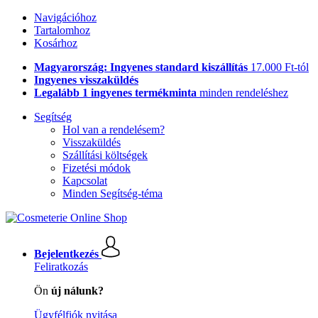
Navigációhoz
Tartalomhoz
Kosárhoz
Magyarország: Ingyenes standard kiszállítás
17.000 Ft-tól
Ingyenes visszaküldés
Legalább 1 ingyenes termékminta
minden rendeléshez
Segítség
Hol van a rendelésem?
Visszaküldés
Szállítási költségek
Fizetési módok
Kapcsolat
Minden Segítség-téma
Bejelentkezés
Feliratkozás
Ön
új nálunk?
Ügyfélfiók nyitása