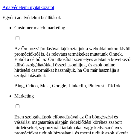
Adatvédelemi nyilatkozatot
Egyéni adatvédelmi beállítások
Customer match marketing
Az Ön hozzájárulásával tájékoztatjuk a weboldalunkon kívüli
promóciókról is, és releváns termékeket mutatunk Önnek.
Ebből a célból az Ön titkosított személyes adatait a következő
külső szolgáltatókkal összehasonlítjuk, és azok online
hirdetési csatornáikat használjuk, ha Ön már használja a
szolgáltatásaikat:
Bing, Criteo, Meta, Google, LinkedIn, Pinterest, TikTok
Marketing
Ezen szolgáltatások elfogadásával az Ön böngészési és
vásárlási magatartása alapján érdeklődési köréhez szabott
hirdetéseket, szponzorált tartalmakat vagy kedvezményes
promóciókat tudunk biztosítani, és mérni tudjuk azok sikerét.