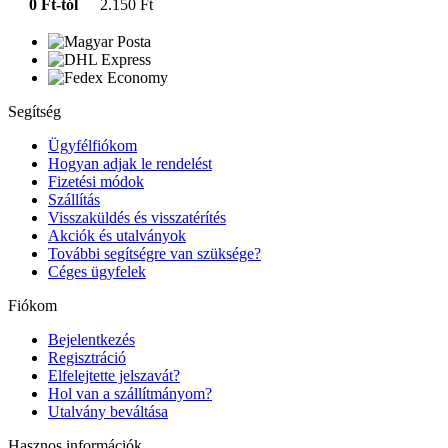
0 Ft-tól
2.150 Ft
Segítség
Ügyfélfiókom
Hogyan adjak le rendelést
Fizetési módok
Szállítás
Visszaküldés és visszatérítés
Akciók és utalványok
További segítségre van szüksége?
Céges ügyfelek
Fiókom
Bejelentkezés
Regisztráció
Elfelejtette jelszavát?
Hol van a szállítmányom?
Utalvány beváltása
Hasznos információk