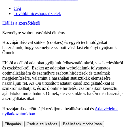
Cég
További niceshops üzletek
Elállás a szerződéstől
Személyre szabott vásárlási élmény
Hozzájárulásával sütiket (cookies) és egyéb technológiákat
használunk, hogy személyre szabott vásárlási élményt nyújtsunk
Önnek.
Ebből a célból adatokat gyűjtünk felhasználóinkról, viselkedésükről
és eszközeikről. Ezeket az adatokat weboldalunk folyamatos
optimalizálására és személyre szabott hirdetések és tartalmak
megjelenítésére, valamint a használati statisztikák elemzésére
használjuk fel. Az Ön titkosított adatait külső szolgáltatókkal is
szinkronizálhatjuk, és az ő online hirdetési csatornáikon keresztül
ajánlatokat mutathatunk Önnek, de csak akkor, ha Ön már használja
a szolgáltatásaikat.
Hozzájárulása előtt tájékozódjon a beállításoknál és
Adatvédelmi
nyilatkozatunkban.
.
Elfogadás
Csak a szükséges
Beállítások módosítása