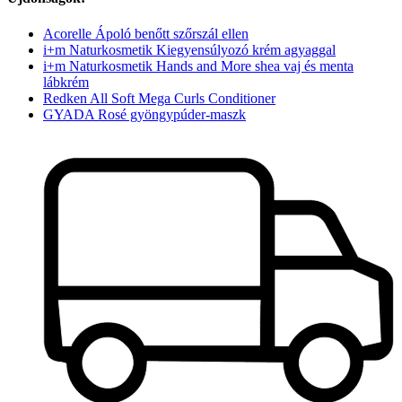
Acorelle Ápoló benőtt szőrszál ellen
i+m Naturkosmetik Kiegyensúlyozó krém agyaggal
i+m Naturkosmetik Hands and More shea vaj és menta
lábkrém
Redken All Soft Mega Curls Conditioner
GYADA Rosé gyöngypúder-maszk