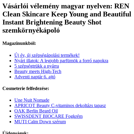
Vásárlói vélemény magyar nyelven: REN
Clean Skincare Keep Young and Beautiful
Instant Brightening Beauty Shot
szemkörnyékápoló
Magazinunkból:
Új év, új szépségápolási termékek!
Nyári illatok: A legjobb parfümök a forró napokra
5 szépségtrükk a nyárra
Beauty meets High-Tech
Adventi naptár 6. ajtó
Cosmeterie felfedezése:
Une Nuit Nomade
APRICOT Beauty C-vitaminos dekoltázs tapasz
OAK Berlin Beard Oil
SWISSDENT BIOCARE Fogkrém
MUTI Calm Down szérum
Újdonságok: