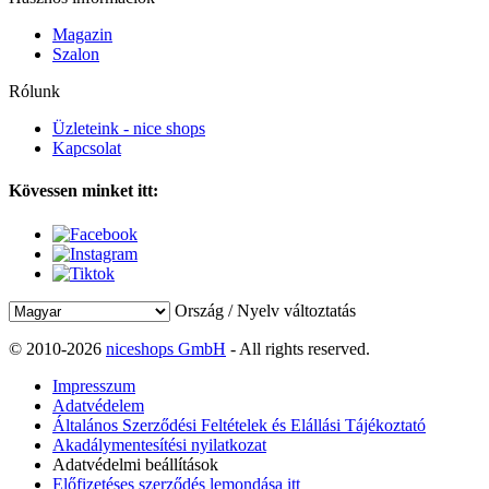
Magazin
Szalon
Rólunk
Üzleteink - nice shops
Kapcsolat
Kövessen minket itt:
Ország / Nyelv változtatás
© 2010-2026
niceshops GmbH
- All rights reserved.
Impresszum
Adatvédelem
Általános Szerződési Feltételek és Elállási Tájékoztató
Akadálymentesítési nyilatkozat
Adatvédelmi beállítások
Előfizetéses szerződés lemondása itt