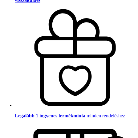
visszaküldés
Legalább 1 ingyenes termékminta
minden rendeléshez