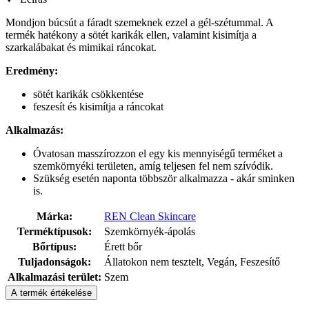
Mondjon búcsút a fáradt szemeknek ezzel a gél-szétummal. A
termék hatékony a sötét karikák ellen, valamint kisimítja a
szarkalábakat és mimikai ráncokat.
Eredmény:
sötét karikák csökkentése
feszesít és kisimítja a ráncokat
Alkalmazás:
Óvatosan masszírozzon el egy kis mennyiségű terméket a
szemkörnyéki területen, amíg teljesen fel nem szívódik.
Szükség esetén naponta többször alkalmazza - akár sminken
is.
Márka:
REN Clean Skincare
Terméktípusok:
Szemkörnyék-ápolás
Bőrtípus:
Érett bőr
Tuljadonságok:
Állatokon nem tesztelt, Vegán, Feszesítő
Alkalmazási terület:
Szem
A termék értékelése