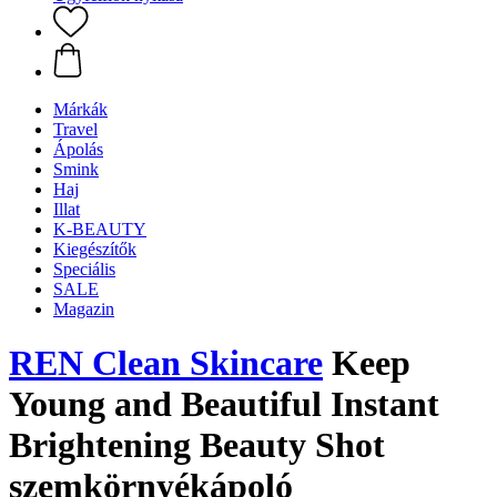
Márkák
Travel
Ápolás
Smink
Haj
Illat
K-BEAUTY
Kiegészítők
Speciális
SALE
Magazin
REN Clean Skincare
Keep
Young and Beautiful Instant
Brightening Beauty Shot
szemkörnyékápoló