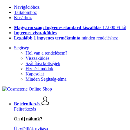
Navigációhoz
Tartalomhoz
Kosárhoz
Magyarország: Ingyenes standard kiszállítás
17.000 Ft-tól
Ingyenes visszaküldés
Legalább 1 ingyenes termékminta
minden rendeléshez
Segítség
Hol van a rendelésem?
Visszaküldés
Szállítási költségek
Fizetési módok
Kapcsolat
Minden Segítség-téma
Bejelentkezés
Feliratkozás
Ön
új nálunk?
Ügyfélfiók nyitása