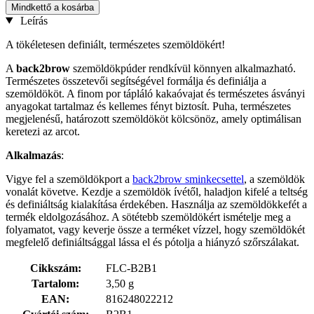
Mindkettő a kosárba
Leírás
A tökéletesen definiált, természetes szemöldökért!
A
back2brow
szemöldökpúder rendkívül könnyen alkalmazható.
Természetes összetevői segítségével formálja és definiálja a
szemöldököt. A finom por tápláló kakaóvajat és természetes ásványi
anyagokat tartalmaz és kellemes fényt biztosít. Puha, természetes
megjelenésű, határozott szemöldököt kölcsönöz, amely optimálisan
keretezi az arcot.
Alkalmazás
:
Vigye fel a szemöldökport a
back2brow sminkecsettel
, a szemöldök
vonalát követve. Kezdje a szemöldök ívétől, haladjon kifelé a teltség
és definiáltság kialakítása érdekében. Használja az szemöldökkefét a
termék eldolgozásához. A sötétebb szemöldökért ismételje meg a
folyamatot, vagy keverje össze a terméket vízzel, hogy szemöldökét
megfelelő definiáltsággal lássa el és pótolja a hiányzó szőrszálakat.
Cikkszám:
FLC-B2B1
Tartalom:
3,50 g
EAN:
816248022212