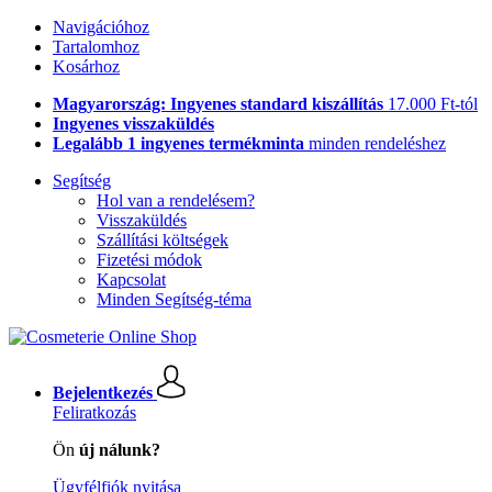
Navigációhoz
Tartalomhoz
Kosárhoz
Magyarország: Ingyenes standard kiszállítás
17.000 Ft-tól
Ingyenes visszaküldés
Legalább 1 ingyenes termékminta
minden rendeléshez
Segítség
Hol van a rendelésem?
Visszaküldés
Szállítási költségek
Fizetési módok
Kapcsolat
Minden Segítség-téma
Bejelentkezés
Feliratkozás
Ön
új nálunk?
Ügyfélfiók nyitása