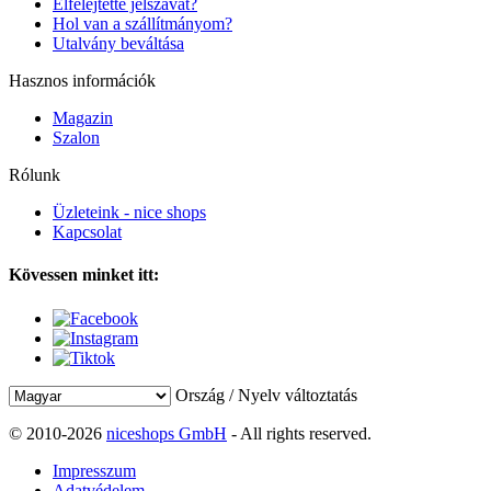
Elfelejtette jelszavát?
Hol van a szállítmányom?
Utalvány beváltása
Hasznos információk
Magazin
Szalon
Rólunk
Üzleteink - nice shops
Kapcsolat
Kövessen minket itt:
Ország / Nyelv változtatás
© 2010-2026
niceshops GmbH
- All rights reserved.
Impresszum
Adatvédelem