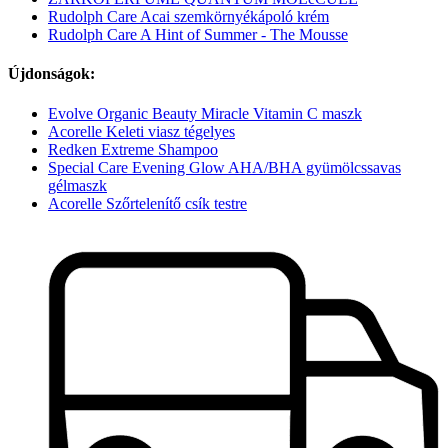
Rudolph Care Acai szemkörnyékápoló krém
Rudolph Care A Hint of Summer - The Mousse
Újdonságok:
Evolve Organic Beauty Miracle Vitamin C maszk
Acorelle Keleti viasz tégelyes
Redken Extreme Shampoo
Special Care Evening Glow AHA/BHA gyümölcssavas
gélmaszk
Acorelle Szőrtelenítő csík testre