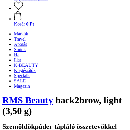
Kosár
0 Ft
Márkák
Travel
Ápolás
Smink
Haj
Illat
K-BEAUTY
Kiegészítők
Speciális
SALE
Magazin
RMS Beauty
back2brow, light
(3,50 g)
Szemöldökpúder tápláló összetevőkkel