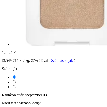
12.424 Ft
(
3.549.714 Ft / kg
, 27% áfával
-
Szállítási díjak
)
Szín:
light
Raktáron ettől: szeptember 03.
Miért tart hosszabb ideig?