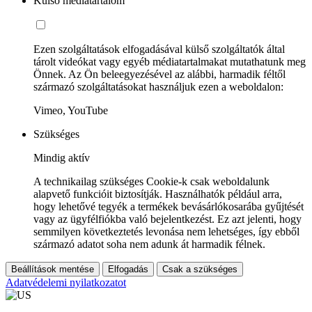
Külső médiatartalom
Ezen szolgáltatások elfogadásával külső szolgáltatók által
tárolt videókat vagy egyéb médiatartalmakat mutathatunk meg
Önnek. Az Ön beleegyezésével az alábbi, harmadik féltől
származó szolgáltatásokat használjuk ezen a weboldalon:
Vimeo, YouTube
Szükséges
Mindig aktív
A technikailag szükséges Cookie-k csak weboldalunk
alapvető funkcióit biztosítják. Használhatók például arra,
hogy lehetővé tegyék a termékek bevásárlókosarába gyűjtését
vagy az ügyfélfiókba való bejelentkezést. Ez azt jelenti, hogy
semmilyen következtetés levonása nem lehetséges, így ebből
származó adatot soha nem adunk át harmadik félnek.
Beállítások mentése
Elfogadás
Csak a szükséges
Adatvédelemi nyilatkozatot