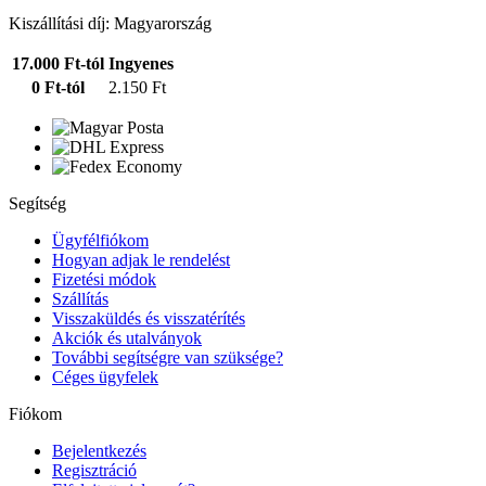
Kiszállítási díj: Magyarország
17.000 Ft-tól
Ingyenes
0 Ft-tól
2.150 Ft
Segítség
Ügyfélfiókom
Hogyan adjak le rendelést
Fizetési módok
Szállítás
Visszaküldés és visszatérítés
Akciók és utalványok
További segítségre van szüksége?
Céges ügyfelek
Fiókom
Bejelentkezés
Regisztráció