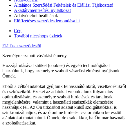
Általános Szerződési Feltételek és Elállási Tájékoztató
Akadálymentesítési nyilatkozat
Adatvédelmi beállítások
Előfizetéses szerződés lemondása itt
Cég
További niceshops üzletek
Elállás a szerződéstől
Személyre szabott vásárlási élmény
Hozzájárulásával sütiket (cookies) és egyéb technológiákat
használunk, hogy személyre szabott vásárlási élményt nyújtsunk
Önnek.
Ebből a célból adatokat gyűjtünk felhasználóinkról, viselkedésükről
és eszközeikről. Ezeket az adatokat weboldalunk folyamatos
optimalizálására és személyre szabott hirdetések és tartalmak
megjelenítésére, valamint a használati statisztikák elemzésére
használjuk fel. Az Ön titkosított adatait külső szolgáltatókkal is
szinkronizálhatjuk, és az ő online hirdetési csatornáikon keresztül
ajánlatokat mutathatunk Önnek, de csak akkor, ha Ön már használja
a szolgáltatásaikat.