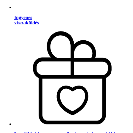
Ingyenes
visszaküldés