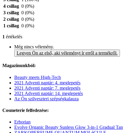
4 csillag
0
(0%)
3 csillag
0
(0%)
2 csillag
0
(0%)
1 csillag
0
(0%)
1
értékelés
Még nincs vélemény.
Legyen Ön az első, aki véleményt ír erről a termékről.
Magazinunkból:
Beauty meets High-Tech
2021 Adventi naptár: 4. meglepetés
2021 Adventi naptár: 7. meglepetés
2021 Adventi naptár: 14. meglepetés
Az Ön szilveszteri szépségkalauza
Cosmeterie felfedezése:
Erborian
Evolve Organic Beauty Sunless Glow 3-in-1 Gradual Tan
ZARKOPERFUME QUANTUM MOLéCULE