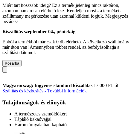
Miért tart hosszabb ideig?
Ez a termék jelenleg nincs raktáron,
azonban hamarosan elérhető lesz. Rendeljen most - a terméket a
szállítmány megérkezése után azonnal küldeni fogjuk.
Megjegyzés
bezárása
Kiszállítás szeptember 04., péntek-ig
Ebből a termékből már csak 0 db elérhető. A következő szállítmány
már úton van! Amennyiben többet rendel, az befolyásolhatja a
szállítási dátumot.
Kosárba
Magyarország: Ingyenes standard kiszállítás
17.000 Ft-tól
Szállítás és kézbesítés - További információk
Tulajdonságok és előnyök
A természetes szemöldökért
Tápláló kakaóvajjal
Három árnyalatban kapható