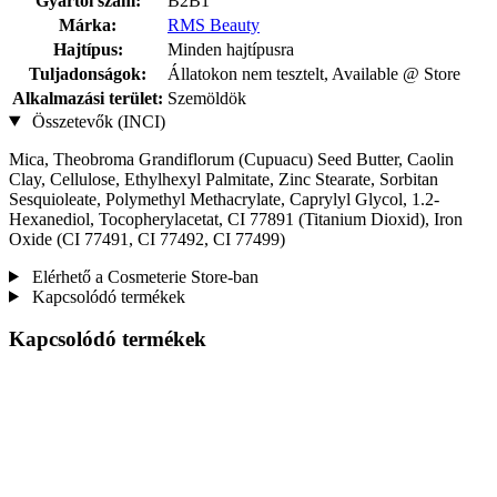
Gyártói szám:
B2B1
Márka:
RMS Beauty
Hajtípus:
Minden hajtípusra
Tuljadonságok:
Állatokon nem tesztelt, Available @ Store
Alkalmazási terület:
Szemöldök
Összetevők (INCI)
Mica, Theobroma Grandiflorum (Cupuacu) Seed Butter, Caolin
Clay, Cellulose, Ethylhexyl Palmitate, Zinc Stearate, Sorbitan
Sesquioleate, Polymethyl Methacrylate, Caprylyl Glycol, 1.2-
Hexanediol, Tocopherylacetat, CI 77891 (Titanium Dioxid), Iron
Oxide (CI 77491, CI 77492, CI 77499)
Elérhető a Cosmeterie Store-ban
Kapcsolódó termékek
Kapcsolódó termékek