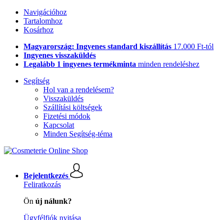
Navigációhoz
Tartalomhoz
Kosárhoz
Magyarország: Ingyenes standard kiszállítás
17.000 Ft-tól
Ingyenes visszaküldés
Legalább 1 ingyenes termékminta
minden rendeléshez
Segítség
Hol van a rendelésem?
Visszaküldés
Szállítási költségek
Fizetési módok
Kapcsolat
Minden Segítség-téma
Bejelentkezés
Feliratkozás
Ön
új nálunk?
Ügyfélfiók nyitása