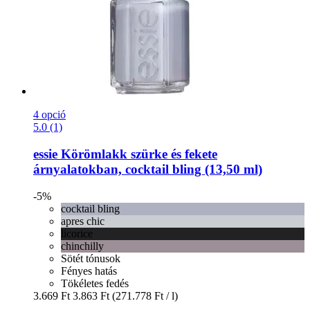
4 opció
5.0 (1)
essie
Körömlakk szürke és fekete
árnyalatokban, cocktail bling (13,50 ml)
-5%
cocktail bling
apres chic
licorice
chinchilly
Sötét tónusok
Fényes hatás
Tökéletes fedés
3.669 Ft
3.863 Ft
(271.778 Ft / l)