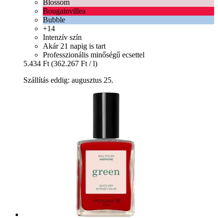
Blossom
Bougainvillea
Bubble
+14
Intenzív szín
Akár 21 napig is tart
Professzionális minőségű ecsettel
5.434 Ft
(362.267 Ft / l)
Szállítás eddig: augusztus 25.