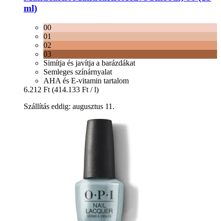
ml)
00
01
02
03
Simítja és javítja a barázdákat
Semleges színárnyalat
AHA és E-vitamin tartalom
6.212 Ft
(414.133 Ft / l)
Szállítás eddig: augusztus 11.