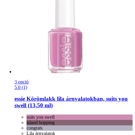
3 opció
5.0 (1)
essie
Körömlakk lila árnyalatokban, suits you
swell (13,50 ml)
suits you swell
island hopping
congrats
Lila árnyalatok