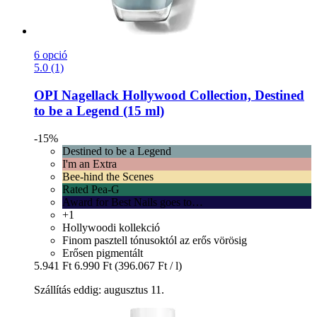
6 opció
5.0 (1)
OPI
Nagellack Hollywood Collection, Destined
to be a Legend (15 ml)
-15%
Destined to be a Legend
I'm an Extra
Bee-hind the Scenes
Rated Pea-G
Award for Best Nails goes to…
+1
Hollywoodi kollekció
Finom pasztell tónusoktól az erős vörösig
Erősen pigmentált
5.941 Ft
6.990 Ft
(396.067 Ft / l)
Szállítás eddig: augusztus 11.