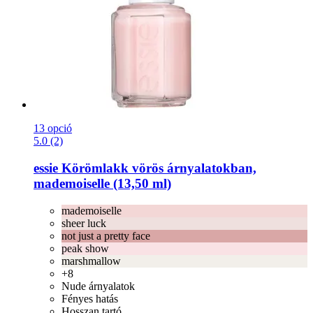
13 opció
5.0 (2)
essie
Körömlakk vörös árnyalatokban,
mademoiselle (13,50 ml)
mademoiselle
sheer luck
not just a pretty face
peak show
marshmallow
+8
Nude árnyalatok
Fényes hatás
Hosszan tartó