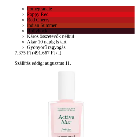
Pomegranate
Poppy Red
Red Cherry
Indian Summer
Hollyhock
Káros összetevők nélkül
Akár 10 napig is tart
Gyönyörű ragyogás
7.375 Ft
(491.667 Ft / l)
Szállítás eddig: augusztus 11.