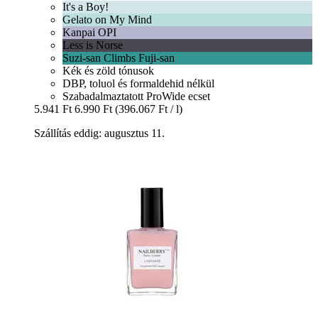
It's a Boy!
Gelato on My Mind
Kanpai OPI
Less is Norse
Suzi-san Climbs Fuji-san
Kék és zöld tónusok
DBP, toluol és formaldehid nélkül
Szabadalmaztatott ProWide ecset
5.941 Ft
6.990 Ft
(396.067 Ft / l)
Szállítás eddig: augusztus 11.