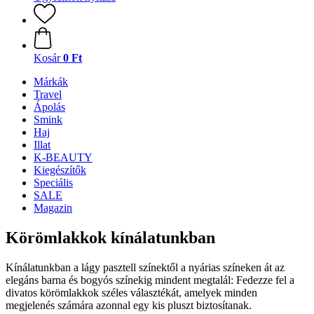
Kosár
0 Ft
Márkák
Travel
Ápolás
Smink
Haj
Illat
K-BEAUTY
Kiegészítők
Speciális
SALE
Magazin
Körömlakkok kínálatunkban
Kínálatunkban a lágy pasztell színektől a nyárias színeken át az
elegáns barna és bogyós színekig mindent megtalál: Fedezze fel a
divatos körömlakkok széles választékát, amelyek minden
megjelenés számára azonnal egy kis pluszt biztosítanak.