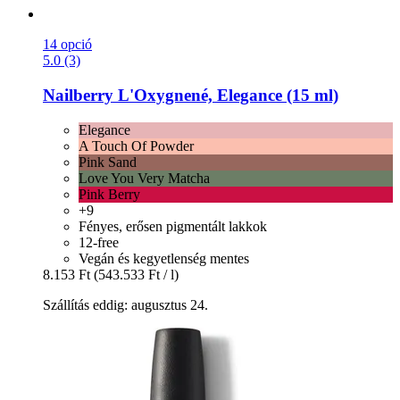
14 opció
5.0 (3)
Nailberry
L'Oxygnené, Elegance (15 ml)
Elegance
A Touch Of Powder
Pink Sand
Love You Very Matcha
Pink Berry
+9
Fényes, erősen pigmentált lakkok
12-free
Vegán és kegyetlenség mentes
8.153 Ft
(543.533 Ft / l)
Szállítás eddig: augusztus 24.