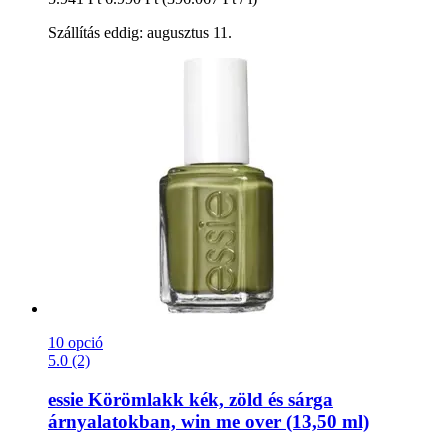
Szállítás eddig: augusztus 11.
10 opció
5.0 (2)
essie
Körömlakk kék, zöld és sárga
árnyalatokban, win me over (13,50 ml)