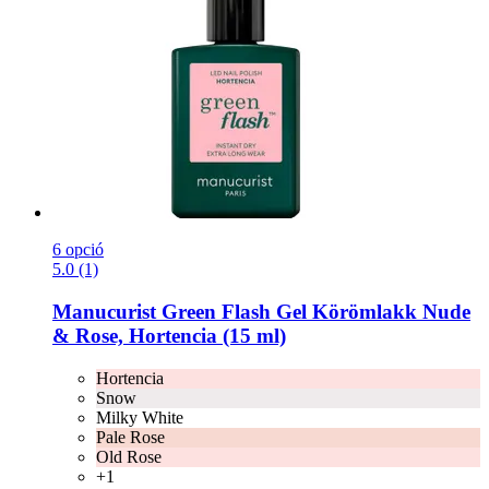
6 opció
5.0 (1)
Manucurist
Green Flash Gel Körömlakk Nude
& Rose, Hortencia (15 ml)
Hortencia
Snow
Milky White
Pale Rose
Old Rose
+1