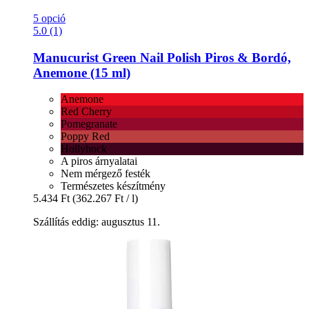
5 opció
5.0 (1)
Manucurist
Green Nail Polish Piros & Bordó,
Anemone (15 ml)
Anemone
Red Cherry
Pomegranate
Poppy Red
Hollyhock
A piros árnyalatai
Nem mérgező festék
Természetes készítmény
5.434 Ft
(362.267 Ft / l)
Szállítás eddig: augusztus 11.