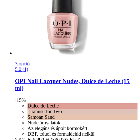
3 opció
5.0 (1)
OPI
Nail Lacquer Nudes, Dulce de Leche (15
ml)
-15%
Dulce de Leche
Tiramisu for Two
Samoan Sand
Nude árnyalatok
Az elegáns és ápolt körmökért
DBP, toluol és formaldehid nélkül
5.941 Ft
6.990 Ft
(396.067 Ft / l)