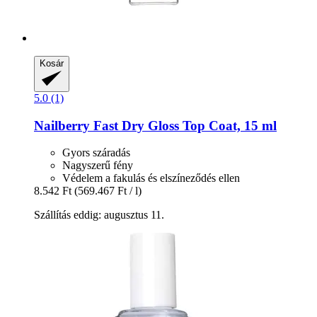
Kosár
5.0 (1)
Nailberry
Fast Dry Gloss Top Coat, 15 ml
Gyors száradás
Nagyszerű fény
Védelem a fakulás és elszíneződés ellen
8.542 Ft
(569.467 Ft / l)
Szállítás eddig: augusztus 11.