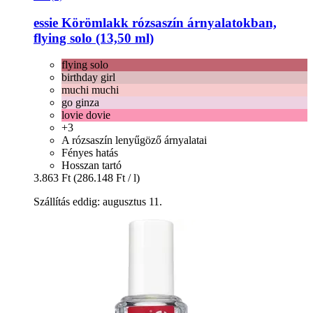
essie
Körömlakk rózsaszín árnyalatokban,
flying solo (13,50 ml)
flying solo
birthday girl
muchi muchi
go ginza
lovie dovie
+3
A rózsaszín lenyűgöző árnyalatai
Fényes hatás
Hosszan tartó
3.863 Ft
(286.148 Ft / l)
Szállítás eddig: augusztus 11.