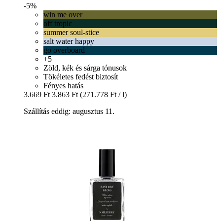
-5%
win me over
off tropic
summer soul-stice
salt water happy
go overboard
+5
Zöld, kék és sárga tónusok
Tökéletes fedést biztosít
Fényes hatás
3.669 Ft
3.863 Ft
(271.778 Ft / l)
Szállítás eddig: augusztus 11.