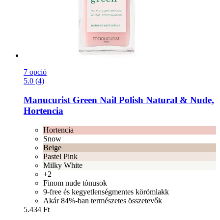
7 opció
5.0 (4)
Manucurist
Green Nail Polish Natural & Nude,
Hortencia
Hortencia
Snow
Beige
Pastel Pink
Milky White
+2
Finom nude tónusok
9-free és kegyetlenségmentes körömlakk
Akár 84%-ban természetes összetevők
5.434 Ft