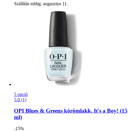
Szállítás eddig: augusztus 11.
5 opció
5.0 (1)
OPI
Blues & Greens körömlakk, It's a Boy! (15
ml)
-15%