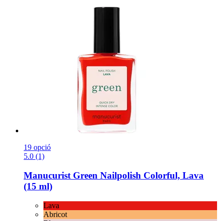
19 opció
5.0 (1)
Manucurist
Green Nailpolish Colorful, Lava
(15 ml)
Lava
Abricot