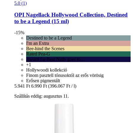
5.0 (1)
OPI
Nagellack Hollywood Collection, Destined
to be a Legend (15 ml)
-15%
Destined to be a Legend
I'm an Extra
Bee-hind the Scenes
Rated Pea-G
Award for Best Nails goes to…
+1
Hollywoodi kollekció
Finom pasztell tónusoktól az erős vörösig
Erősen pigmentált
5.941 Ft
6.990 Ft
(396.067 Ft / l)
Szállítás eddig: augusztus 11.