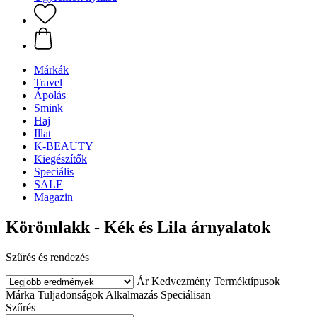
Márkák
Travel
Ápolás
Smink
Haj
Illat
K-BEAUTY
Kiegészítők
Speciális
SALE
Magazin
Körömlakk - Kék és Lila árnyalatok
Szűrés és rendezés
Ár
Kedvezmény
Terméktípusok
Márka
Tuljadonságok
Alkalmazás
Speciálisan
Szűrés