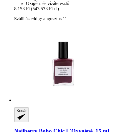
Oxigén- és vízáteresztő
8.153 Ft
(543.533 Ft / l)
Szállítás eddig: augusztus 11.
Kosár
Nailberry
Boho Chic L'Oxygéné, 15 ml