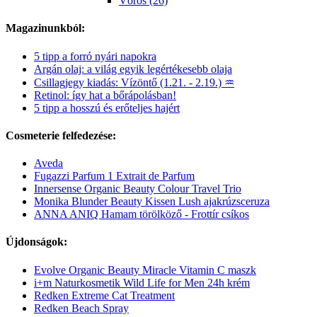
Vörös (26)
Magazinunkból:
5 tipp a forró nyári napokra
Argán olaj: a világ egyik legértékesebb olaja
Csillagjegy kiadás: Vízöntő (1.21. - 2.19.) ♒
Retinol: így hat a bőrápolásban!
5 tipp a hosszú és erőteljes hajért
Cosmeterie felfedezése:
Aveda
Fugazzi Parfum 1 Extrait de Parfum
Innersense Organic Beauty Colour Travel Trio
Monika Blunder Beauty Kissen Lush ajakrúzsceruza
ANNA ANIQ Hamam törölköző - Frottír csíkos
Újdonságok:
Evolve Organic Beauty Miracle Vitamin C maszk
i+m Naturkosmetik Wild Life for Men 24h krém
Redken Extreme Cat Treatment
Redken Beach Spray