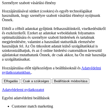
Személyre szabott vásárlási élmény
Hozzájárulásával sütiket (cookies) és egyéb technológiákat
használunk, hogy személyre szabott vásárlási élményt nyújtsunk
Önnek.
Ebből a célból adatokat gyűjtünk felhasználóinkról, viselkedésükről
és eszközeikről. Ezeket az adatokat weboldalunk folyamatos
optimalizálására és személyre szabott hirdetések és tartalmak
megjelenítésére, valamint a használati statisztikák elemzésére
használjuk fel. Az Ön titkosított adatait külső szolgáltatókkal is
szinkronizálhatjuk, és az ő online hirdetési csatornáikon keresztül
ajánlatokat mutathatunk Önnek, de csak akkor, ha Ön már használja
a szolgáltatásaikat.
Hozzájárulása előtt tájékozódjon a beállításoknál és
Adatvédelmi
nyilatkozatunkban.
.
Elfogadás
Csak a szükséges
Beállítások módosítása
Adatvédelemi nyilatkozatot
Egyéni adatvédelmi beállítások
Customer match marketing