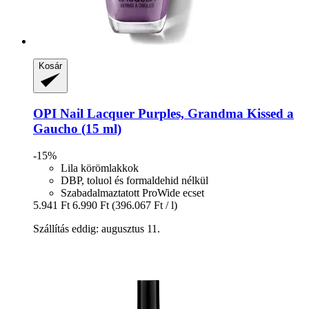
Kosár
OPI
Nail Lacquer Purples, Grandma Kissed a
Gaucho (15 ml)
-15%
Lila körömlakkok
DBP, toluol és formaldehid nélkül
Szabadalmaztatott ProWide ecset
5.941 Ft
6.990 Ft
(396.067 Ft / l)
Szállítás eddig: augusztus 11.