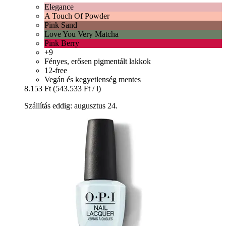
Elegance
A Touch Of Powder
Pink Sand
Love You Very Matcha
Pink Berry
+9
Fényes, erősen pigmentált lakkok
12-free
Vegán és kegyetlenség mentes
8.153 Ft
(543.533 Ft / l)
Szállítás eddig: augusztus 24.