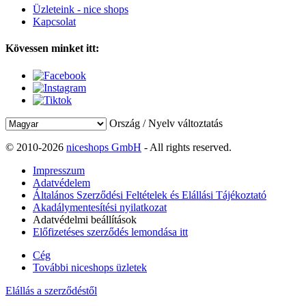
Üzleteink - nice shops
Kapcsolat
Kövessen minket itt:
Ország / Nyelv változtatás
© 2010-2026
niceshops GmbH
- All rights reserved.
Impresszum
Adatvédelem
Általános Szerződési Feltételek és Elállási Tájékoztató
Akadálymentesítési nyilatkozat
Adatvédelmi beállítások
Előfizetéses szerződés lemondása itt
Cég
További niceshops üzletek
Elállás a szerződéstől