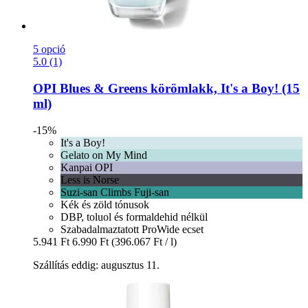
5 opció
5.0 (1)
OPI
Blues & Greens körömlakk, It's a Boy! (15
ml)
-15%
It's a Boy!
Gelato on My Mind
Kanpai OPI
Less is Norse
Suzi-san Climbs Fuji-san
Kék és zöld tónusok
DBP, toluol és formaldehid nélkül
Szabadalmaztatott ProWide ecset
5.941 Ft
6.990 Ft
(396.067 Ft / l)
Szállítás eddig: augusztus 11.