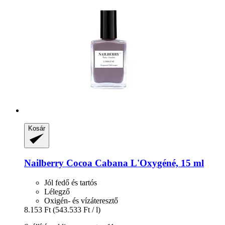
Kosár
Nailberry
Cocoa Cabana L'Oxygéné, 15 ml
Jól fedő és tartós
Lélegző
Oxigén- és vízáteresztő
8.153 Ft
(543.533 Ft / l)