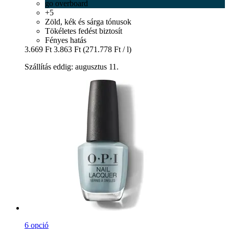
go overboard
+5
Zöld, kék és sárga tónusok
Tökéletes fedést biztosít
Fényes hatás
3.669 Ft
3.863 Ft
(271.778 Ft / l)
Szállítás eddig: augusztus 11.
6 opció