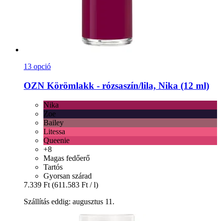
13 opció
OZN
Körömlakk -​ rózsaszín/lila, Nika (12 ml)
Nika
Zoe
Bailey
Litessa
Queenie
+8
Magas fedőerő
Tartós
Gyorsan szárad
7.339 Ft
(611.583 Ft / l)
Szállítás eddig: augusztus 11.