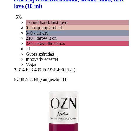
love (10 ml)
-5%
second hand, first love
0 - crop, top and roll
340 - air dry
210 - throw it on
235 - crave the chaos
+1
Gyors száradás
Innovatív ecsettel
Vegán
3.314 Ft
3.489 Ft
(331.400 Ft / l)
Szállítás eddig: augusztus 11.