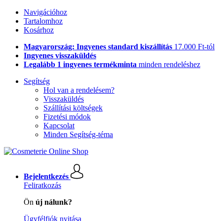
Navigációhoz
Tartalomhoz
Kosárhoz
Magyarország: Ingyenes standard kiszállítás
17.000 Ft-tól
Ingyenes visszaküldés
Legalább 1 ingyenes termékminta
minden rendeléshez
Segítség
Hol van a rendelésem?
Visszaküldés
Szállítási költségek
Fizetési módok
Kapcsolat
Minden Segítség-téma
Bejelentkezés
Feliratkozás
Ön
új nálunk?
Ügyfélfiók nyitása