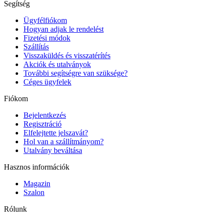
Segítség
Ügyfélfiókom
Hogyan adjak le rendelést
Fizetési módok
Szállítás
Visszaküldés és visszatérítés
Akciók és utalványok
További segítségre van szüksége?
Céges ügyfelek
Fiókom
Bejelentkezés
Regisztráció
Elfelejtette jelszavát?
Hol van a szállítmányom?
Utalvány beváltása
Hasznos információk
Magazin
Szalon
Rólunk