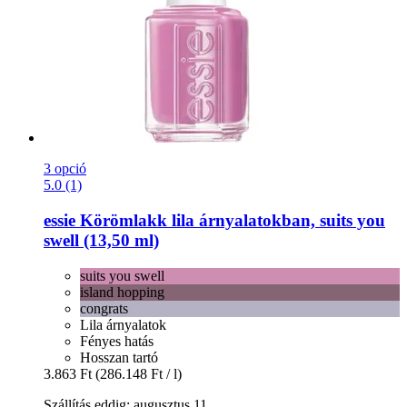
3 opció
5.0 (1)
essie
Körömlakk lila árnyalatokban, suits you
swell (13,50 ml)
suits you swell
island hopping
congrats
Lila árnyalatok
Fényes hatás
Hosszan tartó
3.863 Ft
(286.148 Ft / l)
Szállítás eddig: augusztus 11.