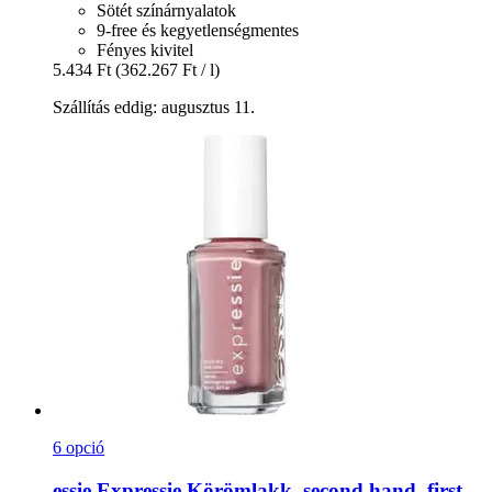
Sötét színárnyalatok
9-free és kegyetlenségmentes
Fényes kivitel
5.434 Ft
(362.267 Ft / l)
Szállítás eddig: augusztus 11.
6 opció
essie
Expressie Körömlakk, second hand, first