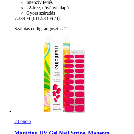
Intenzív fedés
22-free, növényi alapú
Gyors száradás
7.339 Ft
(611.583 Ft / l)
Szállítás eddig: augusztus 11.
23 opció
Manicino
UV Gel Nail Strips, Magenta