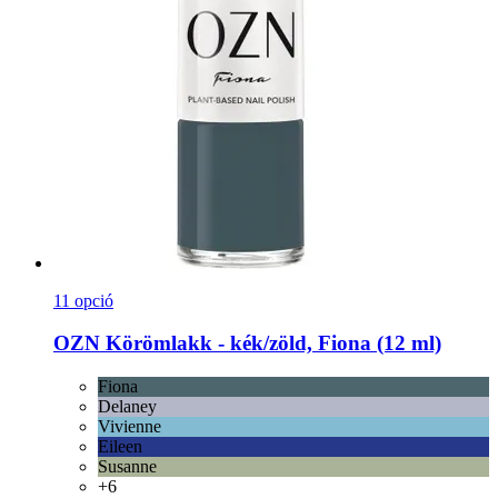
11 opció
OZN
Körömlakk -​ kék/zöld, Fiona (12 ml)
Fiona
Delaney
Vivienne
Eileen
Susanne
+6