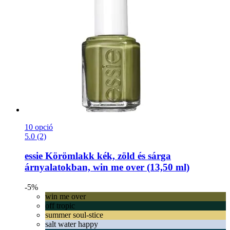
10 opció
5.0 (2)
essie
Körömlakk kék, zöld és sárga
árnyalatokban, win me over (13,50 ml)
-5%
win me over
off tropic
summer soul-stice
salt water happy