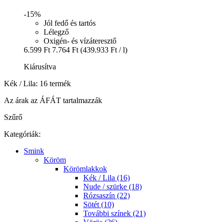
-15%
Jól fedő és tartós
Lélegző
Oxigén- és vízáteresztő
6.599 Ft
7.764 Ft
(439.933 Ft / l)
Kiárusítva
Kék / Lila: 16 termék
Az árak az ÁFÁT tartalmazzák
Szűrő
Kategóriák:
Smink
Köröm
Körömlakkok
Kék / Lila (16)
Nude / szürke (18)
Rózsaszín (22)
Sötét (10)
További színek (21)