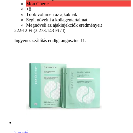
Mon Cherie
+8
Több volumen az ajkaknak
Segít növelni a kollagéntartalmat
Megnöveli az ajakinjekciók eredményeit
22.912 Ft
(3.273.143 Ft / l)
Ingyenes szállítás eddig: augusztus 11.
2 opció