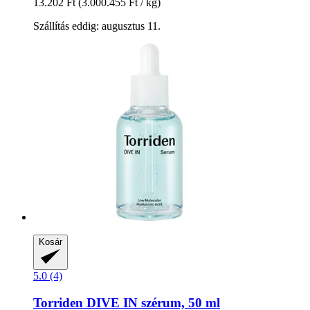
13.202 Ft
(3.000.455 Ft / kg)
Szállítás eddig: augusztus 11.
Kosár
5.0 (4)
Torriden
DIVE IN szérum, 50 ml