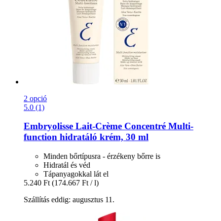
2 opció
5.0 (1)
Embryolisse
Lait-​Crème Concentré Multi-​
function hidratáló krém, 30 ml
Minden bőrtípusra - érzékeny bőrre is
Hidratál és véd
Tápanyagokkal lát el
5.240 Ft
(174.667 Ft / l)
Szállítás eddig: augusztus 11.