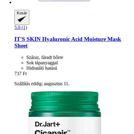
Kosár
5.0 (1)
IT'S SKIN
Hyaluronic Acid Moisture Mask
Sheet
Száraz, fáradt bőrre
Sok tápanyaggal
Hidratáló hatású
737 Ft
Szállítás eddig: augusztus 11.