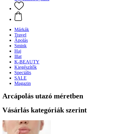
Márkák
Travel
Ápolás
Smink
Haj
Illat
K-BEAUTY
Kiegészítők
Speciális
SALE
Magazin
Arcápolás utazó méretben
Vásárlás kategóriák szerint