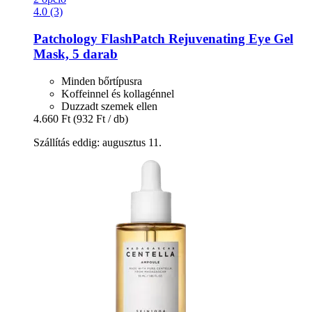
4.0 (3)
Patchology
FlashPatch Rejuvenating Eye Gel
Mask, 5 darab
Minden bőrtípusra
Koffeinnel és kollagénnel
Duzzadt szemek ellen
4.660 Ft
(932 Ft / db)
Szállítás eddig: augusztus 11.