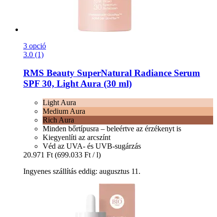
3 opció
3.0 (1)
RMS Beauty
SuperNatural Radiance Serum
SPF 30, Light Aura (30 ml)
Light Aura
Medium Aura
Rich Aura
Minden bőrtípusra – beleértve az érzékenyt is
Kiegyenlíti az arcszínt
Véd az UVA- és UVB-sugárzás
20.971 Ft
(699.033 Ft / l)
Ingyenes szállítás eddig: augusztus 11.