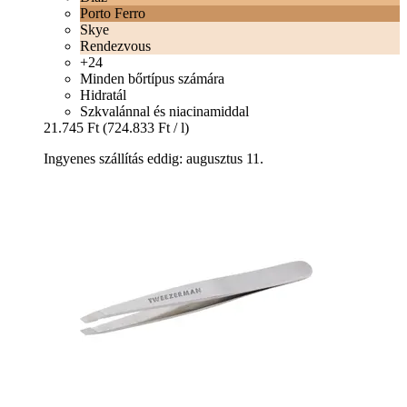
Porto Ferro
Skye
Rendezvous
+24
Minden bőrtípus számára
Hidratál
Szkvalánnal és niacinamiddal
21.745 Ft
(724.833 Ft / l)
Ingyenes szállítás eddig: augusztus 11.