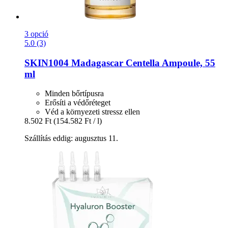
3 opció
5.0 (3)
SKIN1004
Madagascar Centella Ampoule, 55
ml
Minden bőrtípusra
Erősíti a védőréteget
Véd a környezeti stressz ellen
8.502 Ft
(154.582 Ft / l)
Szállítás eddig: augusztus 11.