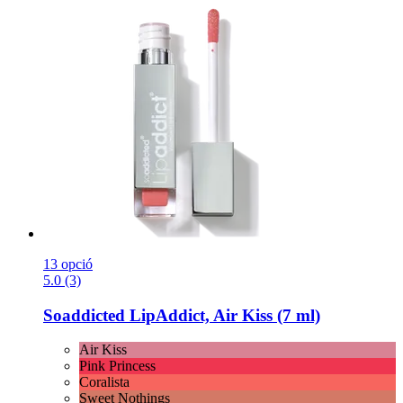
13 opció
5.0 (3)
Soaddicted
LipAddict, Air Kiss (7 ml)
Air Kiss
Pink Princess
Coralista
Sweet Nothings