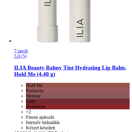
7 opció
5.0 (5)
ILIA Beauty
Balmy Tint Hydrating Lip Balm,
Hold Me (4,40 g)
Hold Me
Runaway
Memoir
Lady
Heartbeats
+2
Finom ajakszín
Intenzív hidratálás
Kézzel készített