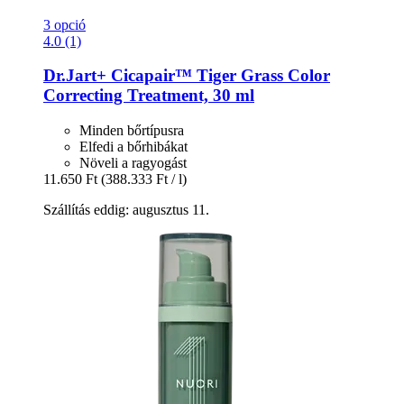
3 opció
4.0 (1)
Dr.Jart+
Cicapair™ Tiger Grass Color
Correcting Treatment, 30 ml
Minden bőrtípusra
Elfedi a bőrhibákat
Növeli a ragyogást
11.650 Ft
(388.333 Ft / l)
Szállítás eddig: augusztus 11.