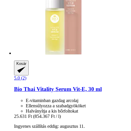
Kosár
5.0 (2)
Bio Thai
Vitality Serum Vit-​E, 30 ml
E-vitaminban gazdag arcolaj
Ellensúlyozza a szabadgyököket
Halványítja a kis bőrfoltokat
25.631 Ft
(854.367 Ft / l)
Ingyenes szállítás eddig: augusztus 11.