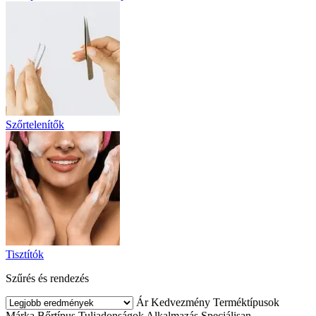
Szőrtelenítők
Tisztítók
Szűrés és rendezés
Ár
Kedvezmény
Terméktípusok
Márka
Bőrtípus
Tuljadonságok
Alkalmazás
Speciálisan