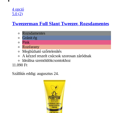
4 opció
5.0 (2)
Tweezerman
Full Slant Tweezer, Rozsdamentes
Rozsdamentes
Gránit ég
Pink
Rozéarany
Megbízható szőrtelenítés
A kézzel reszelt csúcsok szorosan záródnak
Ideálisa szemöldökcsontokhoz
11.090 Ft
Szállítás eddig: augusztus 24.