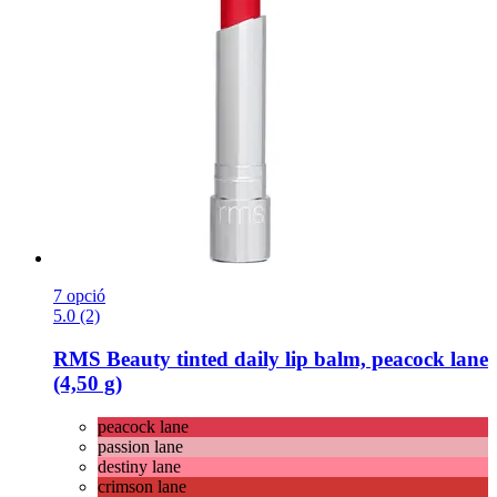
7 opció
5.0 (2)
RMS Beauty
tinted daily lip balm, peacock lane
(4,50 g)
peacock lane
passion lane
destiny lane
crimson lane