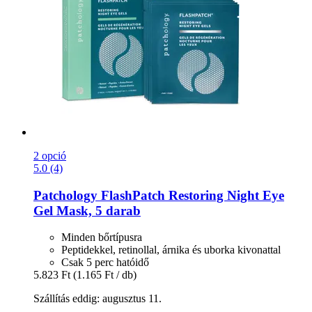
2 opció
5.0 (4)
Patchology
FlashPatch Restoring Night Eye
Gel Mask, 5 darab
Minden bőrtípusra
Peptidekkel, retinollal, árnika és uborka kivonattal
Csak 5 perc hatóidő
5.823 Ft
(1.165 Ft / db)
Szállítás eddig: augusztus 11.