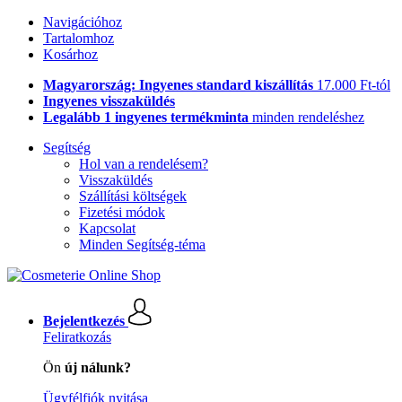
Navigációhoz
Tartalomhoz
Kosárhoz
Magyarország: Ingyenes standard kiszállítás
17.000 Ft-tól
Ingyenes visszaküldés
Legalább 1 ingyenes termékminta
minden rendeléshez
Segítség
Hol van a rendelésem?
Visszaküldés
Szállítási költségek
Fizetési módok
Kapcsolat
Minden Segítség-téma
Bejelentkezés
Feliratkozás
Ön
új nálunk?
Ügyfélfiók nyitása