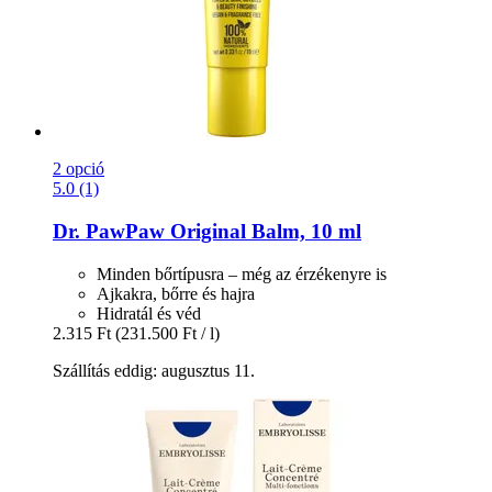
2 opció
5.0 (1)
Dr. PawPaw
Original Balm, 10 ml
Minden bőrtípusra – még az érzékenyre is
Ajkakra, bőrre és hajra
Hidratál és véd
2.315 Ft
(231.500 Ft / l)
Szállítás eddig: augusztus 11.