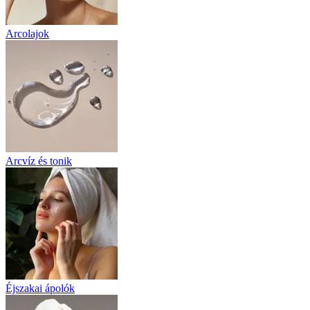
Arcolajok
Arcvíz és tonik
Éjszakai ápolók