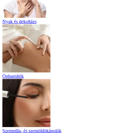
Nyak és dekoltázs
Önbarnítók
Szempilla- és szemöldökápolók