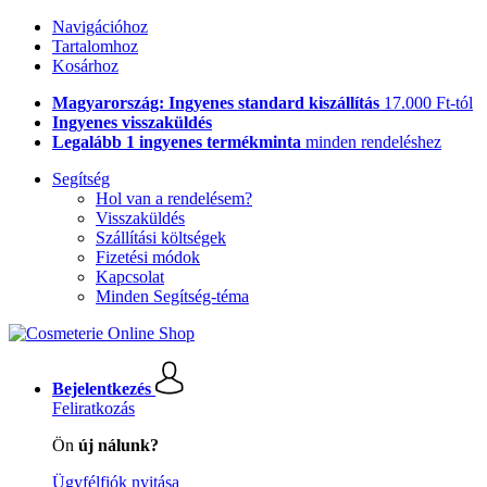
Navigációhoz
Tartalomhoz
Kosárhoz
Magyarország: Ingyenes standard kiszállítás
17.000 Ft-tól
Ingyenes visszaküldés
Legalább 1 ingyenes termékminta
minden rendeléshez
Segítség
Hol van a rendelésem?
Visszaküldés
Szállítási költségek
Fizetési módok
Kapcsolat
Minden Segítség-téma
Bejelentkezés
Feliratkozás
Ön
új nálunk?
Ügyfélfiók nyitása