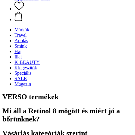
Márkák
Travel
Ápolás
Smink
Haj
Illat
K-BEAUTY
Kiegészítők
Speciális
SALE
Magazin
VERSO termékek
Mi áll a Retinol 8 mögött és miért jó a
bőrünknek?
Vásárlás kategóriák szerint