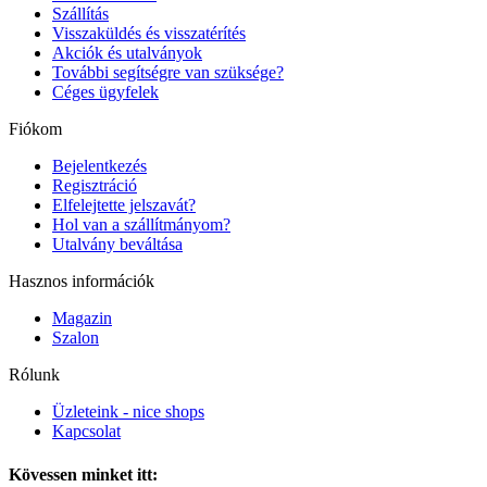
Szállítás
Visszaküldés és visszatérítés
Akciók és utalványok
További segítségre van szüksége?
Céges ügyfelek
Fiókom
Bejelentkezés
Regisztráció
Elfelejtette jelszavát?
Hol van a szállítmányom?
Utalvány beváltása
Hasznos információk
Magazin
Szalon
Rólunk
Üzleteink - nice shops
Kapcsolat
Kövessen minket itt: