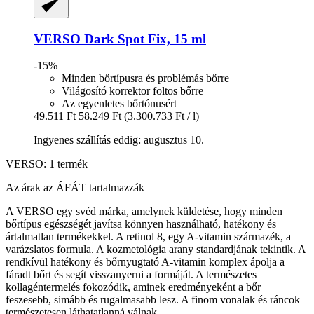
VERSO
Dark Spot Fix, 15 ml
-15%
Minden bőrtípusra és problémás bőrre
Világosító korrektor foltos bőrre
Az egyenletes bőrtónusért
49.511 Ft
58.249 Ft
(3.300.733 Ft / l)
Ingyenes szállítás eddig: augusztus 10.
VERSO: 1 termék
Az árak az ÁFÁT tartalmazzák
A VERSO egy svéd márka, amelynek küldetése, hogy minden
bőrtípus egészségét javítsa könnyen használható, hatékony és
ártalmatlan termékekkel. A retinol 8, egy A-vitamin származék, a
varázslatos formula. A kozmetológia arany standardjának tekintik. A
rendkívül hatékony és bőrnyugtató A-vitamin komplex ápolja a
fáradt bőrt és segít visszanyerni a formáját. A természetes
kollagéntermelés fokozódik, aminek eredményeként a bőr
feszesebb, simább és rugalmasabb lesz. A finom vonalak és ráncok
természetesen láthatatlanná válnak.