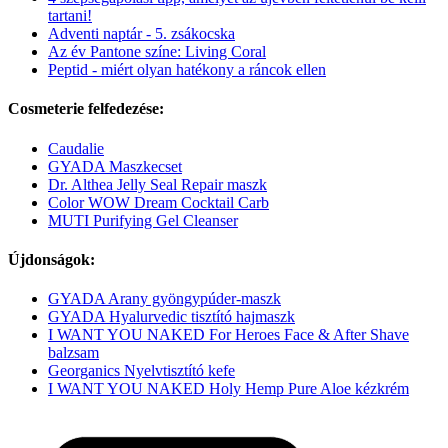
tartani!
Adventi naptár - 5. zsákocska
Az év Pantone színe: Living Coral
Peptid - miért olyan hatékony a ráncok ellen
Cosmeterie felfedezése:
Caudalie
GYADA Maszkecset
Dr. Althea Jelly Seal Repair maszk
Color WOW Dream Cocktail Carb
MUTI Purifying Gel Cleanser
Újdonságok:
GYADA Arany gyöngypúder-maszk
GYADA Hyalurvedic tisztító hajmaszk
I WANT YOU NAKED For Heroes Face & After Shave
balzsam
Georganics Nyelvtisztító kefe
I WANT YOU NAKED Holy Hemp Pure Aloe kézkrém