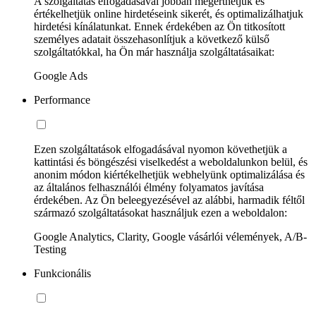
A szolgáltatás elfogadásával jobban megérthetjük és
értékelhetjük online hirdetéseink sikerét, és optimalizálhatjuk
hirdetési kínálatunkat. Ennek érdekében az Ön titkosított
személyes adatait összehasonlítjuk a következő külső
szolgáltatókkal, ha Ön már használja szolgáltatásaikat:
Google Ads
Performance
Ezen szolgáltatások elfogadásával nyomon követhetjük a
kattintási és böngészési viselkedést a weboldalunkon belül, és
anonim módon kiértékelhetjük webhelyünk optimalizálása és
az általános felhasználói élmény folyamatos javítása
érdekében. Az Ön beleegyezésével az alábbi, harmadik féltől
származó szolgáltatásokat használjuk ezen a weboldalon:
Google Analytics, Clarity, Google vásárlói vélemények, A/B-
Testing
Funkcionális