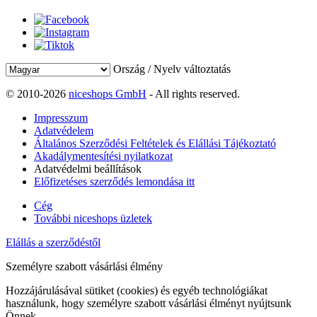
Ország / Nyelv változtatás
© 2010-2026
niceshops GmbH
- All rights reserved.
Impresszum
Adatvédelem
Általános Szerződési Feltételek és Elállási Tájékoztató
Akadálymentesítési nyilatkozat
Adatvédelmi beállítások
Előfizetéses szerződés lemondása itt
Cég
További niceshops üzletek
Elállás a szerződéstől
Személyre szabott vásárlási élmény
Hozzájárulásával sütiket (cookies) és egyéb technológiákat
használunk, hogy személyre szabott vásárlási élményt nyújtsunk
Önnek.