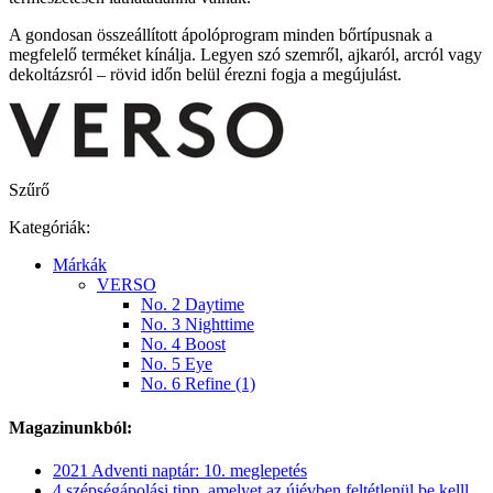
A gondosan összeállított ápolóprogram minden bőrtípusnak a
megfelelő terméket kínálja. Legyen szó szemről, ajkaról, arcról vagy
dekoltázsról – rövid időn belül érezni fogja a megújulást.
Szűrő
Kategóriák:
Márkák
VERSO
No. 2 Daytime
No. 3 Nighttime
No. 4 Boost
No. 5 Eye
No. 6 Refine (1)
Magazinunkból:
2021 Adventi naptár: 10. meglepetés
4 szépségápolási tipp, amelyet az újévben feltétlenül be kelll