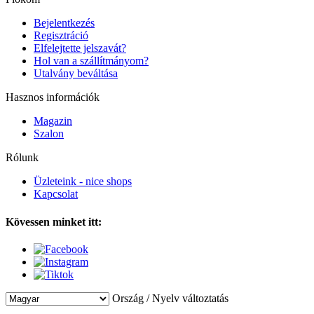
Bejelentkezés
Regisztráció
Elfelejtette jelszavát?
Hol van a szállítmányom?
Utalvány beváltása
Hasznos információk
Magazin
Szalon
Rólunk
Üzleteink - nice shops
Kapcsolat
Kövessen minket itt:
Ország / Nyelv változtatás