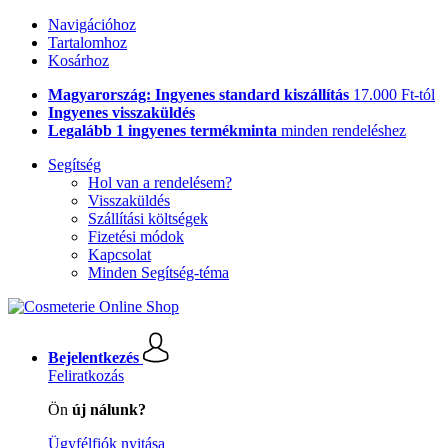
Navigációhoz
Tartalomhoz
Kosárhoz
Magyarország: Ingyenes standard kiszállítás
17.000 Ft-tól
Ingyenes visszaküldés
Legalább 1 ingyenes termékminta
minden rendeléshez
Segítség
Hol van a rendelésem?
Visszaküldés
Szállítási költségek
Fizetési módok
Kapcsolat
Minden Segítség-téma
Bejelentkezés
Feliratkozás
Ön
új nálunk?
Ügyfélfiók nyitása