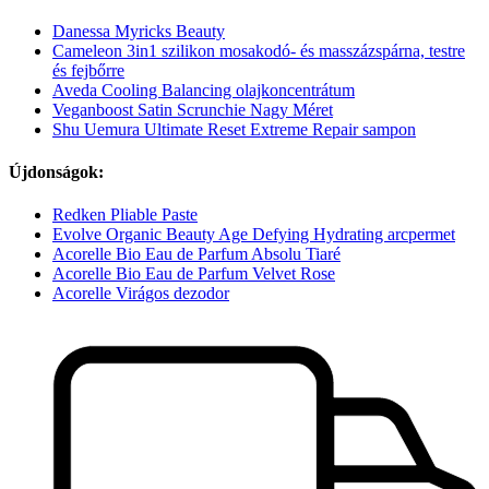
Danessa Myricks Beauty
Cameleon 3in1 szilikon mosakodó- és masszázspárna, testre
és fejbőrre
Aveda Cooling Balancing olajkoncentrátum
Veganboost Satin Scrunchie Nagy Méret
Shu Uemura Ultimate Reset Extreme Repair sampon
Újdonságok:
Redken Pliable Paste
Evolve Organic Beauty Age Defying Hydrating arcpermet
Acorelle Bio Eau de Parfum Absolu Tiaré
Acorelle Bio Eau de Parfum Velvet Rose
Acorelle Virágos dezodor