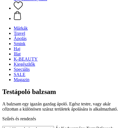
Márkák
Travel
Ápolás
Smink
Haj
Illat
K-BEAUTY
Kiegészítők
Speciális
SALE
Magazin
Testápoló balzsam
A balzsam egy igazán gazdag ápoló. Egész testre, vagy akár
célzottan a különösen száraz területek ápolására is alkalmazható.
Szűrés és rendezés