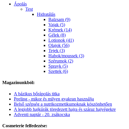
Ápolás
Test
Hidratálás
Balzsam (9)
Vajak (5)
Krémek (14)
Gélek (8)
Lotionok (41)
Olajok (56)
Tejek (3)
Habok/moussek (3)
Szérumok (2)
Sprayk (5)
Szettek (6)
Magazinunkból:
A bázikus bőrápolás titka
Peeling - mikor és milyen gyakran használja
Belső szépség a nutrikozmetikumoknak köszönhetően
A legjobb hajkúrák töredezett hajra és száraz hajvégekre
Adventi naptár - 20. zsákocska
Cosmeterie felfedezése: