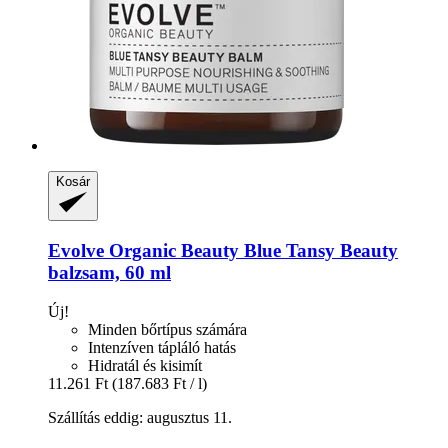
Kosár
Evolve Organic Beauty
Blue Tansy Beauty
balzsam, 60 ml
Új!
Minden bőrtípus számára
Intenzíven tápláló hatás
Hidratál és kisimít
11.261 Ft
(187.683 Ft / l)
Szállítás eddig: augusztus 11.