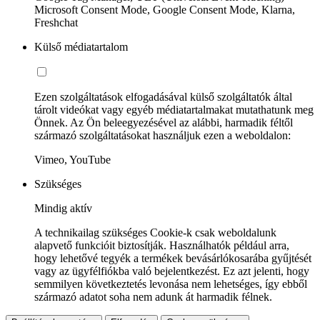
Microsoft Consent Mode, Google Consent Mode, Klarna,
Freshchat
Külső médiatartalom
Ezen szolgáltatások elfogadásával külső szolgáltatók által
tárolt videókat vagy egyéb médiatartalmakat mutathatunk meg
Önnek. Az Ön beleegyezésével az alábbi, harmadik féltől
származó szolgáltatásokat használjuk ezen a weboldalon:
Vimeo, YouTube
Szükséges
Mindig aktív
A technikailag szükséges Cookie-k csak weboldalunk
alapvető funkcióit biztosítják. Használhatók például arra,
hogy lehetővé tegyék a termékek bevásárlókosarába gyűjtését
vagy az ügyfélfiókba való bejelentkezést. Ez azt jelenti, hogy
semmilyen következtetés levonása nem lehetséges, így ebből
származó adatot soha nem adunk át harmadik félnek.