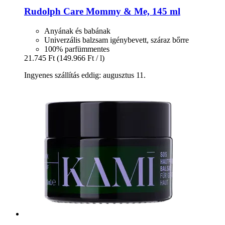
Rudolph Care
Mommy & Me, 145 ml
Anyának és babának
Univerzális balzsam igénybevett, száraz bőrre
100% parfümmentes
21.745 Ft
(149.966 Ft / l)
Ingyenes szállítás eddig: augusztus 11.