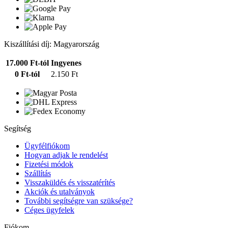
Kiszállítási díj: Magyarország
17.000 Ft-tól
Ingyenes
0 Ft-tól
2.150 Ft
Segítség
Ügyfélfiókom
Hogyan adjak le rendelést
Fizetési módok
Szállítás
Visszaküldés és visszatérítés
Akciók és utalványok
További segítségre van szüksége?
Céges ügyfelek
Fiókom