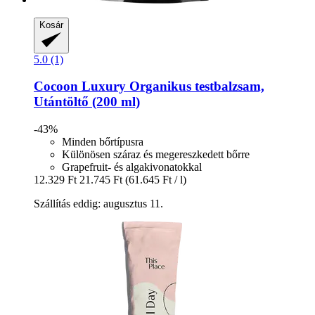
Kosár
5.0 (1)
Cocoon Luxury
Organikus testbalzsam,
Utántöltő (200 ml)
-43%
Minden bőrtípusra
Különösen száraz és megereszkedett bőrre
Grapefruit- és algakivonatokkal
12.329 Ft
21.745 Ft
(61.645 Ft / l)
Szállítás eddig: augusztus 11.