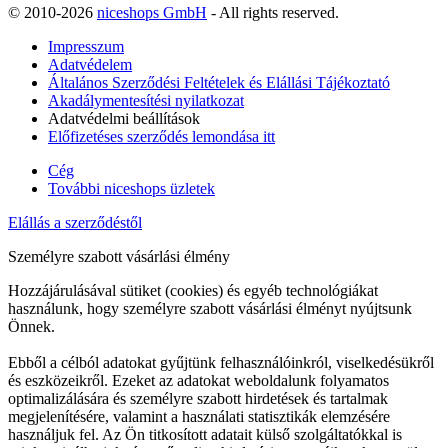
© 2010-2026
niceshops GmbH
- All rights reserved.
Impresszum
Adatvédelem
Általános Szerződési Feltételek és Elállási Tájékoztató
Akadálymentesítési nyilatkozat
Adatvédelmi beállítások
Előfizetéses szerződés lemondása itt
Cég
További niceshops üzletek
Elállás a szerződéstől
Személyre szabott vásárlási élmény
Hozzájárulásával sütiket (cookies) és egyéb technológiákat
használunk, hogy személyre szabott vásárlási élményt nyújtsunk
Önnek.
Ebből a célból adatokat gyűjtünk felhasználóinkról, viselkedésükről
és eszközeikről. Ezeket az adatokat weboldalunk folyamatos
optimalizálására és személyre szabott hirdetések és tartalmak
megjelenítésére, valamint a használati statisztikák elemzésére
használjuk fel. Az Ön titkosított adatait külső szolgáltatókkal is