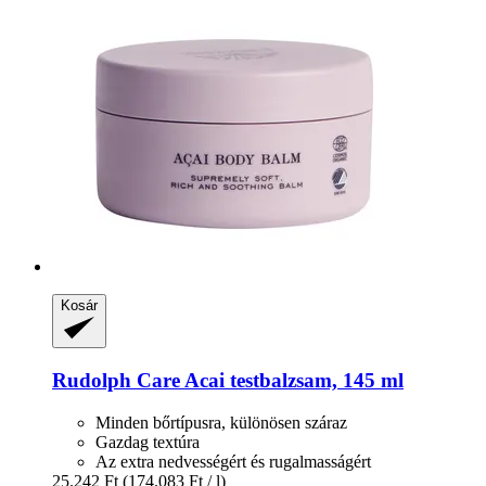
Kosár
Rudolph Care
Acai testbalzsam, 145 ml
Minden bőrtípusra, különösen száraz
Gazdag textúra
Az extra nedvességért és rugalmasságért
25.242 Ft
(174.083 Ft / l)