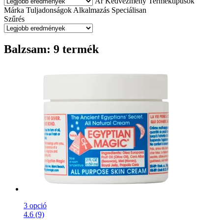
Ár
Kedvezmény
Terméktípusok
Márka
Tuljadonságok
Alkalmazás
Speciálisan
Szűrés
Balzsam: 9 termék
3 opció
4.6 (9)