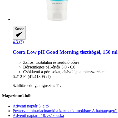
Kosár
4.3 (3)
Cosrx
Low pH Good Morning tisztítógél, 150 ml
Zsíros, tisztátalan és serdülő bőrre
Bőrsemleges pH-érték 5,0 - 6,0
Csökkenti a pórusokat, eltávolítja a mitesszereket
6.212 Ft
(41.413 Ft / l)
Szállítás eddig: augusztus 11.
Magazinunkból:
Adventi naptár 5. ajtó
Powervitamin-niacinamid a kozmetikumokban: A hatóanyagról
Adventi naptár - 18. zsákocska