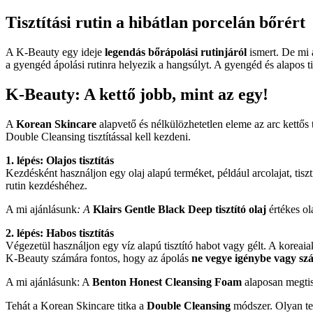
Tisztítási rutin a hibátlan porcelán bőrért
A K-Beauty egy ideje
legendás bőrápolási rutinjáról
ismert. De mi 
a gyengéd ápolási rutinra helyezik a hangsúlyt. A gyengéd és alapos t
K-Beauty: A kettő jobb, mint az egy!
A
Korean Skincare
alapvető és nélkülözhetetlen eleme az arc kettős
Double Cleansing tisztítással kell kezdeni.
1. lépés: Olajos tisztítás
Kezdésként használjon egy olaj alapú terméket, például arcolajat, tiszt
rutin kezdéshéhez.
A mi ajánlásunk
: A
Klairs Gentle Black Deep tisztító olaj
értékes ola
2. lépés: Habos tisztítás
Végezetül használjon egy víz alapú tisztító habot vagy gélt. A koreai
K-Beauty számára fontos, hogy az ápolás
ne vegye igénybe vagy szá
A mi ajánlásunk: A
Benton Honest Cleansing Foam
alaposan megtisz
Tehát a Korean Skincare titka a
Double Cleansing
módszer. Olyan ter