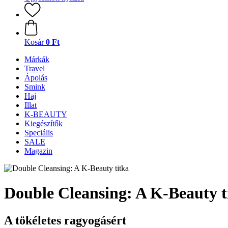
Kosár
0 Ft
Márkák
Travel
Ápolás
Smink
Haj
Illat
K-BEAUTY
Kiegészítők
Speciális
SALE
Magazin
Double Cleansing: A K-Beauty t
A tökéletes ragyogásért