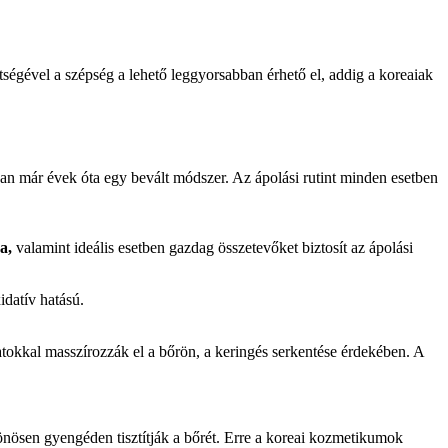
ségével a szépség a lehető leggyorsabban érhető el, addig a koreaiak
ában már évek óta egy bevált módszer. Az ápolási rutint minden esetben
ra,
valamint ideális esetben gazdag összetevőket biztosít az ápolási
xidatív hatású.
atokkal masszírozzák el a bőrön, a keringés serkentése érdekében. A
nösen gyengéden tisztítják a bőrét. Erre a koreai kozmetikumok