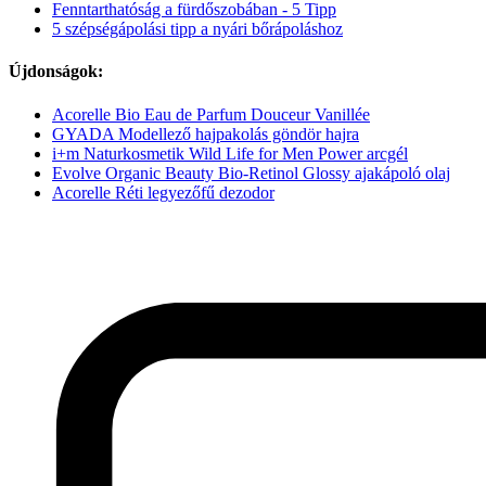
Fenntarthatóság a fürdőszobában - 5 Tipp
5 szépségápolási tipp a nyári bőrápoláshoz
Újdonságok:
Acorelle Bio Eau de Parfum Douceur Vanillée
GYADA Modellező hajpakolás göndör hajra
i+m Naturkosmetik Wild Life for Men Power arcgél
Evolve Organic Beauty Bio-Retinol Glossy ajakápoló olaj
Acorelle Réti legyezőfű dezodor