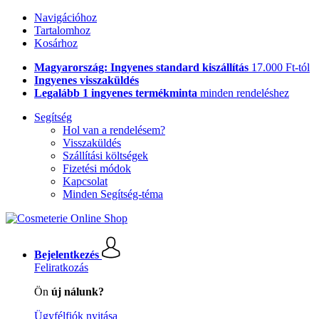
Navigációhoz
Tartalomhoz
Kosárhoz
Magyarország: Ingyenes standard kiszállítás
17.000 Ft-tól
Ingyenes visszaküldés
Legalább 1 ingyenes termékminta
minden rendeléshez
Segítség
Hol van a rendelésem?
Visszaküldés
Szállítási költségek
Fizetési módok
Kapcsolat
Minden Segítség-téma
Bejelentkezés
Feliratkozás
Ön
új nálunk?
Ügyfélfiók nyitása