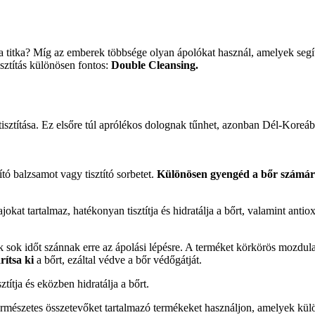
a titka? Míg az emberek többsége olyan ápolókat használ, amelyek segít
isztítás különösen fontos:
Double Cleansing.
 tisztítása. Ez elsőre túl aprólékos dolognak tűnhet, azonban Dél-Kore
ító balzsamot vagy tisztító sorbetet.
Különösen gyengéd a bőr számá
jokat tartalmaz, hatékonyan tisztítja és hidratálja a bőrt, valamint antio
ak sok időt szánnak erre az ápolási lépésre. A terméket körkörös mozdul
rítsa ki
a bőrt, ezáltal védve a bőr védőgátját.
títja és eközben hidratálja a bőrt.
mészetes összetevőket tartalmazó termékeket használjon, amelyek külö