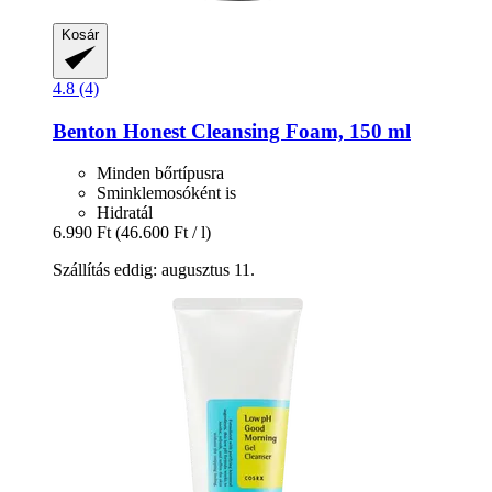
Kosár
4.8 (4)
Benton
Honest Cleansing Foam, 150 ml
Minden bőrtípusra
Sminklemosóként is
Hidratál
6.990 Ft
(46.600 Ft / l)
Szállítás eddig: augusztus 11.