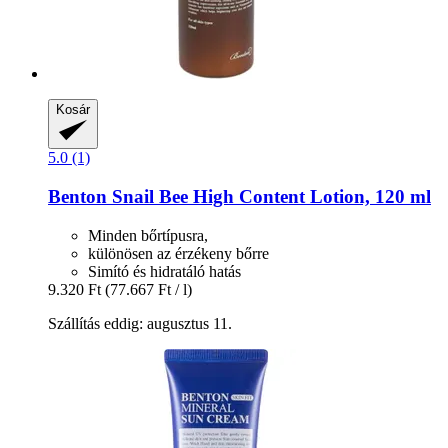
Kosár
5.0 (1)
Benton
Snail Bee High Content Lotion, 120 ml
Minden bőrtípusra,
különösen az érzékeny bőrre
Simító és hidratáló hatás
9.320 Ft
(77.667 Ft / l)
Szállítás eddig: augusztus 11.