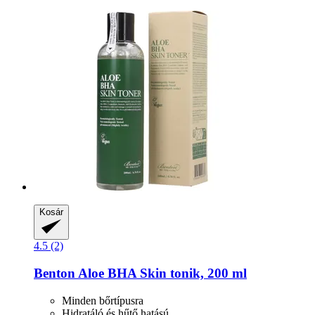
Kosár
4.5 (2)
Benton
Aloe BHA Skin tonik, 200 ml
Minden bőrtípusra
Hidratáló és hűtő hatású