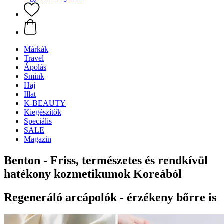
Márkák
Travel
Ápolás
Smink
Haj
Illat
K-BEAUTY
Kiegészítők
Speciális
SALE
Magazin
Benton - Friss, természetes és rendkívül
hatékony kozmetikumok Koreából
Regeneráló arcápolók - érzékeny bőrre is