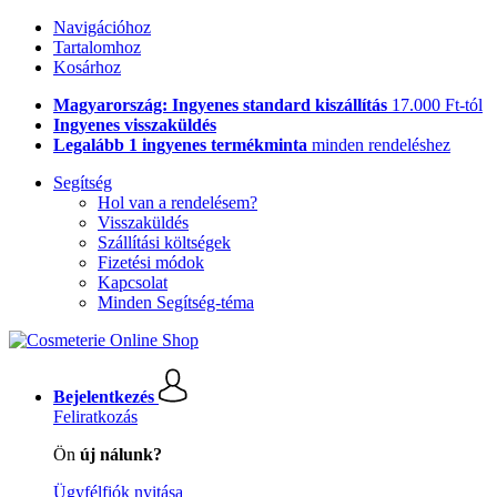
Navigációhoz
Tartalomhoz
Kosárhoz
Magyarország: Ingyenes standard kiszállítás
17.000 Ft-tól
Ingyenes visszaküldés
Legalább 1 ingyenes termékminta
minden rendeléshez
Segítség
Hol van a rendelésem?
Visszaküldés
Szállítási költségek
Fizetési módok
Kapcsolat
Minden Segítség-téma
Bejelentkezés
Feliratkozás
Ön
új nálunk?
Ügyfélfiók nyitása