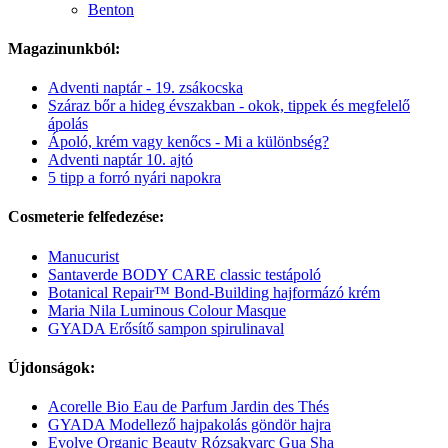
Benton
Magazinunkból:
Adventi naptár - 19. zsákocska
Száraz bőr a hideg évszakban - okok, tippek és megfelelő
ápolás
Ápoló, krém vagy kenőcs - Mi a különbség?
Adventi naptár 10. ajtó
5 tipp a forró nyári napokra
Cosmeterie felfedezése:
Manucurist
Santaverde BODY CARE classic testápoló
Botanical Repair™ Bond-Building hajformázó krém
Maria Nila Luminous Colour Masque
GYADA Erősítő sampon spirulinaval
Újdonságok:
Acorelle Bio Eau de Parfum Jardin des Thés
GYADA Modellező hajpakolás göndör hajra
Evolve Organic Beauty Rózsakvarc Gua Sha