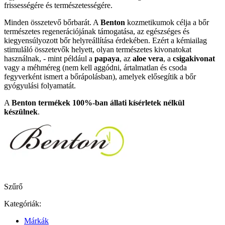
frissességére és természetességére.
Minden összetevő bőrbarát. A
Benton
kozmetikumok célja a bőr
természetes regenerációjának támogatása, az egészséges és
kiegyensúlyozott bőr helyreállítása érdekében. Ezért a kémiailag
stimuláló összetevők helyett, olyan természetes kivonatokat
használnak, - mint például a
papaya
, az
aloe vera
, a
csigakivonat
vagy a méhméreg (nem kell aggódni, ártalmatlan és csoda
fegyverként ismert a bőrápolásban), amelyek elősegítik a bőr
gyógyulási folyamatát.
A
Benton termékek 100%-ban állati kísérletek nélkül
készülnek
.
Szűrő
Kategóriák:
Márkák