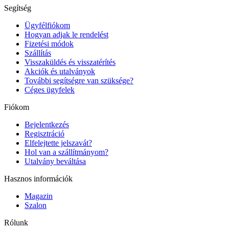
Segítség
Ügyfélfiókom
Hogyan adjak le rendelést
Fizetési módok
Szállítás
Visszaküldés és visszatérítés
Akciók és utalványok
További segítségre van szüksége?
Céges ügyfelek
Fiókom
Bejelentkezés
Regisztráció
Elfelejtette jelszavát?
Hol van a szállítmányom?
Utalvány beváltása
Hasznos információk
Magazin
Szalon
Rólunk