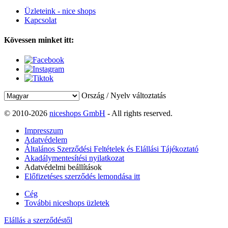
Üzleteink - nice shops
Kapcsolat
Kövessen minket itt:
Ország / Nyelv változtatás
© 2010-2026
niceshops GmbH
- All rights reserved.
Impresszum
Adatvédelem
Általános Szerződési Feltételek és Elállási Tájékoztató
Akadálymentesítési nyilatkozat
Adatvédelmi beállítások
Előfizetéses szerződés lemondása itt
Cég
További niceshops üzletek
Elállás a szerződéstől