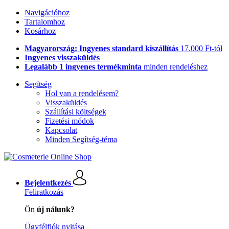
Navigációhoz
Tartalomhoz
Kosárhoz
Magyarország: Ingyenes standard kiszállítás
17.000 Ft-tól
Ingyenes visszaküldés
Legalább 1 ingyenes termékminta
minden rendeléshez
Segítség
Hol van a rendelésem?
Visszaküldés
Szállítási költségek
Fizetési módok
Kapcsolat
Minden Segítség-téma
Bejelentkezés
Feliratkozás
Ön
új nálunk?
Ügyfélfiók nyitása