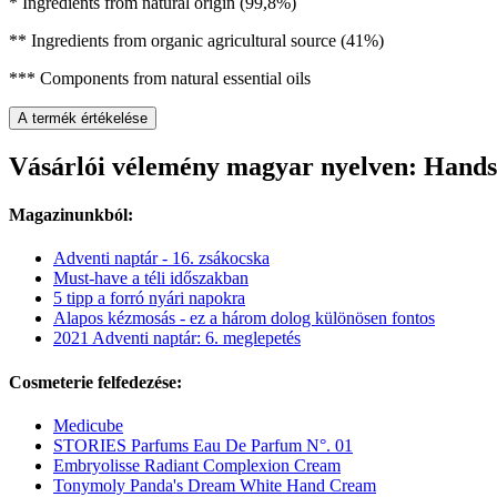
* Ingredients from natural origin (99,8%)
** Ingredients from organic agricultural source (41%)
*** Components from natural essential oils
A termék értékelése
Vásárlói vélemény magyar nyelven: Hands 
Magazinunkból:
Adventi naptár - 16. zsákocska
Must-have a téli időszakban
5 tipp a forró nyári napokra
Alapos kézmosás - ez a három dolog különösen fontos
2021 Adventi naptár: 6. meglepetés
Cosmeterie felfedezése:
Medicube
STORIES Parfums Eau De Parfum N°. 01
Embryolisse Radiant Complexion Cream
Tonymoly Panda's Dream White Hand Cream