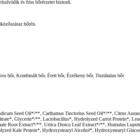
ívódik és friss bőrérzetet biztosít.
lközőszáraz bőrén.
os bőr, Kombinált bőr, Érett bőr, Érzékeny bőr, Tisztátalan bőr
dicum Seed Oil*/**, Carthamus Tinctorius Seed Oil*/**, Citrus Auran
itrate*, Glycerin*/**, Lactobacillus*, Hydrolyzed Carrot Protein*, Le
inale Root Extract*/**, Urtica Dioica Leaf Extract*/**, Humulus Lup
olyzed Kale Protein*, Hydroxystearyl Alcohol*, Hydroxystearyl Gluco