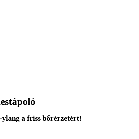
testápoló
-ylang a friss bőrérzetért!