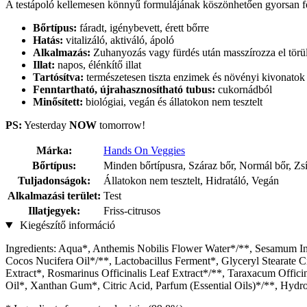
A testápoló kellemesen könnyű formulájának köszönhetően gyorsan felsz
Bőrtípus:
fáradt, igénybevett, érett bőrre
Hatás:
vitalizáló, aktiváló, ápoló
Alkalmazás:
Zuhanyozás vagy fürdés után masszírozza el törü
Illat:
napos, élénkítő illat
Tartósítva:
természetesen tiszta enzimek és növényi kivonatok
Fenntartható, újrahasznosítható tubus:
cukornádból
Minősített:
biológiai, vegán és állatokon nem tesztelt
PS:
Yesterday
NOW
tomorrow!
Márka:
Hands On Veggies
Bőrtípus:
Minden bőrtípusra, Száraz bőr, Normál bőr, Zsír
Tuljadonságok:
Állatokon nem tesztelt, Hidratáló, Vegán
Alkalmazási terület:
Test
Illatjegyek:
Friss-citrusos
Kiegészítő információ
Ingredients: Aqua*, Anthemis Nobilis Flower Water*/**, Sesamum In
Cocos Nucifera Oil*/**, Lactobacillus Ferment*, Glyceryl Stearate C
Extract*, Rosmarinus Officinalis Leaf Extract*/**, Taraxacum Offic
Oil*, Xanthan Gum*, Citric Acid, Parfum (Essential Oils)*/**, Hydr