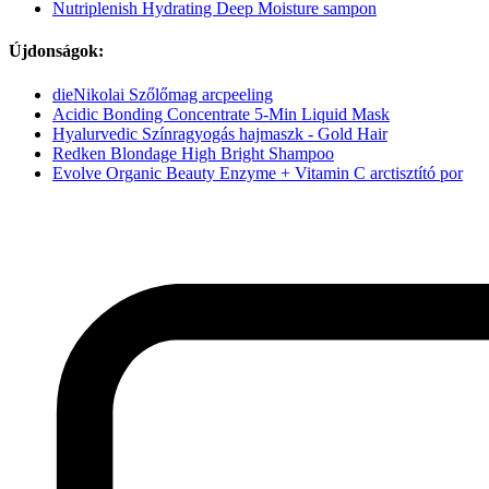
Nutriplenish Hydrating Deep Moisture sampon
Újdonságok:
dieNikolai Szőlőmag arcpeeling
Acidic Bonding Concentrate 5-Min Liquid Mask
Hyalurvedic Színragyogás hajmaszk - Gold Hair
Redken Blondage High Bright Shampoo
Evolve Organic Beauty Enzyme + Vitamin C arctisztító por