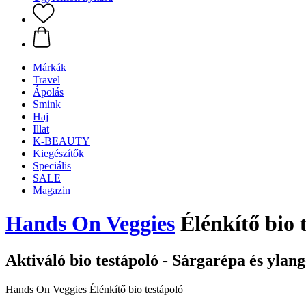
Márkák
Travel
Ápolás
Smink
Haj
Illat
K-BEAUTY
Kiegészítők
Speciális
SALE
Magazin
Hands On Veggies
Élénkítő bio 
Aktiváló bio testápoló - Sárgarépa és ylang
Hands On Veggies Élénkítő bio testápoló