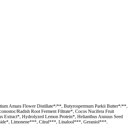
tium Amara Flower Distillate*/**, Butyrospermum Parkii Butter*/**,
uconostoc/Radish Root Ferment Filtrate*, Cocos Nucifera Fruit
ulus Extract*, Hydrolyzed Lemon Protein*, Helianthus Annuus Seed
side*, Limonene***, Citral***, Linalool***, Geraniol***.