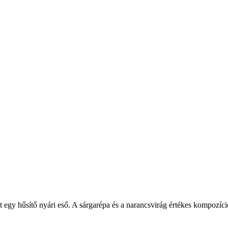
egy hűsítő nyári eső. A sárgarépa és a narancsvirág értékes kompozíciója