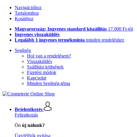
Navigációhoz
Tartalomhoz
Kosárhoz
Magyarország: Ingyenes standard kiszállítás
17.000 Ft-tól
Ingyenes visszaküldés
Legalább 1 ingyenes termékminta
minden rendeléshez
Segítség
Hol van a rendelésem?
Visszaküldés
Szállítási költségek
Fizetési módok
Kapcsolat
Minden Segítség-téma
Bejelentkezés
Feliratkozás
Ön
új nálunk?
Ügyfélfiók nyitása