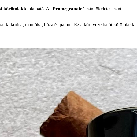
t
körömlakk
található. A "
Promegranate
" szín tökéletes színt
nya, kukorica, manióka, búza és pamut. Ez a környezetbarát körömlakk