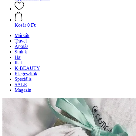
Kosár
0 Ft
Márkák
Travel
Ápolás
Smink
Haj
Illat
K-BEAUTY
Kiegészítők
Speciális
SALE
Magazin