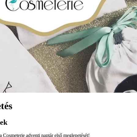
tés
nek
a Cosmeterie adventi naptár első meglepetését!