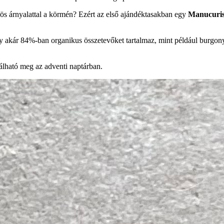
rös árnyalattal a körmén? Ezért az első ajándéktasakban egy
Manucuris
ény akár 84%-ban organikus összetevőket tartalmaz, mint például burgo
lható meg az adventi naptárban.