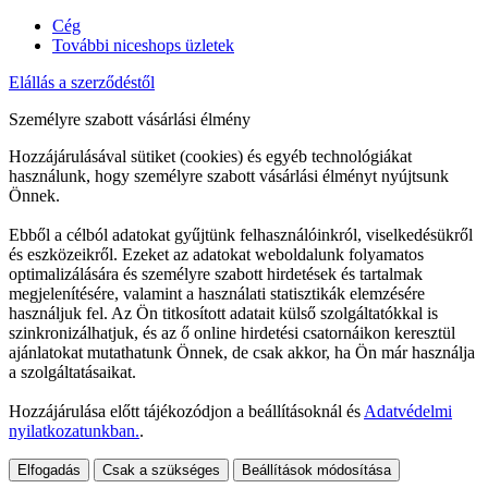
Cég
További niceshops üzletek
Elállás a szerződéstől
Személyre szabott vásárlási élmény
Hozzájárulásával sütiket (cookies) és egyéb technológiákat
használunk, hogy személyre szabott vásárlási élményt nyújtsunk
Önnek.
Ebből a célból adatokat gyűjtünk felhasználóinkról, viselkedésükről
és eszközeikről. Ezeket az adatokat weboldalunk folyamatos
optimalizálására és személyre szabott hirdetések és tartalmak
megjelenítésére, valamint a használati statisztikák elemzésére
használjuk fel. Az Ön titkosított adatait külső szolgáltatókkal is
szinkronizálhatjuk, és az ő online hirdetési csatornáikon keresztül
ajánlatokat mutathatunk Önnek, de csak akkor, ha Ön már használja
a szolgáltatásaikat.
Hozzájárulása előtt tájékozódjon a beállításoknál és
Adatvédelmi
nyilatkozatunkban.
.
Elfogadás
Csak a szükséges
Beállítások módosítása