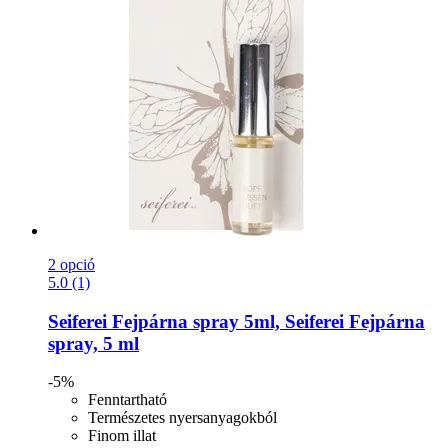
2 opció
5.0 (1)
Seiferei
Fejpárna spray 5ml, Seiferei Fejpárna
spray, 5 ml
-5%
Fenntartható
Természetes nyersanyagokból
Finom illat