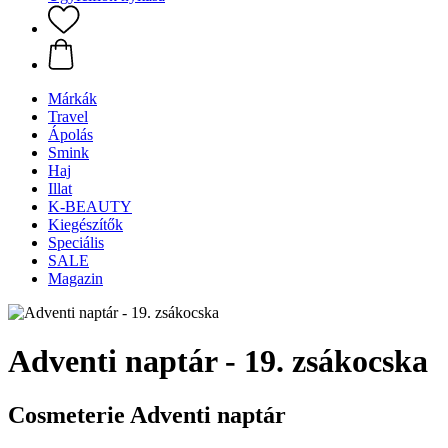
Márkák
Travel
Ápolás
Smink
Haj
Illat
K-BEAUTY
Kiegészítők
Speciális
SALE
Magazin
Adventi naptár - 19. zsákocska
Cosmeterie Adventi naptár