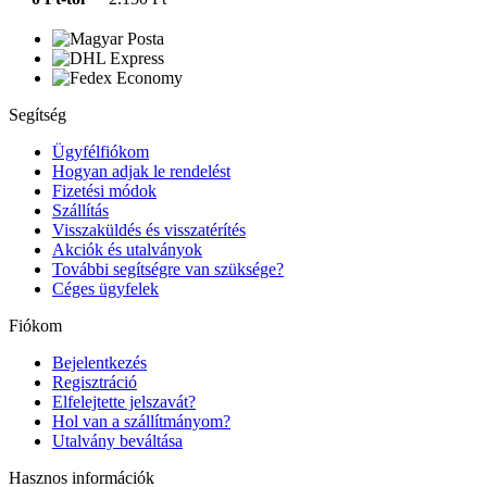
Segítség
Ügyfélfiókom
Hogyan adjak le rendelést
Fizetési módok
Szállítás
Visszaküldés és visszatérítés
Akciók és utalványok
További segítségre van szüksége?
Céges ügyfelek
Fiókom
Bejelentkezés
Regisztráció
Elfelejtette jelszavát?
Hol van a szállítmányom?
Utalvány beváltása
Hasznos információk