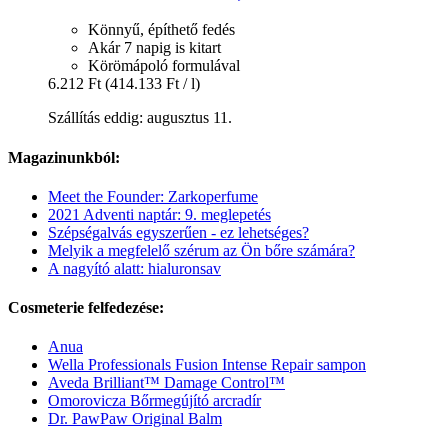
Könnyű, építhető fedés
Akár 7 napig is kitart
Körömápoló formulával
6.212 Ft
(414.133 Ft / l)
Szállítás eddig: augusztus 11.
Magazinunkból:
Meet the Founder: Zarkoperfume
2021 Adventi naptár: 9. meglepetés
Szépségalvás egyszerűen - ez lehetséges?
Melyik a megfelelő szérum az Ön bőre számára?
A nagyító alatt: hialuronsav
Cosmeterie felfedezése:
Anua
Wella Professionals Fusion Intense Repair sampon
Aveda Brilliant™ Damage Control™
Omorovicza Bőrmegújító arcradír
Dr. PawPaw Original Balm