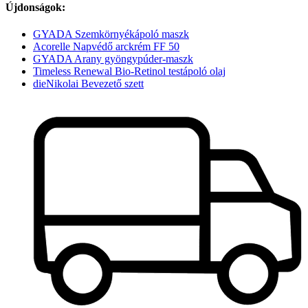
Újdonságok:
GYADA Szemkörnyékápoló maszk
Acorelle Napvédő arckrém FF 50
GYADA Arany gyöngypúder-maszk
Timeless Renewal Bio-Retinol testápoló olaj
dieNikolai Bevezető szett