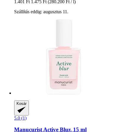
1.401 Ft
1.475 Ft
(280.200 Ft / l)
Szállítás eddig: augusztus 11.
Kosár
5.0 (1)
Manucurist
Active Blur, 15 ml