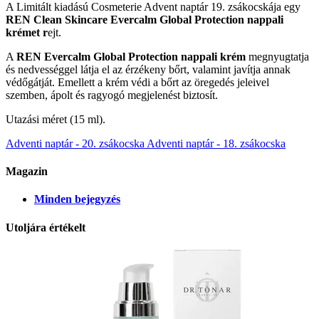
A Limitált kiadású Cosmeterie Advent naptár 19. zsákocskája egy
REN Clean Skincare
Evercalm Global Protection nappali
krémet r
ejt.
A
REN Evercalm Global Protection nappali krém
megnyugtatja
és nedvességgel látja el az érzékeny bőrt, valamint javítja annak
védőgátját. Emellett a krém védi a bőrt az öregedés jeleivel
szemben, ápolt és ragyogó megjelenést biztosít.
Utazási méret (15 ml).
Adventi naptár - 20. zsákocska
Adventi naptár - 18. zsákocska
Magazin
Minden bejegyzés
Utoljára értékelt