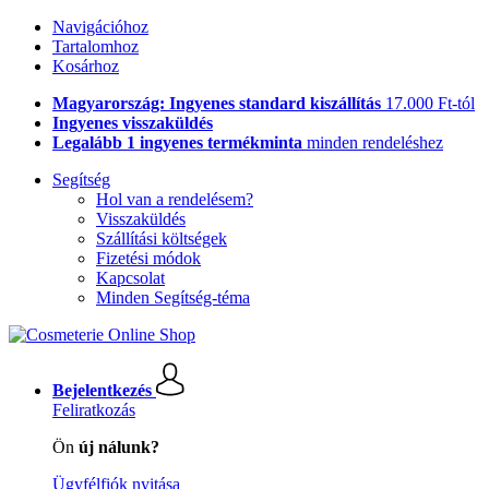
Navigációhoz
Tartalomhoz
Kosárhoz
Magyarország: Ingyenes standard kiszállítás
17.000 Ft-tól
Ingyenes visszaküldés
Legalább 1 ingyenes termékminta
minden rendeléshez
Segítség
Hol van a rendelésem?
Visszaküldés
Szállítási költségek
Fizetési módok
Kapcsolat
Minden Segítség-téma
Bejelentkezés
Feliratkozás
Ön
új nálunk?
Ügyfélfiók nyitása