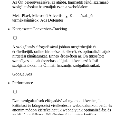
Az Ön beleegyezésével az alábbi, harmadik féltől származó
szolgáltatásokat használjuk ezen a weboldalon:
Meta-Pixel, Microsoft Advertising, Kattintásalapú
termékajánlások, Ads Defender
Kiterjesztett Conversion-Tracking
A szolgáltatás elfogadásával jobban megérthetjük és
értékelhetjük online hirdetéseink sikerét, és optimalizálhatjuk
hirdetési kínálatunkat. Ennek érdekében az Ön titkosított
személyes adatait összehasonlítjuk a következő külső
szolgáltatókkal, ha Ön már használja szolgáltatásaikat:
Google Ads
Performance
Ezen szolgáltatások elfogadásával nyomon követhetjük a
kattintási és böngészési viselkedést a weboldalunkon belül, és
anonim módon kiértékelhetjük webhelyünk optimalizálása és
az általános felhasználói élmény folyamatos javítása