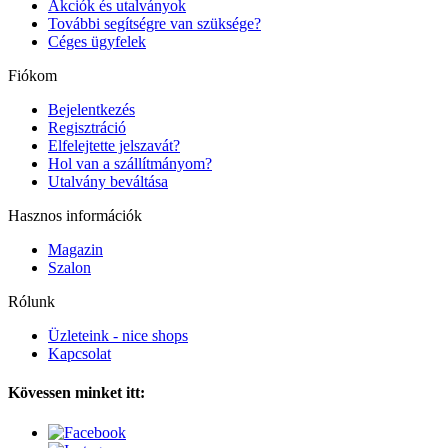
Akciók és utalványok
További segítségre van szüksége?
Céges ügyfelek
Fiókom
Bejelentkezés
Regisztráció
Elfelejtette jelszavát?
Hol van a szállítmányom?
Utalvány beváltása
Hasznos információk
Magazin
Szalon
Rólunk
Üzleteink - nice shops
Kapcsolat
Kövessen minket itt: