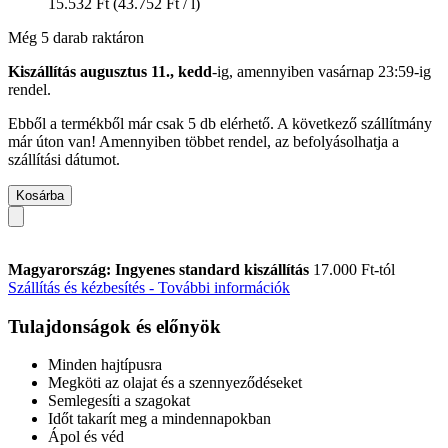
15.532 Ft
(43.752 Ft / l)
Még 5 darab raktáron
Kiszállítás augusztus 11., kedd
-ig, amennyiben
vasárnap 23:59-ig
rendel.
Ebből a termékből már csak 5 db elérhető. A következő szállítmány
már úton van! Amennyiben többet rendel, az befolyásolhatja a
szállítási dátumot.
Kosárba
Magyarország: Ingyenes standard kiszállítás
17.000 Ft-tól
Szállítás és kézbesítés - További információk
Tulajdonságok és előnyök
Minden hajtípusra
Megköti az olajat és a szennyeződéseket
Semlegesíti a szagokat
Időt takarít meg a mindennapokban
Ápol és véd