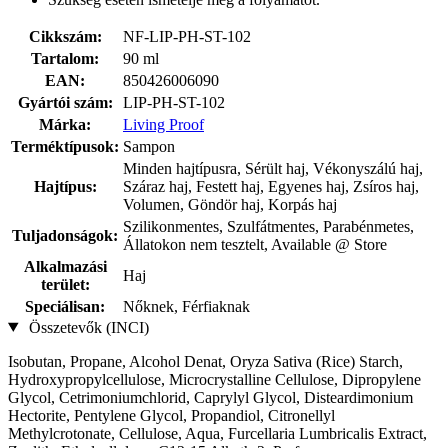
Cikkszám:
NF-LIP-PH-ST-102
Tartalom:
90 ml
EAN:
850426006090
Gyártói szám:
LIP-PH-ST-102
Márka:
Living Proof
Terméktípusok:
Sampon
Minden hajtípusra, Sérült haj, Vékonyszálú haj,
Hajtípus:
Száraz haj, Festett haj, Egyenes haj, Zsíros haj,
Volumen, Göndör haj, Korpás haj
Szilikonmentes, Szulfátmentes, Parabénmetes,
Tuljadonságok:
Állatokon nem tesztelt, Available @ Store
Alkalmazási
Haj
terület:
Speciálisan:
Nőknek, Férfiaknak
Összetevők (INCI)
Isobutan, Propane, Alcohol Denat, Oryza Sativa (Rice) Starch,
Hydroxypropylcellulose, Microcrystalline Cellulose, Dipropylene
Glycol, Cetrimoniumchlorid, Caprylyl Glycol, Disteardimonium
Hectorite, Pentylene Glycol, Propandiol, Citronellyl
Methylcrotonate, Cellulose, Aqua, Furcellaria Lumbricalis Extract,