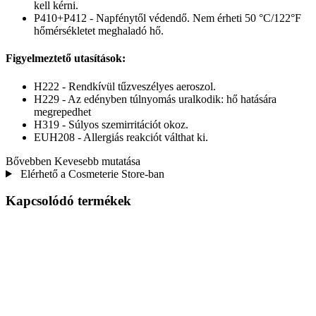
kell kérni.
P410+P412 - Napfénytől védendő. Nem érheti 50 °C/122°F
hőmérsékletet meghaladó hő.
Figyelmeztető utasítások:
H222 - Rendkívül tűzveszélyes aeroszol.
H229 - Az edényben túlnyomás uralkodik: hő hatására
megrepedhet
H319 - Súlyos szemirritációt okoz.
EUH208 - Allergiás reakciót válthat ki.
Bővebben
Kevesebb mutatása
Elérhető a Cosmeterie Store-ban
Kapcsolódó termékek