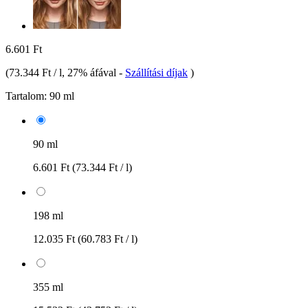
6.601 Ft
(
73.344 Ft / l
, 27% áfával
-
Szállítási díjak
)
Tartalom:
90 ml
90 ml
6.601 Ft
(73.344 Ft / l)
198 ml
12.035 Ft
(60.783 Ft / l)
355 ml