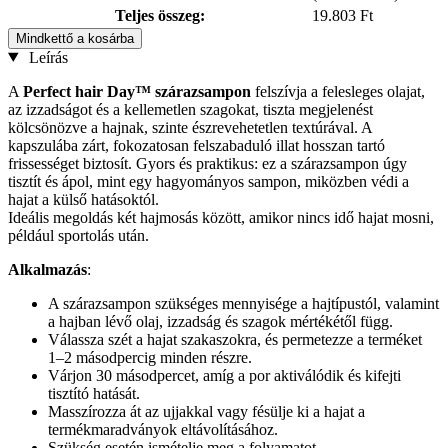
Teljes összeg:
19.803 Ft
Mindkettő a kosárba
Leírás
A
Perfect hair Day™ szárazsampon
felszívja a felesleges olajat,
az izzadságot és a kellemetlen szagokat, tiszta megjelenést
kölcsönözve a hajnak, szinte észrevehetetlen textúrával. A
kapszulába zárt, fokozatosan felszabaduló illat hosszan tartó
frissességet biztosít. Gyors és praktikus: ez a szárazsampon úgy
tisztít és ápol, mint egy hagyományos sampon, miközben védi a
hajat a külső hatásoktól.
Ideális megoldás két hajmosás között, amikor nincs idő hajat mosni,
például sportolás után.
Alkalmazás
:
A szárazsampon szükséges mennyisége a hajtípustól, valamint
a hajban lévő olaj, izzadság és szagok mértékétől függ.
Válassza szét a hajat szakaszokra, és permetezze a terméket
1–2 másodpercig minden részre.
Várjon 30 másodpercet, amíg a por aktiválódik és kifejti
tisztító hatását.
Masszírozza át az ujjakkal vagy fésülje ki a hajat a
termékmaradványok eltávolításához.
Szükség esetén ismételje meg a folyamatot.