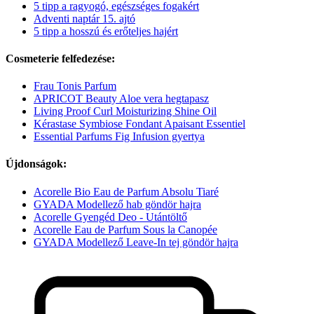
5 tipp a ragyogó, egészséges fogakért
Adventi naptár 15. ajtó
5 tipp a hosszú és erőteljes hajért
Cosmeterie felfedezése:
Frau Tonis Parfum
APRICOT Beauty Aloe vera hegtapasz
Living Proof Curl Moisturizing Shine Oil
Kérastase Symbiose Fondant Apaisant Essentiel
Essential Parfums Fig Infusion gyertya
Újdonságok:
Acorelle Bio Eau de Parfum Absolu Tiaré
GYADA Modellező hab göndör hajra
Acorelle Gyengéd Deo - Utántöltő
Acorelle Eau de Parfum Sous la Canopée
GYADA Modellező Leave-In tej göndör hajra