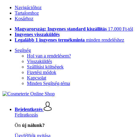
Navigációhoz
Tartalomhoz
Kosárhoz
Magyarország: Ingyenes standard kiszállítás
17.000 Ft-tól
Ingyenes visszaküldés
Legalább 1 ingyenes termékminta
minden rendeléshez
Segítség
Hol van a rendelésem?
Visszaküldés
Szállítási költségek
Fizetési módok
Kapcsolat
Minden Segítség-téma
Bejelentkezés
Feliratkozás
Ön
új nálunk?
Ügyfélfiók nyitása