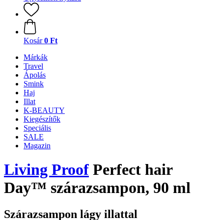
Kosár
0 Ft
Márkák
Travel
Ápolás
Smink
Haj
Illat
K-BEAUTY
Kiegészítők
Speciális
SALE
Magazin
Living Proof
Perfect hair
Day™ szárazsampon, 90 ml
Szárazsampon lágy illattal