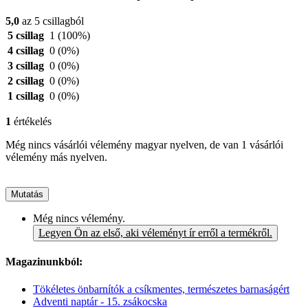
5,0
az 5 csillagból
5 csillag
1
(100%)
4 csillag
0
(0%)
3 csillag
0
(0%)
2 csillag
0
(0%)
1 csillag
0
(0%)
1
értékelés
Még nincs vásárlói vélemény magyar nyelven, de van 1 vásárlói
vélemény más nyelven.
Mutatás
Még nincs vélemény.
Legyen Ön az első, aki véleményt ír erről a termékről.
Magazinunkból:
Tökéletes önbarnítók a csíkmentes, természetes barnaságért
Adventi naptár - 15. zsákocska