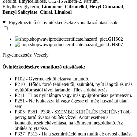
Zeolith, Ethylcellulose, C12-15 Alketh-2, Parfum,
Ethylhexylglycerin,
Limonene
,
Citronellol
,
Hexyl Cinnamal
,
Benzyl Salicylate
,
Citral
,
Linalool
Figyelmeztető és óvintézkedésekre vonatkozó utasítások
Figyelmeztetés: Veszély
Óvintézkedésekre vonatkozó utasítások:
P102 - Gyermekektől elzárva tartandó.
P210 - Hőtől, forró felületektől, szikrától, nyílt lángtól és más
gyújtóforrástól távol tartandó. Tilos a dohányzás.
P211 - Tilos nyílt lángra vagy más gyújtóforrásra permetezni.
P251 - Ne lyukassza ki vagy égesse el, még használat után
sem.
P305+P351+P338 - SZEMBE KERÜLÉS ESETÉN: Több
percig tartó óvatos öblítés vízzel. Adott esetben a
kontaktlencsék eltávolítása, ha könnyen megoldható. Az
öblítés folytatása.
P337+P313 - Ha a szemirritáció nem múlik el: orvosi ellátást