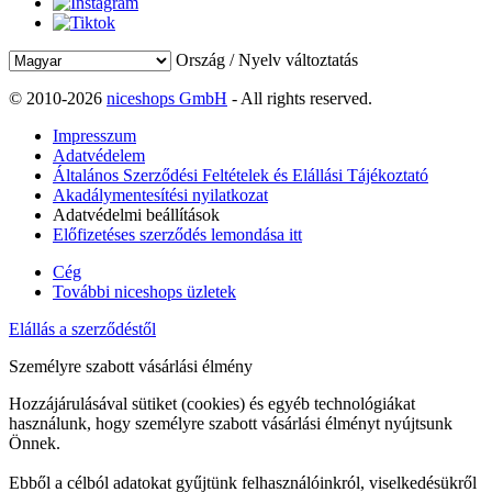
Ország / Nyelv változtatás
© 2010-2026
niceshops GmbH
- All rights reserved.
Impresszum
Adatvédelem
Általános Szerződési Feltételek és Elállási Tájékoztató
Akadálymentesítési nyilatkozat
Adatvédelmi beállítások
Előfizetéses szerződés lemondása itt
Cég
További niceshops üzletek
Elállás a szerződéstől
Személyre szabott vásárlási élmény
Hozzájárulásával sütiket (cookies) és egyéb technológiákat
használunk, hogy személyre szabott vásárlási élményt nyújtsunk
Önnek.
Ebből a célból adatokat gyűjtünk felhasználóinkról, viselkedésükről