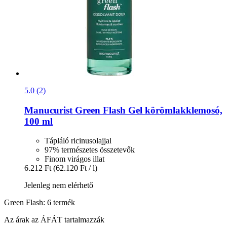
5.0 (2)
Manucurist
Green Flash Gel körömlakklemosó,
100 ml
Tápláló ricinusolajjal
97% természetes összetevők
Finom virágos illat
6.212 Ft
(62.120 Ft / l)
Jelenleg nem elérhető
Green Flash: 6 termék
Az árak az ÁFÁT tartalmazzák