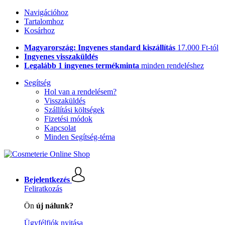
Navigációhoz
Tartalomhoz
Kosárhoz
Magyarország: Ingyenes standard kiszállítás
17.000 Ft-tól
Ingyenes visszaküldés
Legalább 1 ingyenes termékminta
minden rendeléshez
Segítség
Hol van a rendelésem?
Visszaküldés
Szállítási költségek
Fizetési módok
Kapcsolat
Minden Segítség-téma
Bejelentkezés
Feliratkozás
Ön
új nálunk?
Ügyfélfiók nyitása