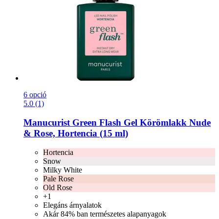
6 opció
5.0 (1)
Manucurist
Green Flash Gel Körömlakk Nude
& Rose, Hortencia (15 ml)
Hortencia
Snow
Milky White
Pale Rose
Old Rose
+1
Elegáns árnyalatok
Akár 84% ban természetes alapanyagok