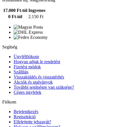
17.000 Ft-tól
Ingyenes
0 Ft-tól
2.150 Ft
Segítség
Ügyfélfiókom
Hogyan adjak le rendelést
Fizetési módok
Szállítás
Visszaküldés és visszatérítés
Akciók és utalványok
További segítségre van szüksége?
Céges ügyfelek
Fiókom
Bejelentkezés
Regisztráció
Elfelejtette jelszavát?
Hol van a szállítmányom?