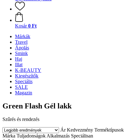
Kosár
0 Ft
Márkák
Travel
Ápolás
Smink
Haj
Illat
K-BEAUTY
Kiegészítők
Speciális
SALE
Magazin
Green Flash Gél lakk
Szűrés és rendezés
Ár
Kedvezmény
Terméktípusok
Márka
Tuljadonságok
Alkalmazás
Speciálisan