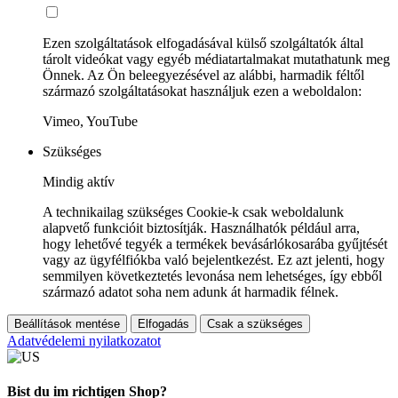
Ezen szolgáltatások elfogadásával külső szolgáltatók által
tárolt videókat vagy egyéb médiatartalmakat mutathatunk meg
Önnek. Az Ön beleegyezésével az alábbi, harmadik féltől
származó szolgáltatásokat használjuk ezen a weboldalon:
Vimeo, YouTube
Szükséges
Mindig aktív
A technikailag szükséges Cookie-k csak weboldalunk
alapvető funkcióit biztosítják. Használhatók például arra,
hogy lehetővé tegyék a termékek bevásárlókosarába gyűjtését
vagy az ügyfélfiókba való bejelentkezést. Ez azt jelenti, hogy
semmilyen következtetés levonása nem lehetséges, így ebből
származó adatot soha nem adunk át harmadik félnek.
Beállítások mentése
Elfogadás
Csak a szükséges
Adatvédelemi nyilatkozatot
Bist du im richtigen Shop?