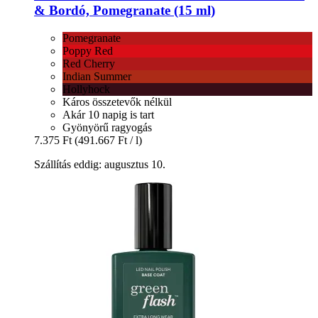
& Bordó, Pomegranate (15 ml)
Pomegranate
Poppy Red
Red Cherry
Indian Summer
Hollyhock
Káros összetevők nélkül
Akár 10 napig is tart
Gyönyörű ragyogás
7.375 Ft
(491.667 Ft / l)
Szállítás eddig: augusztus 10.