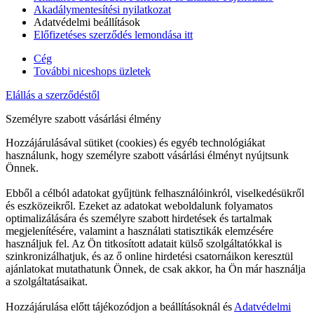
Akadálymentesítési nyilatkozat
Adatvédelmi beállítások
Előfizetéses szerződés lemondása itt
Cég
További niceshops üzletek
Elállás a szerződéstől
Személyre szabott vásárlási élmény
Hozzájárulásával sütiket (cookies) és egyéb technológiákat
használunk, hogy személyre szabott vásárlási élményt nyújtsunk
Önnek.
Ebből a célból adatokat gyűjtünk felhasználóinkról, viselkedésükről
és eszközeikről. Ezeket az adatokat weboldalunk folyamatos
optimalizálására és személyre szabott hirdetések és tartalmak
megjelenítésére, valamint a használati statisztikák elemzésére
használjuk fel. Az Ön titkosított adatait külső szolgáltatókkal is
szinkronizálhatjuk, és az ő online hirdetési csatornáikon keresztül
ajánlatokat mutathatunk Önnek, de csak akkor, ha Ön már használja
a szolgáltatásaikat.
Hozzájárulása előtt tájékozódjon a beállításoknál és
Adatvédelmi