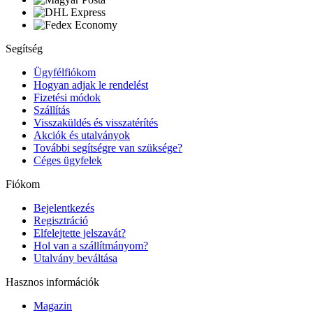
Segítség
Ügyfélfiókom
Hogyan adjak le rendelést
Fizetési módok
Szállítás
Visszaküldés és visszatérítés
Akciók és utalványok
További segítségre van szüksége?
Céges ügyfelek
Fiókom
Bejelentkezés
Regisztráció
Elfelejtette jelszavát?
Hol van a szállítmányom?
Utalvány beváltása
Hasznos információk
Magazin