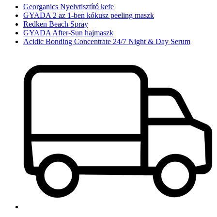
Georganics Nyelvtisztító kefe
GYADA 2 az 1-ben kókusz peeling maszk
Redken Beach Spray
GYADA After-Sun hajmaszk
Acidic Bonding Concentrate 24/7 Night & Day Serum