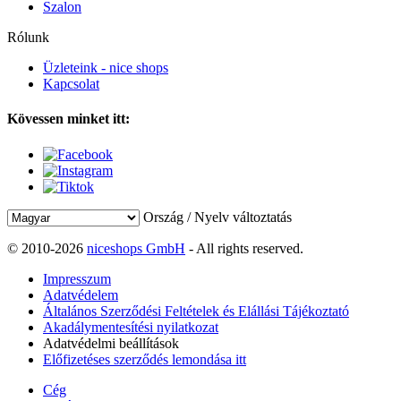
Szalon
Rólunk
Üzleteink - nice shops
Kapcsolat
Kövessen minket itt:
Ország / Nyelv változtatás
© 2010-2026
niceshops GmbH
- All rights reserved.
Impresszum
Adatvédelem
Általános Szerződési Feltételek és Elállási Tájékoztató
Akadálymentesítési nyilatkozat
Adatvédelmi beállítások
Előfizetéses szerződés lemondása itt
Cég