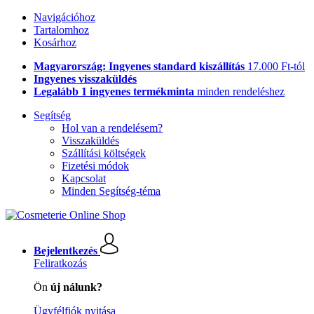
Navigációhoz
Tartalomhoz
Kosárhoz
Magyarország: Ingyenes standard kiszállítás
17.000 Ft-tól
Ingyenes visszaküldés
Legalább 1 ingyenes termékminta
minden rendeléshez
Segítség
Hol van a rendelésem?
Visszaküldés
Szállítási költségek
Fizetési módok
Kapcsolat
Minden Segítség-téma
Bejelentkezés
Feliratkozás
Ön
új nálunk?
Ügyfélfiók nyitása