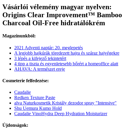
Vásárlói vélemény magyar nyelven:
Origins Clear Improvement™ Bamboo
Charcoal Oil-Free hidratálókrém
Magazinunkból:
2021 Adventi naptár: 20. meglepetés
A legjobb hajkúrák töredezett hajra és száraz hajvégekre
3 lépés a kifejező tekintetért
4 tipp a tiszta és egyenletesebb bőrért a homeoffice alatt
AHAVA: A természet ereje
Cosmeterie felfedezése:
Caudalie
Redken Texture Paste
alva Naturkosmetik Kristály dezodor spray "Intensive"
Shu Uemura Kumo Hold
Caudalie VinoHydra Deep Hydration Moisturizer
Újdonságok: