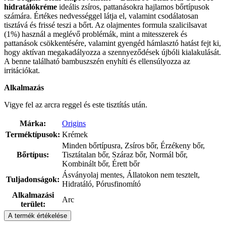
hidratálókréme
ideális zsíros, pattanásokra hajlamos bőrtípusok
számára. Értékes nedvességgel látja el, valamint csodálatosan
tisztává és frissé teszi a bőrt. Az olajmentes formula szalicilsavat
(1%) használ a meglévő problémák, mint a mitesszerek és
pattanások csökkentésére, valamint gyengéd hámlasztó hatást fejt ki,
hogy aktívan megakadályozza a szennyeződések újbóli kialakulását.
A benne található bambuszszén enyhíti és ellensúlyozza az
irritációkat.
Alkalmazás
Vigye fel az arcra reggel és este tisztítás után.
Márka:
Origins
Terméktípusok:
Krémek
Minden bőrtípusra, Zsíros bőr, Érzékeny bőr,
Bőrtípus:
Tisztátalan bőr, Száraz bőr, Normál bőr,
Kombinált bőr, Érett bőr
Ásványolaj mentes, Állatokon nem tesztelt,
Tuljadonságok:
Hidratáló, Pórusfinomító
Alkalmazási
Arc
terület:
A termék értékelése