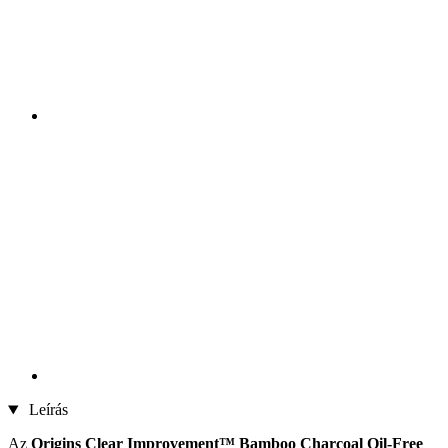
Leírás
Az
Origins Clear Improvement™ Bamboo Charcoal Oil-Free