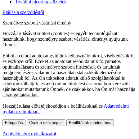
További niceshops üzletek
Elállás a szerződéstől
Személyre szabott vásárlási élmény
Hozzájárulásával sütiket (cookies) és egyéb technológiákat
használunk, hogy személyre szabott vásárlási élményt nyújtsunk
Önnek.
Ebből a célból adatokat gyűjtünk felhasználóinkról, viselkedésükről
és eszközeikről. Ezeket az adatokat weboldalunk folyamatos
optimalizálására és személyre szabott hirdetések és tartalmak
megjelenítésére, valamint a használati statisztikák elemzésére
használjuk fel. Az Ön titkosított adatait külső szolgáltatókkal is
szinkronizálhatjuk, és az ő online hirdetési csatornáikon keresztül
ajánlatokat mutathatunk Önnek, de csak akkor, ha Ön már használja
a szolgáltatásaikat.
Hozzájárulása előtt tájékozódjon a beállításoknál és
Adatvédelmi
nyilatkozatunkban.
.
Elfogadás
Csak a szükséges
Beállítások módosítása
Adatvédelemi nyilatkozatot