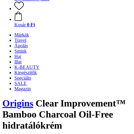
Kosár
0 Ft
Márkák
Travel
Ápolás
Smink
Haj
Illat
K-BEAUTY
Kiegészítők
Speciális
SALE
Magazin
Origins
Clear Improvement™
Bamboo Charcoal Oil-Free
hidratálókrém