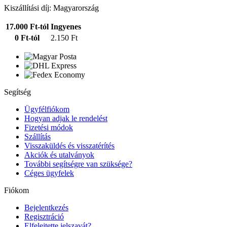
Kiszállítási díj: Magyarország
17.000 Ft-tól
Ingyenes
0 Ft-tól
2.150 Ft
Segítség
Ügyfélfiókom
Hogyan adjak le rendelést
Fizetési módok
Szállítás
Visszaküldés és visszatérítés
Akciók és utalványok
További segítségre van szüksége?
Céges ügyfelek
Fiókom
Bejelentkezés
Regisztráció
Elfelejtette jelszavát?