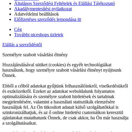
Általános Szerződési Feltételek és Elállási Tájékoztató
Akadálymentesítési nyilatkozat
Adatvédelmi beállítások
Előfizetéses szerződés lemondása itt
Cég
További niceshops üzletek
Elállás a szerződéstől
Személyre szabott vásárlási élmény
Hozzájárulásával sütiket (cookies) és egyéb technológiákat
használunk, hogy személyre szabott vásárlási élményt nyújtsunk
Önnek.
Ebből a célból adatokat gyűjtünk felhasználóinkról, viselkedésükről
és eszközeikről. Ezeket az adatokat weboldalunk folyamatos
optimalizálására és személyre szabott hirdetések és tartalmak
megjelenítésére, valamint a használati statisztikák elemzésére
használjuk fel. Az Ön titkosított adatait külső szolgáltatókkal is
szinkronizálhatjuk, és az ő online hirdetési csatornáikon keresztül
ajánlatokat mutathatunk Önnek, de csak akkor, ha Ön már használja
a szolgáltatásaikat.