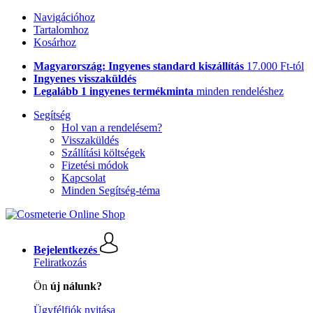
Navigációhoz
Tartalomhoz
Kosárhoz
Magyarország: Ingyenes standard kiszállítás
17.000 Ft-tól
Ingyenes visszaküldés
Legalább 1 ingyenes termékminta
minden rendeléshez
Segítség
Hol van a rendelésem?
Visszaküldés
Szállítási költségek
Fizetési módok
Kapcsolat
Minden Segítség-téma
Bejelentkezés
Feliratkozás
Ön
új nálunk?
Ügyfélfiók nyitása