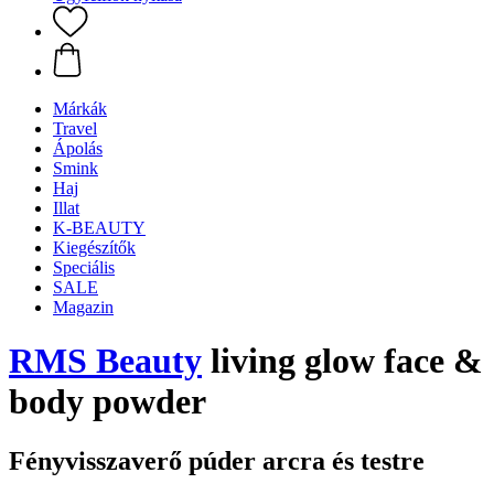
Márkák
Travel
Ápolás
Smink
Haj
Illat
K-BEAUTY
Kiegészítők
Speciális
SALE
Magazin
RMS Beauty
living glow face &
body powder
Fényvisszaverő púder arcra és testre