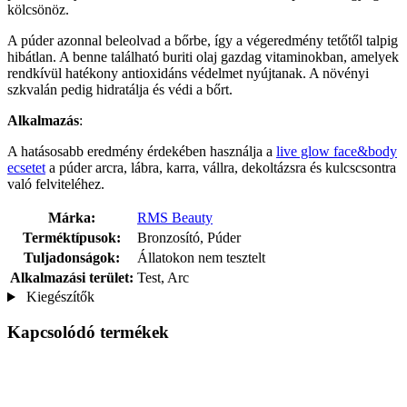
kölcsönöz.
A púder azonnal beleolvad a bőrbe, így a végeredmény tetőtől talpig
hibátlan. A benne található buriti olaj gazdag vitaminokban, amelyek
rendkívül hatékony antioxidáns védelmet nyújtanak. A növényi
szkvalán pedig hidratálja és védi a bőrt.
Alkalmazás
:
A hatásosabb eredmény érdekében használja a
live glow face&body
ecsetet
a púder arcra, lábra, karra, vállra, dekoltázsra és kulcscsontra
való felviteléhez.
Márka:
RMS Beauty
Terméktípusok:
Bronzosító, Púder
Tuljadonságok:
Állatokon nem tesztelt
Alkalmazási terület:
Test, Arc
Kiegészítők
Kapcsolódó termékek