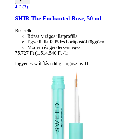
4.7 (3)
SHIR
The Enchanted Rose, 50 ml
Bestseller
Rózsa-virágos illatprofillal
Egyedi illatfejlődés bőrtípustól függően
Modern és gendersemleges
75.727 Ft
(1.514.540 Ft / l)
Ingyenes szállítás eddig: augusztus 11.