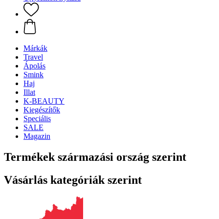
Márkák
Travel
Ápolás
Smink
Haj
Illat
K-BEAUTY
Kiegészítők
Speciális
SALE
Magazin
Termékek származási ország szerint
Vásárlás kategóriák szerint