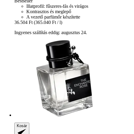
Bestseller
Illatprofil: fűszeres-fás és virágos
Kontrasztos és meglepő
A vezető parfümőr készítette
36.504 Ft
(365.040 Ft / l)
Ingyenes szállítás eddig: augusztus 24.
Kosár