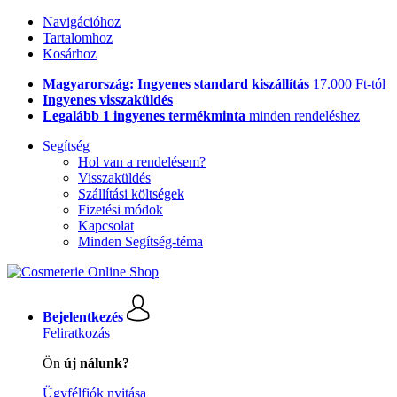
Navigációhoz
Tartalomhoz
Kosárhoz
Magyarország: Ingyenes standard kiszállítás
17.000 Ft-tól
Ingyenes visszaküldés
Legalább 1 ingyenes termékminta
minden rendeléshez
Segítség
Hol van a rendelésem?
Visszaküldés
Szállítási költségek
Fizetési módok
Kapcsolat
Minden Segítség-téma
Bejelentkezés
Feliratkozás
Ön
új nálunk?
Ügyfélfiók nyitása