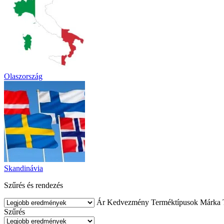
Olaszország
Skandinávia
Szűrés és rendezés
Ár
Kedvezmény
Terméktípusok
Márka
Szűrés