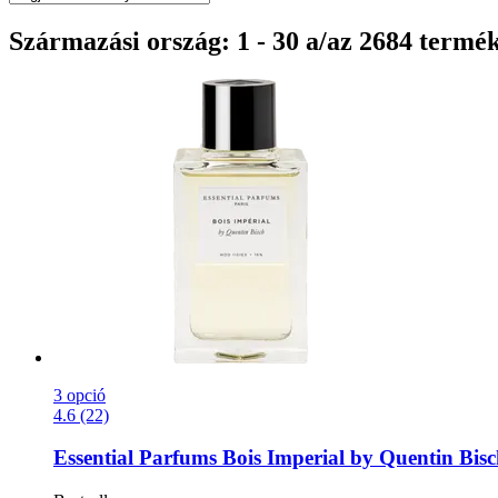
Származási ország: 1 - 30 a/az 2684 termé
3 opció
4.6 (22)
Essential Parfums
Bois Imperial by Quentin Bisc