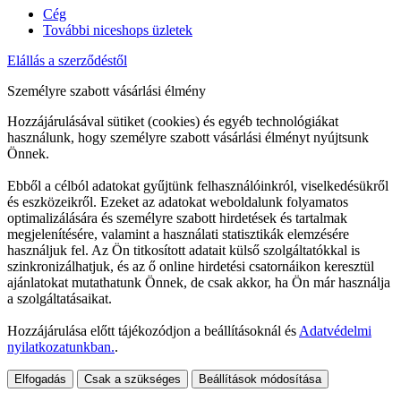
Cég
További niceshops üzletek
Elállás a szerződéstől
Személyre szabott vásárlási élmény
Hozzájárulásával sütiket (cookies) és egyéb technológiákat
használunk, hogy személyre szabott vásárlási élményt nyújtsunk
Önnek.
Ebből a célból adatokat gyűjtünk felhasználóinkról, viselkedésükről
és eszközeikről. Ezeket az adatokat weboldalunk folyamatos
optimalizálására és személyre szabott hirdetések és tartalmak
megjelenítésére, valamint a használati statisztikák elemzésére
használjuk fel. Az Ön titkosított adatait külső szolgáltatókkal is
szinkronizálhatjuk, és az ő online hirdetési csatornáikon keresztül
ajánlatokat mutathatunk Önnek, de csak akkor, ha Ön már használja
a szolgáltatásaikat.
Hozzájárulása előtt tájékozódjon a beállításoknál és
Adatvédelmi
nyilatkozatunkban.
.
Elfogadás
Csak a szükséges
Beállítások módosítása