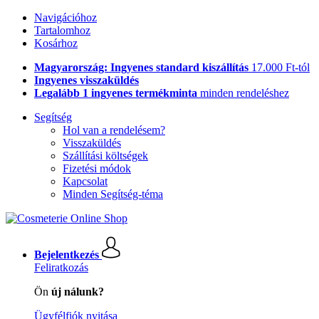
Navigációhoz
Tartalomhoz
Kosárhoz
Magyarország: Ingyenes standard kiszállítás
17.000 Ft-tól
Ingyenes visszaküldés
Legalább 1 ingyenes termékminta
minden rendeléshez
Segítség
Hol van a rendelésem?
Visszaküldés
Szállítási költségek
Fizetési módok
Kapcsolat
Minden Segítség-téma
Bejelentkezés
Feliratkozás
Ön
új nálunk?
Ügyfélfiók nyitása