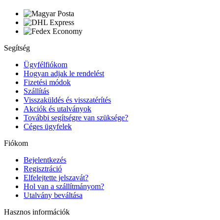
Segítség
Ügyfélfiókom
Hogyan adjak le rendelést
Fizetési módok
Szállítás
Visszaküldés és visszatérítés
Akciók és utalványok
További segítségre van szüksége?
Céges ügyfelek
Fiókom
Bejelentkezés
Regisztráció
Elfelejtette jelszavát?
Hol van a szállítmányom?
Utalvány beváltása
Hasznos információk