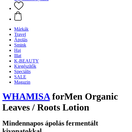
Márkák
Travel
Ápolás
Smink
Haj
Illat
K-BEAUTY
Kiegészítők
Speciális
SALE
Magazin
WHAMISA
forMen Organic
Leaves / Roots Lotion
Mindennapos ápolás fermentált
kivonatokkal