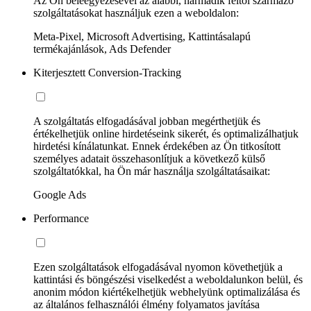
Az Ön beleegyezésével az alábbi, harmadik féltől származó
szolgáltatásokat használjuk ezen a weboldalon:
Meta-Pixel, Microsoft Advertising, Kattintásalapú
termékajánlások, Ads Defender
Kiterjesztett Conversion-Tracking
A szolgáltatás elfogadásával jobban megérthetjük és
értékelhetjük online hirdetéseink sikerét, és optimalizálhatjuk
hirdetési kínálatunkat. Ennek érdekében az Ön titkosított
személyes adatait összehasonlítjuk a következő külső
szolgáltatókkal, ha Ön már használja szolgáltatásaikat:
Google Ads
Performance
Ezen szolgáltatások elfogadásával nyomon követhetjük a
kattintási és böngészési viselkedést a weboldalunkon belül, és
anonim módon kiértékelhetjük webhelyünk optimalizálása és
az általános felhasználói élmény folyamatos javítása