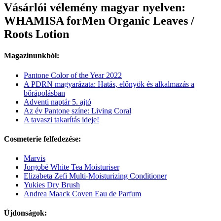
Vásárlói vélemény magyar nyelven:
WHAMISA forMen Organic Leaves /
Roots Lotion
Magazinunkból:
Pantone Color of the Year 2022
A PDRN magyarázata: Hatás, előnyök és alkalmazás a
bőrápolásban
Adventi naptár 5. ajtó
Az év Pantone színe: Living Coral
A tavaszi takarítás ideje!
Cosmeterie felfedezése:
Marvis
Jorgobé White Tea Moisturiser
Elizabeta Zefi Multi-Moisturizing Conditioner
Yukies Dry Brush
Andrea Maack Coven Eau de Parfum
Újdonságok: