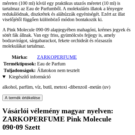
méreten (100 ml) kívül egy praktikus utazós méretet (10 ml) is
tartalmaz az Eau de Parfumből. A molekuláris illatok a lényegre
redukálódnak, diszkrétek és aláhúzzák egyéniségét. Ezért az illat
viselőjétől függően különböző módon bontakozik ki.
A Pink Molecule 090·09 alapjegyében mahagóni, krémes jegyek és
sötét fák állnak. Van egy friss, gyümölcsös fejjegy is, amely
bodzavirágot, sárgabarackot, fekete orchideát és rózsaszín
molekulákat tartalmaz.
Márka:
ZARKOPERFUME
Terméktípusok:
Eau de Parfum
Tuljadonságok:
Állatokon nem tesztelt
Kiegészítő információ
alkohol, parfüm, víz, butil, metoxi -dibenzoil -metán (uv)
A termék értékelése
Vásárlói vélemény magyar nyelven:
ZARKOPERFUME Pink Molecule
090·09 Szett