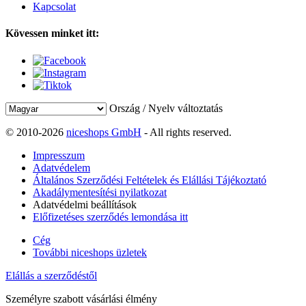
Kapcsolat
Kövessen minket itt:
Ország / Nyelv változtatás
© 2010-2026
niceshops GmbH
- All rights reserved.
Impresszum
Adatvédelem
Általános Szerződési Feltételek és Elállási Tájékoztató
Akadálymentesítési nyilatkozat
Adatvédelmi beállítások
Előfizetéses szerződés lemondása itt
Cég
További niceshops üzletek
Elállás a szerződéstől
Személyre szabott vásárlási élmény