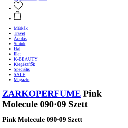
Márkák
Travel
Ápolás
Smink
Haj
Illat
K-BEAUTY
Kiegészítők
Speciális
SALE
Magazin
ZARKOPERFUME
Pink
Molecule 090·09 Szett
Pink Molecule 090·09 Szett