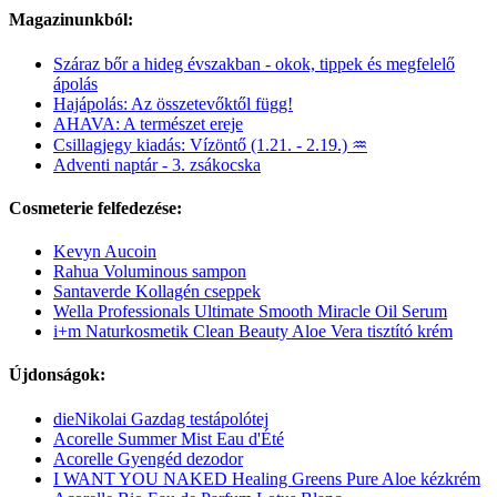
Magazinunkból:
Száraz bőr a hideg évszakban - okok, tippek és megfelelő
ápolás
Hajápolás: Az összetevőktől függ!
AHAVA: A természet ereje
Csillagjegy kiadás: Vízöntő (1.21. - 2.19.) ♒
Adventi naptár - 3. zsákocska
Cosmeterie felfedezése:
Kevyn Aucoin
Rahua Voluminous sampon
Santaverde Kollagén cseppek
Wella Professionals Ultimate Smooth Miracle Oil Serum
i+m Naturkosmetik Clean Beauty Aloe Vera tisztító krém
Újdonságok:
dieNikolai Gazdag testápolótej
Acorelle Summer Mist Eau d'Été
Acorelle Gyengéd dezodor
I WANT YOU NAKED Healing Greens Pure Aloe kézkrém