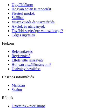
Ügyfélfiókom
Hogyan adjak le rendelést
Fizetési módok
Szállítás
Visszaküldés és visszatérítés
Akciók és utalványok
További segítségre van szüksége?
Céges ügyfelek
Fiókom
Bejelentkezés
Regisztráció
Elfelejtette jelszavát?
Hol van a szállítmányom?
Utalvány beváltása
Hasznos információk
Magazin
Szalon
Rólunk
Üzleteink - nice shops