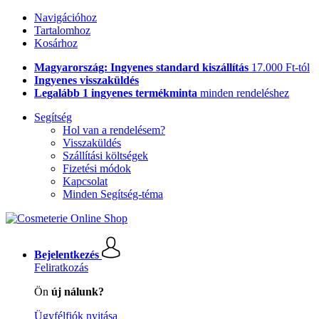
Navigációhoz
Tartalomhoz
Kosárhoz
Magyarország: Ingyenes standard kiszállítás
17.000 Ft-tól
Ingyenes visszaküldés
Legalább 1 ingyenes termékminta
minden rendeléshez
Segítség
Hol van a rendelésem?
Visszaküldés
Szállítási költségek
Fizetési módok
Kapcsolat
Minden Segítség-téma
Bejelentkezés
Feliratkozás
Ön
új nálunk?
Ügyfélfiók nyitása