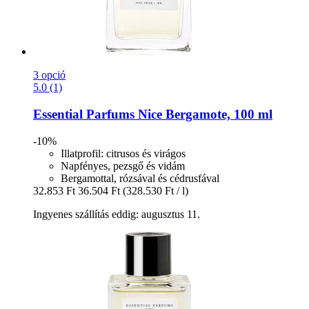
3 opció
5.0 (1)
Essential Parfums
Nice Bergamote, 100 ml
-10%
Illatprofil: citrusos és virágos
Napfényes, pezsgő és vidám
Bergamottal, rózsával és cédrusfával
32.853 Ft
36.504 Ft
(328.530 Ft / l)
Ingyenes szállítás eddig: augusztus 11.