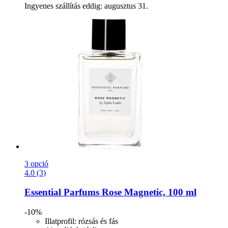
Ingyenes szállítás eddig: augusztus 31.
3 opció
4.0 (3)
Essential Parfums
Rose Magnetic, 100 ml
-10%
Illatprofil: rózsás és fás