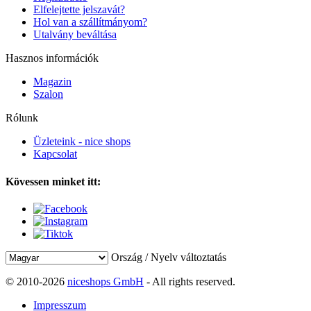
Elfelejtette jelszavát?
Hol van a szállítmányom?
Utalvány beváltása
Hasznos információk
Magazin
Szalon
Rólunk
Üzleteink - nice shops
Kapcsolat
Kövessen minket itt:
Ország / Nyelv változtatás
© 2010-2026
niceshops GmbH
- All rights reserved.
Impresszum