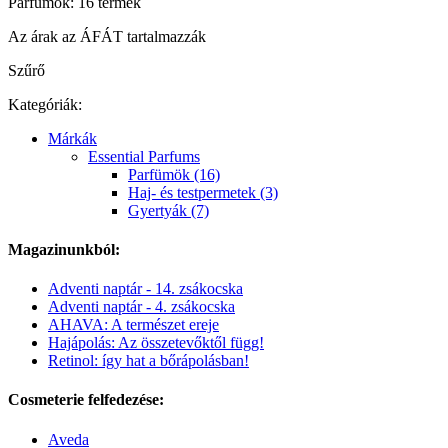
Parfümök: 16 termék
Az árak az ÁFÁT tartalmazzák
Szűrő
Kategóriák:
Márkák
Essential Parfums
Parfümök (16)
Haj- és testpermetek (3)
Gyertyák (7)
Magazinunkból:
Adventi naptár - 14. zsákocska
Adventi naptár - 4. zsákocska
AHAVA: A természet ereje
Hajápolás: Az összetevőktől függ!
Retinol: így hat a bőrápolásban!
Cosmeterie felfedezése:
Aveda