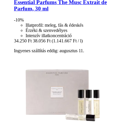
Essential Parfums
The Musc Extrait de
Parfum, 30 ml
-10%
Illatprofil: meleg, fás & édeskés
Érzéki & szenvedélyes
Intenzív illatkoncentráció
34.250 Ft
38.056 Ft
(1.141.667 Ft / l)
Ingyenes szállítás eddig: augusztus 11.