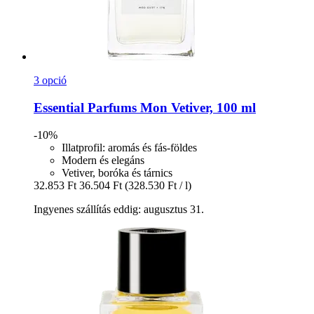
3 opció
Essential Parfums
Mon Vetiver, 100 ml
-10%
Illatprofil: aromás és fás-földes
Modern és elegáns
Vetiver, boróka és tárnics
32.853 Ft
36.504 Ft
(328.530 Ft / l)
Ingyenes szállítás eddig: augusztus 31.