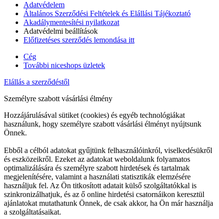
Adatvédelem
Általános Szerződési Feltételek és Elállási Tájékoztató
Akadálymentesítési nyilatkozat
Adatvédelmi beállítások
Előfizetéses szerződés lemondása itt
Cég
További niceshops üzletek
Elállás a szerződéstől
Személyre szabott vásárlási élmény
Hozzájárulásával sütiket (cookies) és egyéb technológiákat
használunk, hogy személyre szabott vásárlási élményt nyújtsunk
Önnek.
Ebből a célból adatokat gyűjtünk felhasználóinkról, viselkedésükről
és eszközeikről. Ezeket az adatokat weboldalunk folyamatos
optimalizálására és személyre szabott hirdetések és tartalmak
megjelenítésére, valamint a használati statisztikák elemzésére
használjuk fel. Az Ön titkosított adatait külső szolgáltatókkal is
szinkronizálhatjuk, és az ő online hirdetési csatornáikon keresztül
ajánlatokat mutathatunk Önnek, de csak akkor, ha Ön már használja
a szolgáltatásaikat.