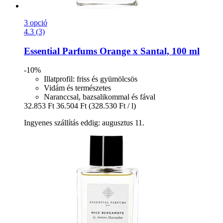
3 opció
4.3 (3)
Essential Parfums
Orange x Santal, 100 ml
-10%
Illatprofil: friss és gyümölcsös
Vidám és természetes
Naranccsal, bazsalikommal és fával
32.853 Ft
36.504 Ft
(328.530 Ft / l)
Ingyenes szállítás eddig: augusztus 11.