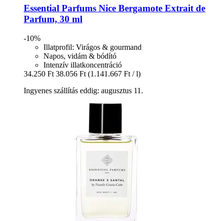
Essential Parfums
Nice Bergamote Extrait de
Parfum, 30 ml
-10%
Illatprofil: Virágos & gourmand
Napos, vidám & bódító
Intenzív illatkoncentráció
34.250 Ft
38.056 Ft
(1.141.667 Ft / l)
Ingyenes szállítás eddig: augusztus 11.