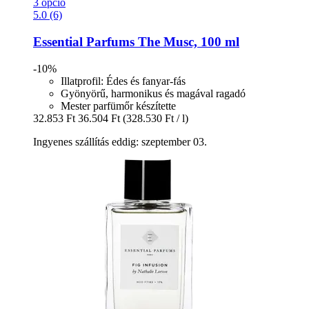
3 opció
5.0 (6)
Essential Parfums
The Musc, 100 ml
-10%
Illatprofil: Édes és fanyar-fás
Gyönyörű, harmonikus és magával ragadó
Mester parfümőr készítette
32.853 Ft
36.504 Ft
(328.530 Ft / l)
Ingyenes szállítás eddig: szeptember 03.