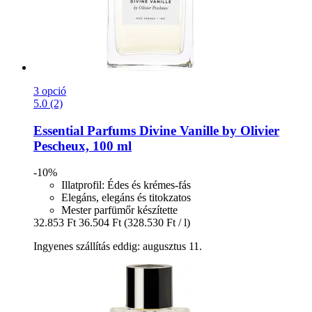
3 opció
5.0 (2)
Essential Parfums
Divine Vanille by Olivier
Pescheux, 100 ml
-10%
Illatprofil: Édes és krémes-fás
Elegáns, elegáns és titokzatos
Mester parfümőr készítette
32.853 Ft
36.504 Ft
(328.530 Ft / l)
Ingyenes szállítás eddig: augusztus 11.