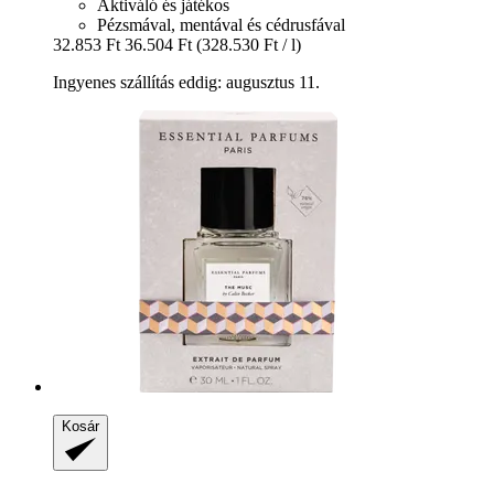
Aktiváló és játékos
Pézsmával, mentával és cédrusfával
32.853 Ft
36.504 Ft
(328.530 Ft / l)
Ingyenes szállítás eddig: augusztus 11.
Kosár