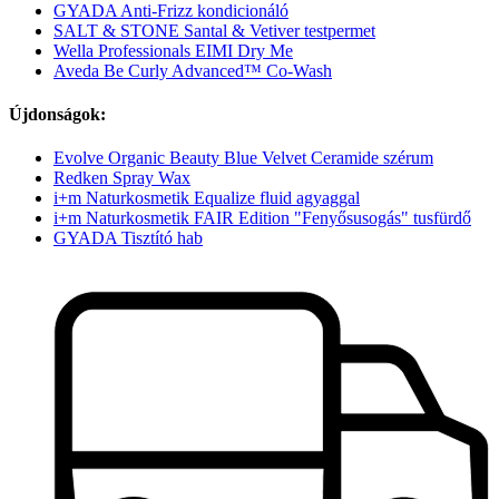
GYADA Anti-Frizz kondicionáló
SALT & STONE Santal & Vetiver testpermet
Wella Professionals EIMI Dry Me
Aveda Be Curly Advanced™ Co-Wash
Újdonságok:
Evolve Organic Beauty Blue Velvet Ceramide szérum
Redken Spray Wax
i+m Naturkosmetik Equalize fluid agyaggal
i+m Naturkosmetik FAIR Edition "Fenyősusogás" tusfürdő
GYADA Tisztító hab