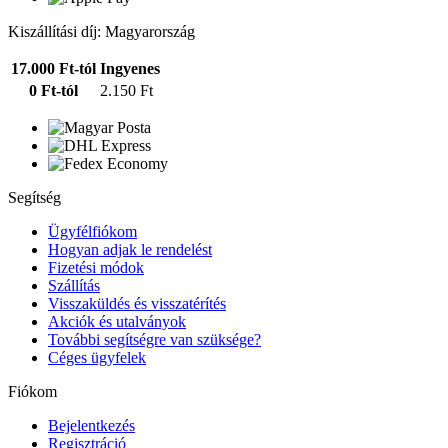
Kiszállítási díj: Magyarország
17.000 Ft-tól
Ingyenes
0 Ft-tól
2.150 Ft
Segítség
Ügyfélfiókom
Hogyan adjak le rendelést
Fizetési módok
Szállítás
Visszaküldés és visszatérítés
Akciók és utalványok
További segítségre van szüksége?
Céges ügyfelek
Fiókom
Bejelentkezés
Regisztráció