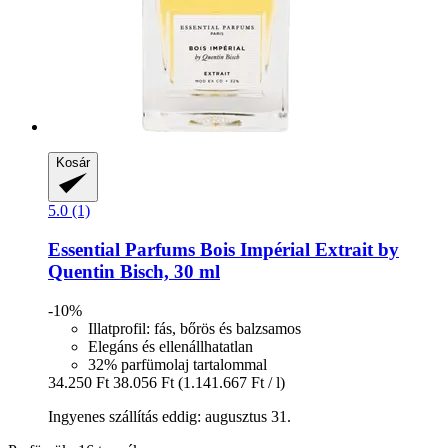
Kosár
5.0 (1)
Essential Parfums
Bois Impérial Extrait by
Quentin Bisch, 30 ml
-10%
Illatprofil: fás, bőrös és balzsamos
Elegáns és ellenállhatatlan
32% parfümolaj tartalommal
34.250 Ft
38.056 Ft
(1.141.667 Ft / l)
Ingyenes szállítás eddig: augusztus 31.