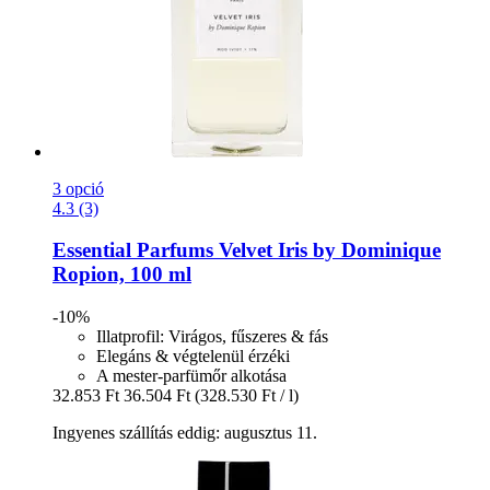
3 opció
4.3 (3)
Essential Parfums
Velvet Iris by Dominique
Ropion, 100 ml
-10%
Illatprofil: Virágos, fűszeres & fás
Elegáns & végtelenül érzéki
A mester-parfümőr alkotása
32.853 Ft
36.504 Ft
(328.530 Ft / l)
Ingyenes szállítás eddig: augusztus 11.