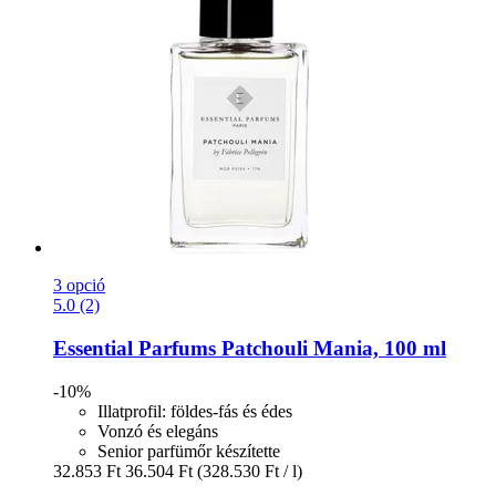
3 opció
5.0 (2)
Essential Parfums
Patchouli Mania, 100 ml
-10%
Illatprofil: földes-fás és édes
Vonzó és elegáns
Senior parfümőr készítette
32.853 Ft
36.504 Ft
(328.530 Ft / l)