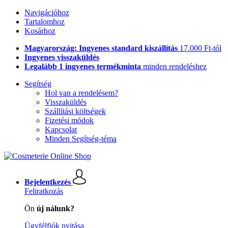
Navigációhoz
Tartalomhoz
Kosárhoz
Magyarország: Ingyenes standard kiszállítás
17.000 Ft-tól
Ingyenes visszaküldés
Legalább 1 ingyenes termékminta
minden rendeléshez
Segítség
Hol van a rendelésem?
Visszaküldés
Szállítási költségek
Fizetési módok
Kapcsolat
Minden Segítség-téma
Bejelentkezés
Feliratkozás
Ön
új nálunk?
Ügyfélfiók nyitása