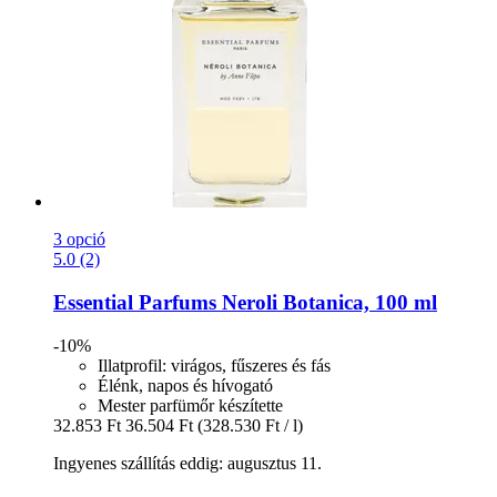
3 opció
5.0 (2)
Essential Parfums
Neroli Botanica, 100 ml
-10%
Illatprofil: virágos, fűszeres és fás
Élénk, napos és hívogató
Mester parfümőr készítette
32.853 Ft
36.504 Ft
(328.530 Ft / l)
Ingyenes szállítás eddig: augusztus 11.