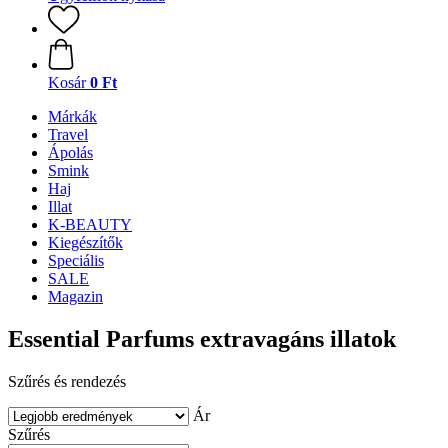
Kosár
0 Ft
Márkák
Travel
Ápolás
Smink
Haj
Illat
K-BEAUTY
Kiegészítők
Speciális
SALE
Magazin
Essential Parfums extravagáns illatok
Szűrés és rendezés
Ár
Szűrés