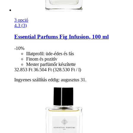
3 opció
4.3 (3)
Essential Parfums
Fig Infusion, 100 ml
-10%
Illatprofil: üde-édes és fás
Finom és pozitív
Mester parfümőr készítette
32.853 Ft
36.504 Ft
(328.530 Ft / l)
Ingyenes szállítás eddig: augusztus 31.