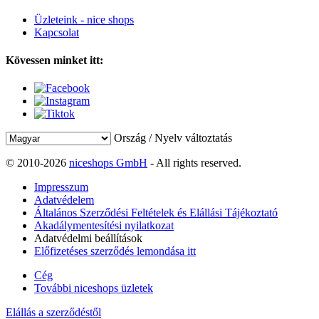
Üzleteink - nice shops
Kapcsolat
Kövessen minket itt:
Ország / Nyelv változtatás
© 2010-2026
niceshops GmbH
- All rights reserved.
Impresszum
Adatvédelem
Általános Szerződési Feltételek és Elállási Tájékoztató
Akadálymentesítési nyilatkozat
Adatvédelmi beállítások
Előfizetéses szerződés lemondása itt
Cég
További niceshops üzletek
Elállás a szerződéstől