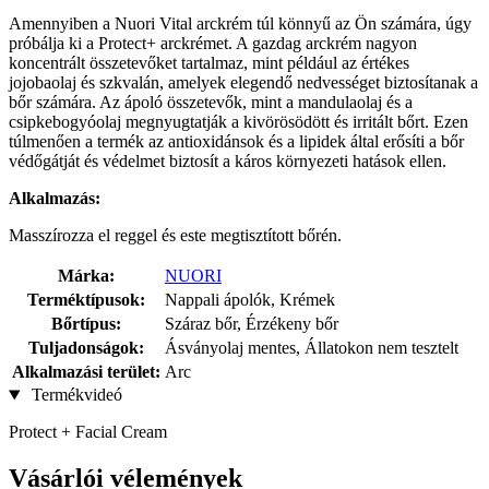
Amennyiben a Nuori Vital arckrém túl könnyű az Ön számára, úgy
próbálja ki a Protect+ arckrémet. A gazdag arckrém nagyon
koncentrált összetevőket tartalmaz, mint például az értékes
jojobaolaj és szkvalán, amelyek elegendő nedvességet biztosítanak a
bőr számára. Az ápoló összetevők, mint a mandulaolaj és a
csipkebogyóolaj megnyugtatják a kivörösödött és irritált bőrt. Ezen
túlmenően a termék az antioxidánsok és a lipidek által erősíti a bőr
védőgátját és védelmet biztosít a káros környezeti hatások ellen.
Alkalmazás:
Masszírozza el reggel és este megtisztított bőrén.
Márka:
NUORI
Terméktípusok:
Nappali ápolók, Krémek
Bőrtípus:
Száraz bőr, Érzékeny bőr
Tuljadonságok:
Ásványolaj mentes, Állatokon nem tesztelt
Alkalmazási terület:
Arc
Termékvideó
Protect + Facial Cream
Vásárlói vélemények