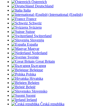
Österreich
Deutschland
Italia
International (English)
France
Schweiz
Svizzera
Suisse
Switzerland
Slovenija
España
Magyar
Nederland
Sverige
Great Britain
България
Belgique
Polska
Hrvatska
Belgien
België
Slovensko
Suomi
Ireland
Česká republika