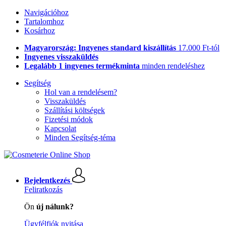
Navigációhoz
Tartalomhoz
Kosárhoz
Magyarország: Ingyenes standard kiszállítás
17.000 Ft-tól
Ingyenes visszaküldés
Legalább 1 ingyenes termékminta
minden rendeléshez
Segítség
Hol van a rendelésem?
Visszaküldés
Szállítási költségek
Fizetési módok
Kapcsolat
Minden Segítség-téma
Bejelentkezés
Feliratkozás
Ön
új nálunk?
Ügyfélfiók nyitása