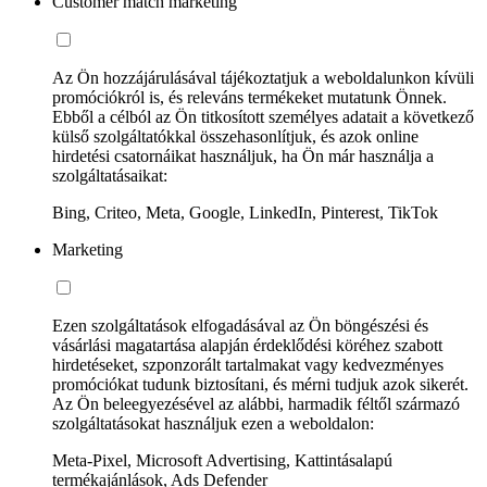
Customer match marketing
Az Ön hozzájárulásával tájékoztatjuk a weboldalunkon kívüli
promóciókról is, és releváns termékeket mutatunk Önnek.
Ebből a célból az Ön titkosított személyes adatait a következő
külső szolgáltatókkal összehasonlítjuk, és azok online
hirdetési csatornáikat használjuk, ha Ön már használja a
szolgáltatásaikat:
Bing, Criteo, Meta, Google, LinkedIn, Pinterest, TikTok
Marketing
Ezen szolgáltatások elfogadásával az Ön böngészési és
vásárlási magatartása alapján érdeklődési köréhez szabott
hirdetéseket, szponzorált tartalmakat vagy kedvezményes
promóciókat tudunk biztosítani, és mérni tudjuk azok sikerét.
Az Ön beleegyezésével az alábbi, harmadik féltől származó
szolgáltatásokat használjuk ezen a weboldalon:
Meta-Pixel, Microsoft Advertising, Kattintásalapú
termékajánlások, Ads Defender