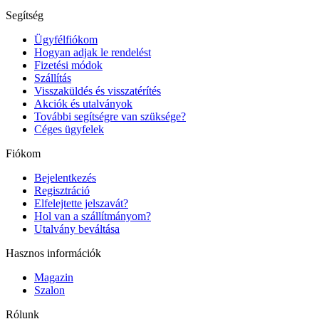
Segítség
Ügyfélfiókom
Hogyan adjak le rendelést
Fizetési módok
Szállítás
Visszaküldés és visszatérítés
Akciók és utalványok
További segítségre van szüksége?
Céges ügyfelek
Fiókom
Bejelentkezés
Regisztráció
Elfelejtette jelszavát?
Hol van a szállítmányom?
Utalvány beváltása
Hasznos információk
Magazin
Szalon
Rólunk