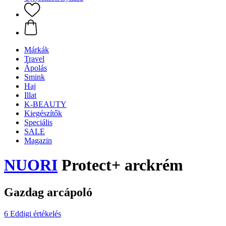
Márkák
Travel
Ápolás
Smink
Haj
Illat
K-BEAUTY
Kiegészítők
Speciális
SALE
Magazin
NUORI
Protect+ arckrém
Gazdag arcápoló
6 Eddigi értékelés