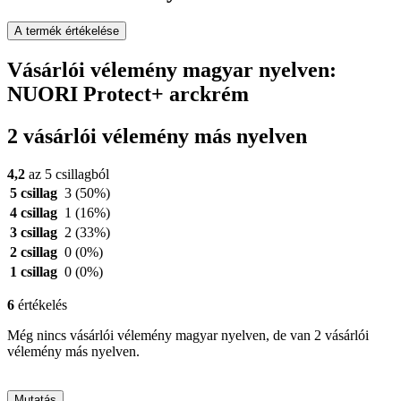
A termék értékelése
Vásárlói vélemény magyar nyelven:
NUORI Protect+ arckrém
2 vásárlói vélemény más nyelven
4,2
az 5 csillagból
5 csillag
3
(50%)
4 csillag
1
(16%)
3 csillag
2
(33%)
2 csillag
0
(0%)
1 csillag
0
(0%)
6
értékelés
Még nincs vásárlói vélemény magyar nyelven, de van 2 vásárlói
vélemény más nyelven.
Mutatás