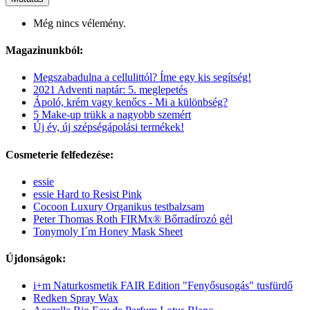
Még nincs vélemény.
Magazinunkból:
Megszabadulna a cellulittól? Íme egy kis segítség!
2021 Adventi naptár: 5. meglepetés
Ápoló, krém vagy kenőcs - Mi a különbség?
5 Make-up trükk a nagyobb szemért
Új év, új szépségápolási termékek!
Cosmeterie felfedezése:
essie
essie Hard to Resist Pink
Cocoon Luxury Organikus testbalzsam
Peter Thomas Roth FIRMx® Bőrradírozó gél
Tonymoly I´m Honey Mask Sheet
Újdonságok:
i+m Naturkosmetik FAIR Edition "Fenyősusogás" tusfürdő
Redken Spray Wax