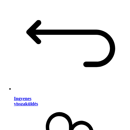
Ingyenes
visszaküldés