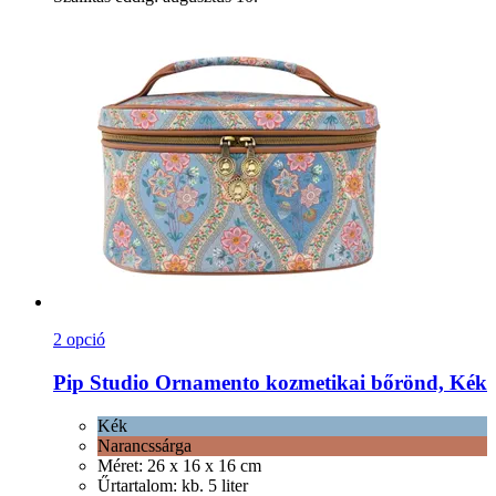
2 opció
Pip Studio
Ornamento kozmetikai bőrönd, Kék
Kék
Narancssárga
Méret: 26 x 16 x 16 cm
Űrtartalom: kb. 5 liter