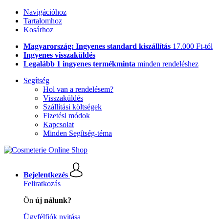
Navigációhoz
Tartalomhoz
Kosárhoz
Magyarország: Ingyenes standard kiszállítás
17.000 Ft-tól
Ingyenes visszaküldés
Legalább 1 ingyenes termékminta
minden rendeléshez
Segítség
Hol van a rendelésem?
Visszaküldés
Szállítási költségek
Fizetési módok
Kapcsolat
Minden Segítség-téma
Bejelentkezés
Feliratkozás
Ön
új nálunk?
Ügyfélfiók nyitása