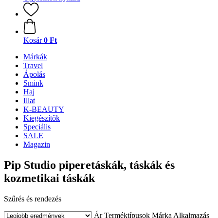
Kosár
0 Ft
Márkák
Travel
Ápolás
Smink
Haj
Illat
K-BEAUTY
Kiegészítők
Speciális
SALE
Magazin
Pip Studio piperetáskák, táskák és
kozmetikai táskák
Szűrés és rendezés
Ár
Terméktípusok
Márka
Alkalmazás