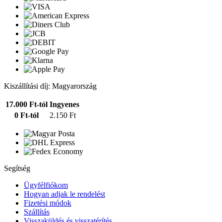
Kiszállítási díj: Magyarország
17.000 Ft-tól
Ingyenes
0 Ft-tól
2.150 Ft
Segítség
Ügyfélfiókom
Hogyan adjak le rendelést
Fizetési módok
Szállítás
Visszaküldés és visszatérítés