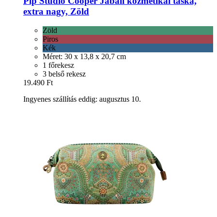
Pip Studio
Cooper Jabali kozmetikai táska,
extra nagy, Zöld
Zöld
Piros
Kék
Méret: 30 x 13,8 x 20,7 cm
1 főrekesz
3 belső rekesz
19.490 Ft
Ingyenes szállítás eddig: augusztus 10.