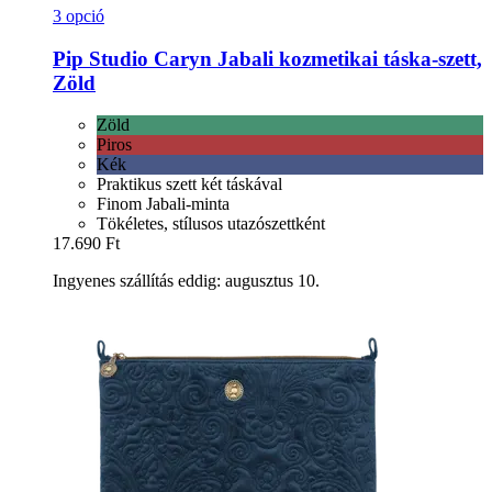
3 opció
Pip Studio
Caryn Jabali kozmetikai táska-​szett,
Zöld
Zöld
Piros
Kék
Praktikus szett két táskával
Finom Jabali-minta
Tökéletes, stílusos utazószettként
17.690 Ft
Ingyenes szállítás eddig: augusztus 10.