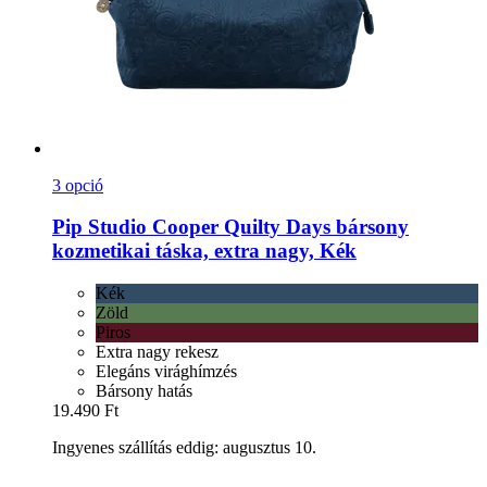
3 opció
Pip Studio
Cooper Quilty Days bársony
kozmetikai táska, extra nagy, Kék
Kék
Zöld
Piros
Extra nagy rekesz
Elegáns virághímzés
Bársony hatás
19.490 Ft
Ingyenes szállítás eddig: augusztus 10.