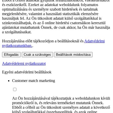
Ebből a célból adatokat gyűjtünk felhasználóinkról, viselkedésükről
és eszközeikről. Ezeket az adatokat weboldalunk folyamatos
optimalizálására és személyre szabott hirdetések és tartalmak
megjelenítésére, valamint a használati statisztikák elemzésére
használjuk fel. Az Ön titkosított adatait külső szolgáltatókkal is
szinkronizálhatjuk, és az ő online hirdetési csatornáikon keresztül
ajánlatokat mutathatunk Önnek, de csak akkor, ha Ön már használja
a szolgáltatásaikat.
Hozzájárulása előtt tájékozódjon a beállításoknál és
Adatvédelmi
nyilatkozatunkban.
.
Elfogadás
Csak a szükséges
Beállítások módosítása
Adatvédelemi nyilatkozatot
Egyéni adatvédelmi beállítások
Customer match marketing
Az Ön hozzájárulásával tájékoztatjuk a weboldalunkon kívüli
promóciókról is, és releváns termékeket mutatunk Önnek.
Ebből a célból az Ön titkosított személyes adatait a következő
külső szolgáltatókkal összehasonlítjuk, és azok online