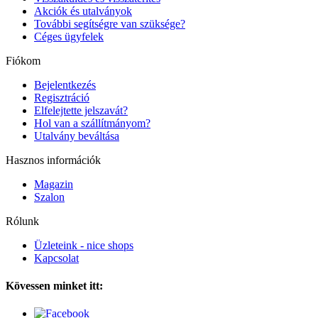
Akciók és utalványok
További segítségre van szüksége?
Céges ügyfelek
Fiókom
Bejelentkezés
Regisztráció
Elfelejtette jelszavát?
Hol van a szállítmányom?
Utalvány beváltása
Hasznos információk
Magazin
Szalon
Rólunk
Üzleteink - nice shops
Kapcsolat
Kövessen minket itt: