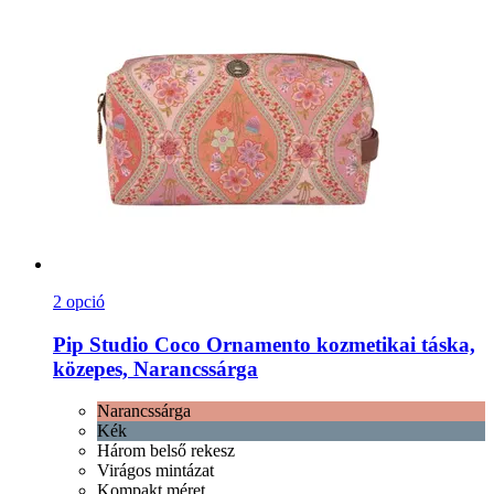
2 opció
Pip Studio
Coco Ornamento kozmetikai táska,
közepes, Narancssárga
Narancssárga
Kék
Három belső rekesz
Virágos mintázat
Kompakt méret