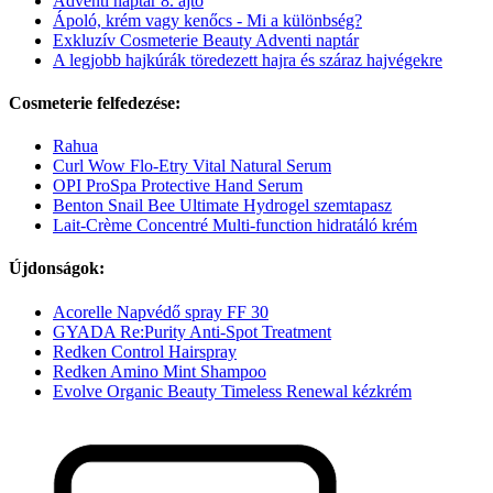
Adventi naptár 8. ajtó
Ápoló, krém vagy kenőcs - Mi a különbség?
Exkluzív Cosmeterie Beauty Adventi naptár
A legjobb hajkúrák töredezett hajra és száraz hajvégekre
Cosmeterie felfedezése:
Rahua
Curl Wow Flo-Etry Vital Natural Serum
OPI ProSpa Protective Hand Serum
Benton Snail Bee Ultimate Hydrogel szemtapasz
Lait-Crème Concentré Multi-function hidratáló krém
Újdonságok:
Acorelle Napvédő spray FF 30
GYADA Re:Purity Anti-Spot Treatment
Redken Control Hairspray
Redken Amino Mint Shampoo
Evolve Organic Beauty Timeless Renewal kézkrém