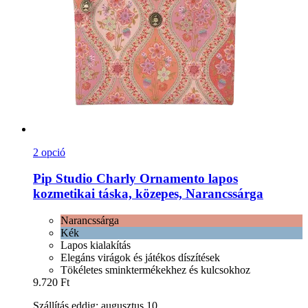
2 opció
Pip Studio
Charly Ornamento lapos
kozmetikai táska, közepes, Narancssárga
Narancssárga
Kék
Lapos kialakítás
Elegáns virágok és játékos díszítések
Tökéletes sminktermékekhez és kulcsokhoz
9.720 Ft
Szállítás eddig: augusztus 10.