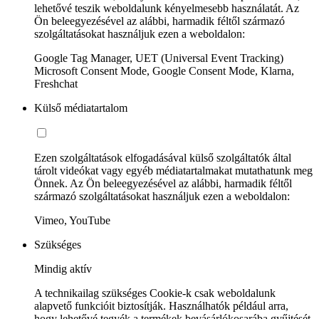
lehetővé teszik weboldalunk kényelmesebb használatát. Az
Ön beleegyezésével az alábbi, harmadik féltől származó
szolgáltatásokat használjuk ezen a weboldalon:
Google Tag Manager, UET (Universal Event Tracking)
Microsoft Consent Mode, Google Consent Mode, Klarna,
Freshchat
Külső médiatartalom
Ezen szolgáltatások elfogadásával külső szolgáltatók által
tárolt videókat vagy egyéb médiatartalmakat mutathatunk meg
Önnek. Az Ön beleegyezésével az alábbi, harmadik féltől
származó szolgáltatásokat használjuk ezen a weboldalon:
Vimeo, YouTube
Szükséges
Mindig aktív
A technikailag szükséges Cookie-k csak weboldalunk
alapvető funkcióit biztosítják. Használhatók például arra,
hogy lehetővé tegyék a termékek bevásárlókosarába gyűjtését