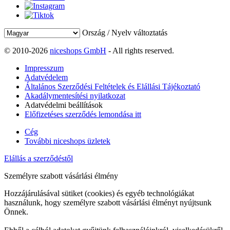
Ország / Nyelv változtatás
© 2010-2026
niceshops GmbH
- All rights reserved.
Impresszum
Adatvédelem
Általános Szerződési Feltételek és Elállási Tájékoztató
Akadálymentesítési nyilatkozat
Adatvédelmi beállítások
Előfizetéses szerződés lemondása itt
Cég
További niceshops üzletek
Elállás a szerződéstől
Személyre szabott vásárlási élmény
Hozzájárulásával sütiket (cookies) és egyéb technológiákat
használunk, hogy személyre szabott vásárlási élményt nyújtsunk
Önnek.