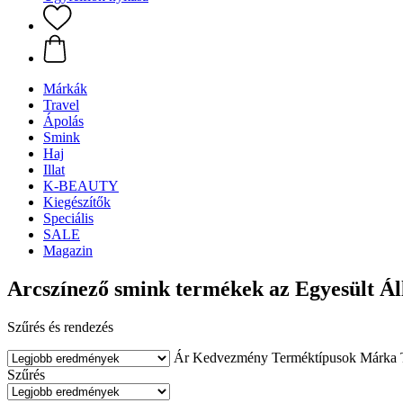
Márkák
Travel
Ápolás
Smink
Haj
Illat
K-BEAUTY
Kiegészítők
Speciális
SALE
Magazin
Arcszínező smink termékek az Egyesült Á
Szűrés és rendezés
Ár
Kedvezmény
Terméktípusok
Márka
Szűrés