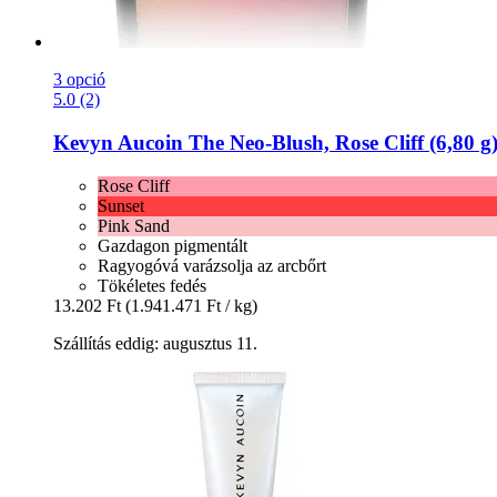
3 opció
5.0 (2)
Kevyn Aucoin
The Neo-​Blush, Rose Cliff (6,80 g
Rose Cliff
Sunset
Pink Sand
Gazdagon pigmentált
Ragyogóvá varázsolja az arcbőrt
Tökéletes fedés
13.202 Ft
(1.941.471 Ft / kg)
Szállítás eddig: augusztus 11.