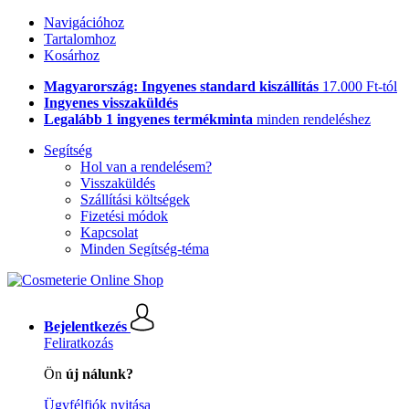
Navigációhoz
Tartalomhoz
Kosárhoz
Magyarország: Ingyenes standard kiszállítás
17.000 Ft-tól
Ingyenes visszaküldés
Legalább 1 ingyenes termékminta
minden rendeléshez
Segítség
Hol van a rendelésem?
Visszaküldés
Szállítási költségek
Fizetési módok
Kapcsolat
Minden Segítség-téma
Bejelentkezés
Feliratkozás
Ön
új nálunk?
Ügyfélfiók nyitása