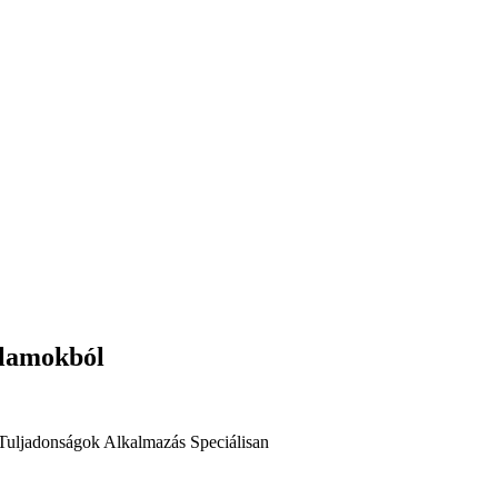
llamokból
Tuljadonságok
Alkalmazás
Speciálisan