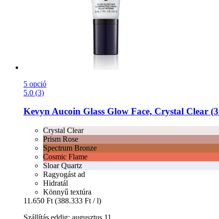
5 opció
5.0 (3)
Kevyn Aucoin
Glass Glow Face, Crystal Clear (3
Crystal Clear
Prism Rose
Spectrum Bronze
Cosmic Flame
Sloar Quartz
Ragyogást ad
Hidratál
Könnyű textúra
11.650 Ft
(388.333 Ft / l)
Szállítás eddig: augusztus 11.