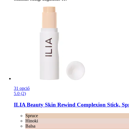
31 opció
5.0 (2)
ILIA Beauty
Skin Rewind Complexion Stick, Spr
Spruce
Hinoki
Balsa