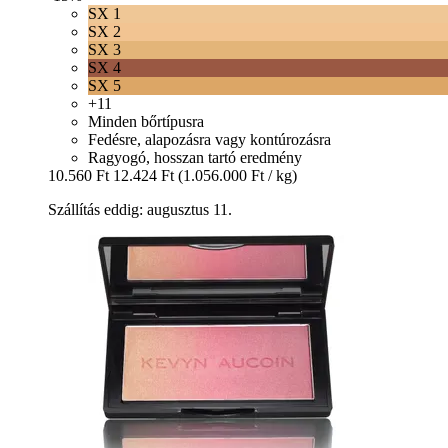
SX 1
SX 2
SX 3
SX 4
SX 5
+11
Minden bőrtípusra
Fedésre, alapozásra vagy kontúrozásra
Ragyogó, hosszan tartó eredmény
10.560 Ft
12.424 Ft
(1.056.000 Ft / kg)
Szállítás eddig: augusztus 11.