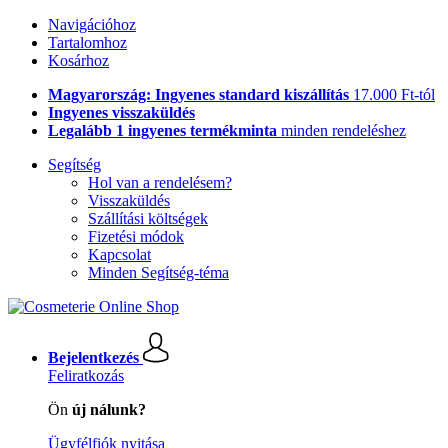
Navigációhoz
Tartalomhoz
Kosárhoz
Magyarország: Ingyenes standard kiszállítás
17.000 Ft-tól
Ingyenes visszaküldés
Legalább 1 ingyenes termékminta
minden rendeléshez
Segítség
Hol van a rendelésem?
Visszaküldés
Szállítási költségek
Fizetési módok
Kapcsolat
Minden Segítség-téma
Bejelentkezés
Feliratkozás
Ön
új nálunk?
Ügyfélfiók nyitása