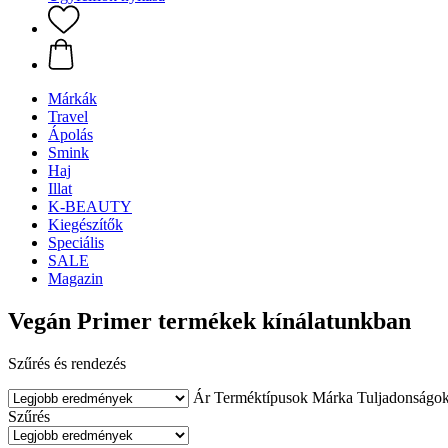
Márkák
Travel
Ápolás
Smink
Haj
Illat
K-BEAUTY
Kiegészítők
Speciális
SALE
Magazin
Vegán Primer termékek kínálatunkban
Szűrés és rendezés
Ár
Terméktípusok
Márka
Tuljadonságo
Szűrés