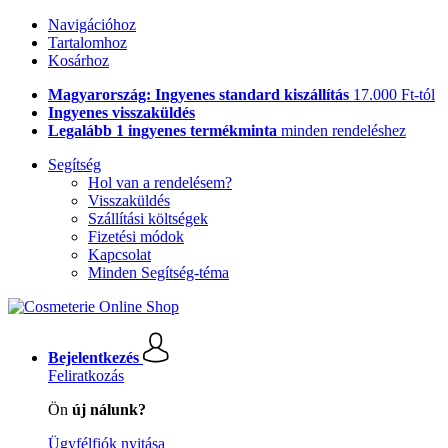
Navigációhoz
Tartalomhoz
Kosárhoz
Magyarország: Ingyenes standard kiszállítás
17.000 Ft-tól
Ingyenes visszaküldés
Legalább 1 ingyenes termékminta
minden rendeléshez
Segítség
Hol van a rendelésem?
Visszaküldés
Szállítási költségek
Fizetési módok
Kapcsolat
Minden Segítség-téma
Bejelentkezés
Feliratkozás
Ön
új nálunk?
Ügyfélfiók nyitása