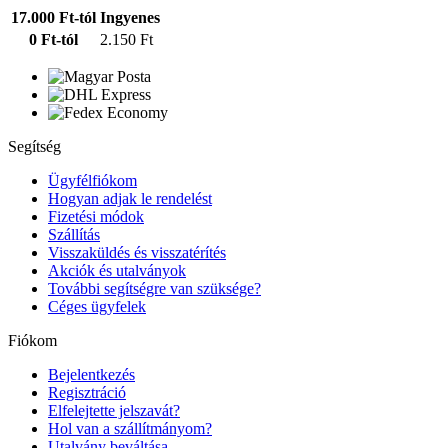
17.000 Ft-tól
Ingyenes
0 Ft-tól
2.150 Ft
Segítség
Ügyfélfiókom
Hogyan adjak le rendelést
Fizetési módok
Szállítás
Visszaküldés és visszatérítés
Akciók és utalványok
További segítségre van szüksége?
Céges ügyfelek
Fiókom
Bejelentkezés
Regisztráció
Elfelejtette jelszavát?
Hol van a szállítmányom?
Utalvány beváltása