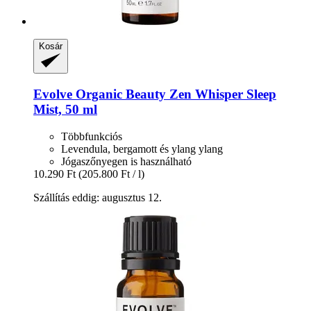
Kosár
Evolve Organic Beauty
Zen Whisper Sleep
Mist, 50 ml
Többfunkciós
Levendula, bergamott és ylang ylang
Jógaszőnyegen is használható
10.290 Ft
(205.800 Ft / l)
Szállítás eddig: augusztus 12.