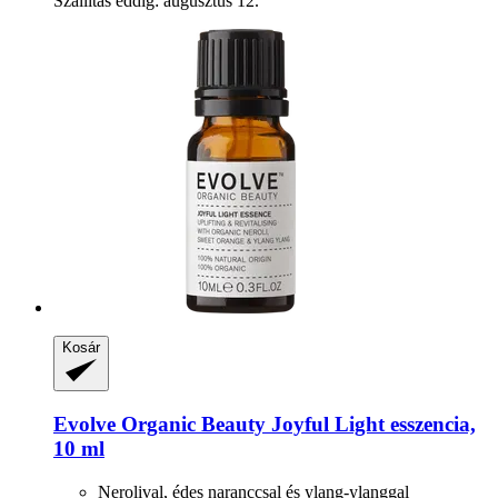
Szállítás eddig: augusztus 12.
Kosár
Evolve Organic Beauty
Joyful Light esszencia,
10 ml
Nerolival, édes naranccsal és ylang-ylanggal