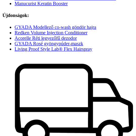
Manucurist Keratin Booster
Újdonságok:
GYADA Modellező co-wash göndör hajra
Redken Volume Injection Conditioner
Acorelle Réti legyezőfű dezodor
GYADA Rosé gyöngypúder-maszk
Living Proof Style Lab® Flex Hairspray